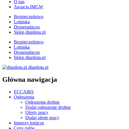
O nas
Awiacja IMGW
Bezpieczeństwo
Lotniska
Droneradar.eu
Sklep dlapilota.pl
Bezpieczeństwo
Lotniska
Droneradar.eu
Sklep dlapilota.pl
dlapilota.pl
Główna nawigacja
ECCAIRS
Ogłoszenia
Ogłoszenia drobne
Dodaj ogłoszenie drobne
Oferty pracy
Dodaj ofertę pracy
Imprezy lotnicze
Ceny paliw