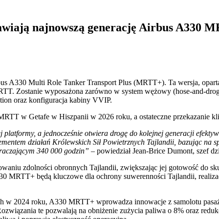
mawiają najnowszą generację Airbus A330 
bus A330 Multi Role Tanker Transport Plus (MRTT+). Ta wersja, opart
RTT. Zostanie wyposażona zarówno w system wężowy (hose-and-drogue
ion oraz konfiguracja kabiny VVIP.
TT w Getafe w Hiszpanii w 2026 roku, a ostateczne przekazanie kli
platformy, a jednocześnie otwiera drogę do kolejnej generacji efekty
mentem działań Królewskich Sił Powietrznych Tajlandii, bazując na sp
ekraczającym 340 000 godzin”
– powiedział Jean-Brice Dumont, szef dz
owaniu zdolności obronnych Tajlandii, zwiększając jej gotowość do 
 MRTT+ będą kluczowe dla ochrony suwerenności Tajlandii, realizacj
gh w 2024 roku, A330 MRTT+ wprowadza innowacje z samolotu pasażer
Rozwiązania te pozwalają na obniżenie zużycia paliwa o 8% oraz redu