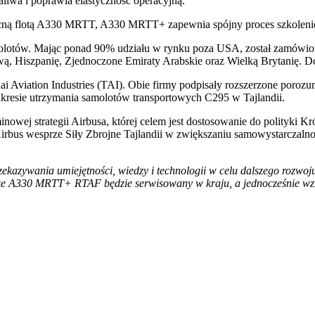
aliwa i poprawia elastyczność operacyjną.
ą flotą A330 MRTT, A330 MRTT+ zapewnia spójny proces szkoleniowy 
otów. Mając ponad 90% udziału w rynku poza USA, został zamówiony m
Hiszpanię, Zjednoczone Emiraty Arabskie oraz Wielką Brytanię. Do 
 Aviation Industries (TAI). Obie firmy podpisały rozszerzone porozu
resie utrzymania samolotów transportowych C295 w Tajlandii.
wej strategii Airbusa, której celem jest dostosowanie do polityki Kró
rbus wesprze Siły Zbrojne Tajlandii w zwiększaniu samowystarczalnoś
zekazywania umiejętności, wiedzy i technologii w celu dalszego rozwoj
że A330 MRTT+ RTAF będzie serwisowany w kraju, a jednocześnie wzm