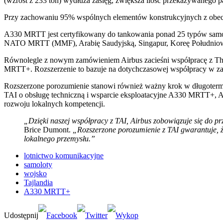
(wzrost z 233 ton) wydłuża zasięg, zwiększa ilość przekazywanego p
Przy zachowaniu 95% wspólnych elementów konstrukcyjnych z obecn
A330 MRTT jest certyfikowany do tankowania ponad 25 typów samol
NATO MRTT (MMF), Arabię Saudyjską, Singapur, Koreę Południową, 
Równolegle z nowym zamówieniem Airbus zacieśni współpracę z Thai
MRTT+. Rozszerzenie to bazuje na dotychczasowej współpracy w zak
Rozszerzone porozumienie stanowi również ważny krok w długotermino
TAI o obsługę techniczną i wsparcie eksploatacyjne A330 MRTT+, Ai
rozwoju lokalnych kompetencji.
„Dzięki naszej współpracy z TAI, Airbus zobowiązuje się do pr
Brice Dumont.
„Rozszerzone porozumienie z TAI gwarantuje, 
lokalnego przemysłu.”
lotnictwo komunikacyjne
samoloty
wojsko
Tajlandia
A330 MRTT+