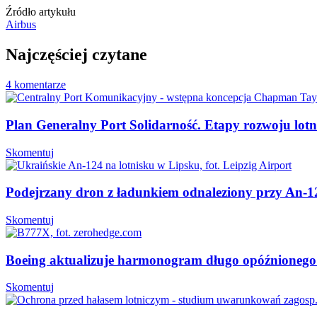
Źródło artykułu
Airbus
Najczęściej czytane
4 komentarze
Plan Generalny Port Solidarność. Etapy rozwoju lot
Skomentuj
Podejrzany dron z ładunkiem odnaleziony przy An-12
Skomentuj
Boeing aktualizuje harmonogram długo opóźnioneg
Skomentuj