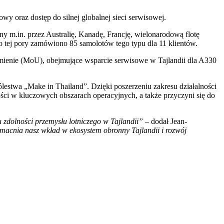
oraz dostęp do silnej globalnej sieci serwisowej.
.in. przez Australię, Kanadę, Francję, wielonarodową flotę
tej pory zamówiono 85 samolotów tego typu dla 11 klientów.
mienie (MoU), obejmujące wsparcie serwisowe w Tajlandii dla A330
lestwa „Make in Thailand”. Dzięki poszerzeniu zakresu działalności
ci w kluczowych obszarach operacyjnych, a także przyczyni się do
u zdolności przemysłu lotniczego w Tajlandii”
– dodał Jean-
acnia nasz wkład w ekosystem obronny Tajlandii i rozwój