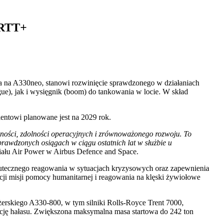
MRTT+
a na A330neo, stanowi rozwinięcie sprawdzonego w działaniach
), jak i wysięgnik (boom) do tankowania w locie. W skład
entowi planowane jest na 2029 rok.
wności, zdolności operacyjnych i zrównoważonego rozwoju. To
rawdzonych osiągach w ciągu ostatnich lat w służbie u
iału Air Power w Airbus Defence and Space.
skutecznego reagowania w sytuacjach kryzysowych oraz zapewnienia
i misji pomocy humanitarnej i reagowania na klęski żywiołowe
skiego A330-800, w tym silniki Rolls-Royce Trent 7000,
kcję hałasu. Zwiększona maksymalna masa startowa do 242 ton