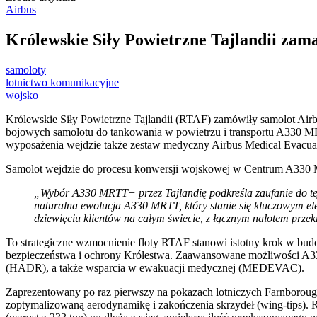
Airbus
Królewskie Siły Powietrzne Tajlandii za
samoloty
lotnictwo komunikacyjne
wojsko
Królewskie Siły Powietrzne Tajlandii (RTAF) zamówiły samolot Air
bojowych samolotu do tankowania w powietrzu i transportu A330 M
wyposażenia wejdzie także zestaw medyczny Airbus Medical Evacuat
Samolot wejdzie do procesu konwersji wojskowej w Centrum A330 MR
„Wybór A330 MRTT+ przez Tajlandię podkreśla zaufanie do tej 
naturalna ewolucja A330 MRTT, który stanie się kluczowym ele
dziewięciu klientów na całym świecie, z łącznym nalotem prz
To strategiczne wzmocnienie floty RTAF stanowi istotny krok w bud
bezpieczeństwa i ochrony Królestwa. Zaawansowane możliwości A330
(HADR), a także wsparcia w ewakuacji medycznej (MEDEVAC).
Zaprezentowany po raz pierwszy na pokazach lotniczych Farnborou
zoptymalizowaną aerodynamikę i zakończenia skrzydeł (wing-tips). 