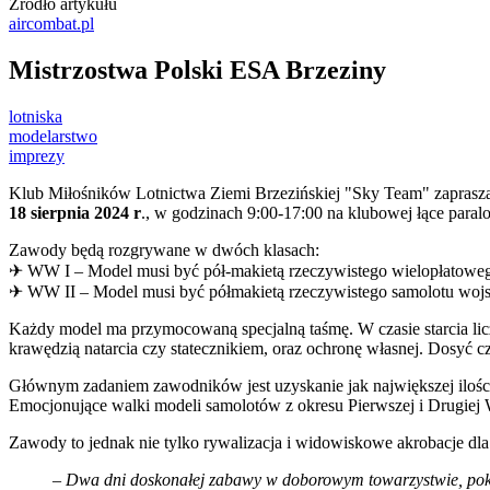
Źródło artykułu
aircombat.pl
Mistrzostwa Polski ESA Brzeziny
lotniska
modelarstwo
imprezy
Klub Miłośników Lotnictwa Ziemi Brzezińskiej "Sky Team" zaprasz
18 sierpnia 2024 r
., w godzinach 9:00-17:00 na klubowej łące para
Zawody będą rozgrywane w dwóch klasach:
✈ WW I – Model musi być pół-makietą rzeczywistego wielopłatow
✈ WW II – Model musi być półmakietą rzeczywistego samolotu wo
Każdy model ma przymocowaną specjalną taśmę. W czasie starcia liczy 
krawędzią natarcia czy statecznikiem, oraz ochronę własnej. Dosyć cz
Głównym zadaniem zawodników jest uzyskanie jak największej ilości c
Emocjonujące walki modeli samolotów z okresu Pierwszej i Drugiej
Zawody to jednak nie tylko rywalizacja i widowiskowe akrobacje dla 
–
Dwa dni doskonałej zabawy w doborowym towarzystwie, pokaz