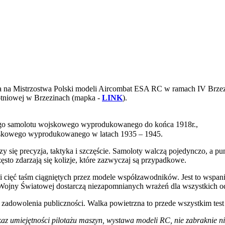
a na Mistrzostwa Polski modeli Aircombat ESA RC w ramach IV Brze
lotniowej w Brzezinach (mapka -
LINK
).
ego samolotu wojskowego wyprodukowanego do końca 1918r.,
jskowego wyprodukowanego w latach 1935 – 1945.
się precyzja, taktyka i szczęście. Samoloty walczą pojedynczo, a punk
ęsto zdarzają się kolizje, które zazwyczaj są przypadkowe.
ięć taśm ciągniętych przez modele współzawodników. Jest to wspaniała
 Wojny Światowej dostarczą niezapomnianych wrażeń dla wszystkich o
zadowolenia publiczności. Walka powietrzna to przede wszystkim test 
 umiejętności pilotażu maszyn, wystawa modeli RC, nie zabraknie n