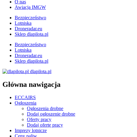
O nas
Awiacja IMGW
Bezpieczeństwo
Lotniska
Droneradar.eu
Sklep dlapilota.pl
Bezpieczeństwo
Lotniska
Droneradar.eu
Sklep dlapilota.pl
dlapilota.pl
Główna nawigacja
ECCAIRS
Ogłoszenia
Ogłoszenia drobne
Dodaj ogłoszenie drobne
Oferty pracy
Dodaj ofertę pracy
Imprezy lotnicze
Ceny paliw