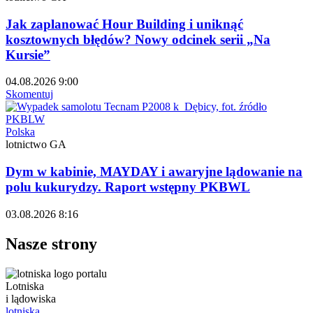
Jak zaplanować Hour Building i uniknąć
kosztownych błędów? Nowy odcinek serii „Na
Kursie”
04.08.2026 9:00
Skomentuj
Polska
lotnictwo GA
Dym w kabinie, MAYDAY i awaryjne lądowanie na
polu kukurydzy. Raport wstępny PKBWL
03.08.2026 8:16
Nasze strony
Lotniska
i lądowiska
lotniska