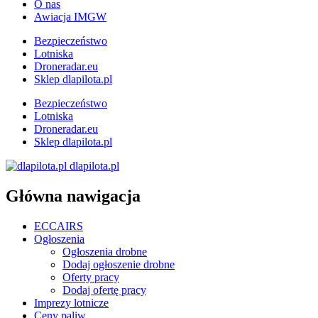
O nas
Awiacja IMGW
Bezpieczeństwo
Lotniska
Droneradar.eu
Sklep dlapilota.pl
Bezpieczeństwo
Lotniska
Droneradar.eu
Sklep dlapilota.pl
dlapilota.pl
Główna nawigacja
ECCAIRS
Ogłoszenia
Ogłoszenia drobne
Dodaj ogłoszenie drobne
Oferty pracy
Dodaj ofertę pracy
Imprezy lotnicze
Ceny paliw