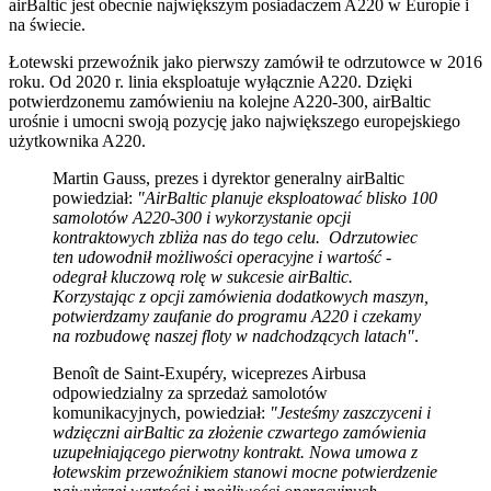
airBaltic jest obecnie największym posiadaczem A220 w Europie i
na świecie.
Łotewski przewoźnik jako pierwszy zamówił te odrzutowce w 2016
roku. Od 2020 r. linia eksploatuje wyłącznie A220. Dzięki
potwierdzonemu zamówieniu na kolejne A220-300, airBaltic
urośnie i umocni swoją pozycję jako największego europejskiego
użytkownika A220.
Martin Gauss, prezes i dyrektor generalny airBaltic
powiedział:
"AirBaltic planuje eksploatować blisko 100
samolotów A220-300 i wykorzystanie opcji
kontraktowych zbliża nas do tego celu. Odrzutowiec
ten udowodnił możliwości operacyjne i wartość -
odegrał kluczową rolę w sukcesie airBaltic.
Korzystając z opcji zamówienia dodatkowych maszyn,
potwierdzamy zaufanie do programu A220 i czekamy
na rozbudowę naszej floty w nadchodzących latach"
.
Benoît de Saint-Exupéry, wiceprezes Airbusa
odpowiedzialny za sprzedaż samolotów
komunikacyjnych, powiedział:
"Jesteśmy zaszczyceni i
wdzięczni airBaltic za złożenie czwartego zamówienia
uzupełniającego pierwotny kontrakt. Nowa umowa z
łotewskim przewoźnikiem stanowi mocne potwierdzenie