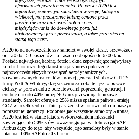
najwyższej wartości i możliwości operacyjnych
oferowanych przez ten samolot. Po prostu A220 jest
najbardziej rentownym samolotem w swojej kategorii
wielkości, ma przestronną kabinę cenioną przez
pasażerów oraz możliwość dotarcia bez
międzylądowania do dowolnego portu już
obsługiwanego przez przewoźnika, a także poza obecną
siatką jego tras"
.
A220 to najnowocześniejszy samolot w swojej klasie, przewożący
od 120 do 150 pasażerów na trasach o długości do 6700 km.
Posiada największą kabinę, fotele i okna zapewniające najwyższy
komfort podróży. Jego konstrukcja stanowi połączenie
najnowocześniejszych rozwiązań aerodynamicznych,
zaawansowanych materiałów i nowej generacji silników GTF™
firmy Pratt & Whitney, dzięki czemu samolot ten jest o połowę
cichszy w porównaniu z odrzutowcami poprzedniej generacji i
emituje o około 40% mniej NOx niż przewidują branżowe
standardy. Samolot oferuje o 25% niższe spalanie paliwa i emisję
CO2 w przeliczeniu na fotel pasażerski w porównaniu do maszyn
poprzedniej generacji. Podobnie jak wszystkie samoloty Airbusa,
A220 jest już w stanie latać z wykorzystaniem mieszanki
zawierającej do 50% zrównoważonego paliwa lotniczego SAF.
Airbus dąży do tego, aby wszystkie jego samoloty były w stanie
latać na 100% SAF do 2030 roku.