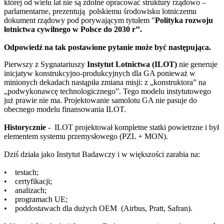
której od wielu lat nie są zdolne opracować struktury rządowo –
parlamentarne, prezentują polskiemu środowisku lotniczemu
dokument rządowy pod porywającym tytułem "
Polityka rozwoju
lotnictwa cywilnego w Polsce do 2030 r’’.
Odpowiedź na tak postawione pytanie może być następująca.
Pierwszy z Sygnatariuszy
Instytut Lotnictwa (ILOT)
nie generuje
inicjatyw konstrukcyjno-produkcyjnych dla GA ponieważ w
minionych dekadach nastąpiła zmiana misji: z „konstruktora” na
„podwykonawcę technologicznego”. Tego modelu instytutowego
już prawie nie ma. Projektowanie samolotu GA nie pasuje do
obecnego modelu finansowania ILOT.
Historycznie
- ILOT projektował kompletne statki powietrzne i był
elementem systemu przemysłowego (PZL + MON).
Dziś działa jako Instytut Badawczy i w większości zarabia na:
• testach;
• certyfikacji;
• analizach;
• programach UE;
• poddostawach dla dużych OEM (Airbus, Pratt, Safran).