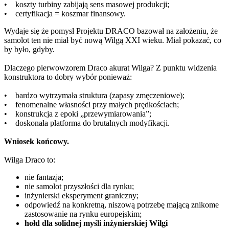
• koszty turbiny zabijają sens masowej produkcji;
• certyfikacja = koszmar finansowy.
Wydaje się że pomysł Projektu DRACO bazował na założeniu, że
samolot ten nie miał być nową Wilgą XXI wieku. Miał pokazać, co
by było, gdyby.
Dlaczego pierwowzorem Draco akurat Wilga? Z punktu widzenia
konstruktora to dobry wybór ponieważ:
• bardzo wytrzymała struktura (zapasy zmęczeniowe);
• fenomenalne własności przy małych prędkościach;
• konstrukcja z epoki „przewymiarowania”;
• doskonała platforma do brutalnych modyfikacji.
Wniosek końcowy.
Wilga Draco to:
nie fantazja;
nie samolot przyszłości dla rynku;
inżynierski eksperyment graniczny;
odpowiedź na konkretną, niszową potrzebę mającą znikome
zastosowanie na rynku europejskim;
hołd dla solidnej myśli inżynierskiej Wilgi