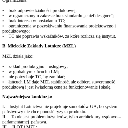
Ograniczenia:
• brak odpowiedzialności produktowej;
• w ograniczonym zakresie brak standardu „chief designer”;
• brak interesu w posiadaniu TC;
• ograniczenia w pozyskiwaniu finansowania projektowego i
produktowego;
• TC nie poprawia wskaźników, za które rozlicza się instytut.
B. Mieleckie Zakłady Lotnicze (MZL)
MZL działa jako:
• zakład produkcyjno – usługowy;
• w globalnym łańcuchu LM;
• nie potrzebuje TC, by zarabiać;
• łańcuch LM daje MZL stabilność, ale odbiera suwerenność
produktową i jest świadomą ceną za funkcjonowanie i skalę.
Najważniejsza konkluzja:
I. Instytut Lotnictwa nie projektuje samolotów GA, bo system
państwowy nie chce ponosić ryzyka produktu.
II. To nie jest problem inżynierów, tylko architektury rządowo –
parlamentarnej państwa.
III. ILOT i MZL: