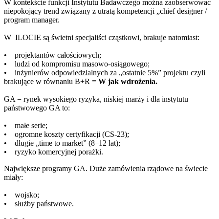
W kontekście funkcji Instytutu Badawczego można zaobserwować
niepokojący trend związany z utratą kompetencji „chief designer /
program manager.
W ILOCIE są świetni specjaliści cząstkowi, brakuje natomiast:
• projektantów całościowych;
• ludzi od kompromisu masowo-osiągowego;
• inżynierów odpowiedzialnych za „ostatnie 5%” projektu czyli
brakujące w równaniu B+R =
W jak wdrożenia.
GA = rynek wysokiego ryzyka, niskiej marży i dla instytutu
państwowego GA to:
• małe serie;
• ogromne koszty certyfikacji (CS-23);
• długie „time to market” (8–12 lat);
• ryzyko komercyjnej porażki.
Największe programy GA. Duże zamówienia rządowe na świecie
miały:
• wojsko;
• służby państwowe.