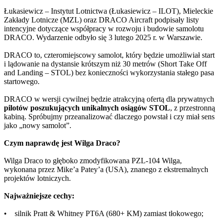
Łukasiewicz – Instytut Lotnictwa (Łukasiewicz – ILOT), Mieleckie
Zakłady Lotnicze (MZL) oraz DRACO Aircraft podpisały listy
intencyjne dotyczące współpracy w rozwoju i budowie samolotu
DRACO. Wydarzenie odbyło się 3 lutego 2025 r. w Warszawie.
DRACO to, czteromiejscowy samolot, który będzie umożliwiał start
i lądowanie na dystansie krótszym niż 30 metrów (Short Take Off
and Landing – STOL) bez konieczności wykorzystania stałego pasa
startowego.
DRACO w wersji cywilnej będzie atrakcyjną ofertą dla prywatnych
pilotów poszukujących unikalnych osiągów STOL
, z przestronną
kabiną. Spróbujmy przeanalizować dlaczego powstał i czy miał sens
jako „nowy samolot”.
Czym naprawdę jest Wilga Draco?
Wilga Draco to głęboko zmodyfikowana PZL-104 Wilga,
wykonana przez Mike’a Patey’a (USA), znanego z ekstremalnych
projektów lotniczych.
Najważniejsze cechy:
• silnik Pratt & Whitney PT6A (680+ KM) zamiast tłokowego;