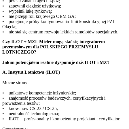
• przejął zadania agro i p-poż;
• zapewnił ciągłość użytkową;
• wypełnił lukę rynkową;
• nie przejął roli krajowego OEM GA;
• podejmuje próby kontynuowania linii konstrukcyjnej PZL
Okęcia;,
• nie stał się centrum rozwoju lekkich samolotów specjalnych.
Czy ILOT + MZL Mielec mogą stać się integratorem
przemysłowym dla POLSKIEGO PRZEMYSŁU
LOTNICZEGO?
Jakim potencjałem realnie dysponuje dziś ILOT i MZ?
A. Instytut Lotnictwa (ILOT)
Mocne strony:
• unikatowe kompetencje inżynierskie;
• znajomość procesów badawczych, certyfikacyjnych i
prowadzenia testów;
• know-how CS-23 / CS-25;
• neutralność technologiczna;
• ILOT = profesjonalny i kompetentny projektant i certyfikator.