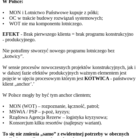
W Polsce:
• MON i Lotnictwo Państwowe kupuje z półki;
• OC w trakcie budowy rozwiązań systemowych;
• WOT nie ma komponentu lotniczego.
EFEKT
- Brak pierwszego klienta = brak programu konstrukcyjno
- produkcyjnego.
Nie potrafimy stworzyć nowego programu lotniczego bez
„kotwicy”.
W sensie procesów nowoczesnych projektów konstrukcyjnych, jak i
w dalszej fazie efektów produkcyjnych ważnym elementem jest
pojęcie w ujęciu procesowym którym jest
KOTWICA
- państwowy
klient „anchor’.’
W Polsce mogły by być tym anchor clientem;
• MON (WOT) – rozpoznanie, łączność, patrol;
• MSWiA / PSP – p-poż, kryzys;
• Rządowa Agencja Rezerw – logistyka kryzysowa;
• Konsorcjum kilku resortów (najlepszy wariant).
To się nie zmienia „samo” z ewidentnej potrzeby w obecnych