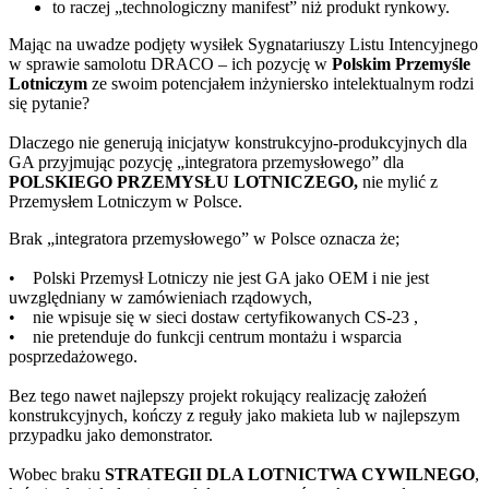
to raczej „technologiczny manifest” niż produkt rynkowy.
Mając na uwadze podjęty wysiłek Sygnatariuszy Listu Intencyjnego
w sprawie samolotu DRACO – ich pozycję w
Polskim Przemyśle
Lotniczym
ze swoim potencjałem inżyniersko intelektualnym rodzi
się pytanie?
Dlaczego nie generują inicjatyw konstrukcyjno-produkcyjnych dla
GA przyjmując pozycję „integratora przemysłowego” dla
POLSKIEGO PRZEMYSŁU LOTNICZEGO,
nie mylić z
Przemysłem Lotniczym w Polsce.
Brak „integratora przemysłowego” w Polsce oznacza że;
• Polski Przemysł Lotniczy nie jest GA jako OEM i nie jest
uwzględniany w zamówieniach rządowych,
• nie wpisuje się w sieci dostaw certyfikowanych CS-23 ,
• nie pretenduje do funkcji centrum montażu i wsparcia
posprzedażowego.
Bez tego nawet najlepszy projekt rokujący realizację założeń
konstrukcyjnych, kończy z reguły jako makieta lub w najlepszym
przypadku jako demonstrator.
Wobec braku
STRATEGII DLA LOTNICTWA CYWILNEGO
,