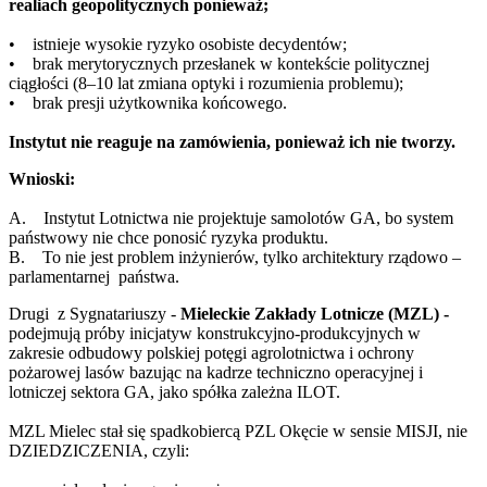
realiach geopolitycznych ponieważ;
• istnieje wysokie ryzyko osobiste decydentów;
• brak merytorycznych przesłanek w kontekście politycznej
ciągłości (8–10 lat zmiana optyki i rozumienia problemu);
• brak presji użytkownika końcowego.
Instytut nie reaguje na zamówienia, ponieważ ich nie tworzy.
Wnioski:
A. Instytut Lotnictwa nie projektuje samolotów GA, bo system
państwowy nie chce ponosić ryzyka produktu.
B. To nie jest problem inżynierów, tylko architektury rządowo –
parlamentarnej państwa.
Drugi z Sygnatariuszy -
Mieleckie Zakłady Lotnicze (MZL) -
podejmują próby inicjatyw konstrukcyjno-produkcyjnych w
zakresie odbudowy polskiej potęgi agrolotnictwa i ochrony
pożarowej lasów bazując na kadrze techniczno operacyjnej i
lotniczej sektora GA, jako spółka zależna ILOT.
MZL Mielec stał się spadkobiercą PZL Okęcie w sensie MISJI, nie
DZIEDZICZENIA, czyli: