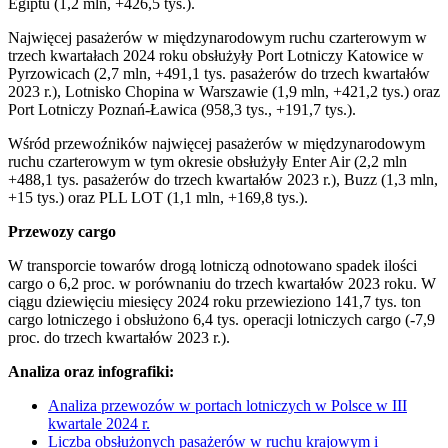
Egiptu (1,2 mln, +426,5 tys.).
Najwięcej pasażerów w międzynarodowym ruchu czarterowym w
trzech kwartałach 2024 roku obsłużyły Port Lotniczy Katowice w
Pyrzowicach (2,7 mln, +491,1 tys. pasażerów do trzech kwartałów
2023 r.), Lotnisko Chopina w Warszawie (1,9 mln, +421,2 tys.) oraz
Port Lotniczy Poznań-Ławica (958,3 tys., +191,7 tys.).
Wśród przewoźników najwięcej pasażerów w międzynarodowym
ruchu czarterowym w tym okresie obsłużyły Enter Air (2,2 mln
+488,1 tys. pasażerów do trzech kwartałów 2023 r.), Buzz (1,3 mln,
+15 tys.) oraz PLL LOT (1,1 mln, +169,8 tys.).
Przewozy cargo
W transporcie towarów drogą lotniczą odnotowano spadek ilości
cargo o 6,2 proc. w porównaniu do trzech kwartałów 2023 roku. W
ciągu dziewięciu miesięcy 2024 roku przewieziono 141,7 tys. ton
cargo lotniczego i obsłużono 6,4 tys. operacji lotniczych cargo (-7,9
proc. do trzech kwartałów 2023 r.).
Analiza oraz infografiki:
Analiza przewozów w portach lotniczych w Polsce w III
kwartale 2024 r.
Liczba obsłużonych pasażerów w ruchu krajowym i