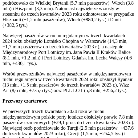
podróżowało do Wielkiej Brytanii (5,7 mln pasażerów), Włoch (3,8
mln) i Hiszpanii (3,3 mln). Natomiast największe wzrosty w
stosunku do trzech kwartałów 2023 roku odnotowano w przypadku
Hiszpanii (+1,2 mln pasażerów), Włoch (+880,2 tys.) i Danii
(+382,5 tys.).
Najwięcej pasażerów w ruchu regularnym w trzech kwartałach
2024 roku obsłużyło Lotnisko Chopina w Warszawie (14,3 mln,
+1,7 mln pasażerów do trzech kwartałów 2023 r.), a następnie
Międzynarodowy Port Lotniczy im. Jana Pawła II Kraków-Balice
(8,1 mln, +1,2 mln) i Port Lotniczy Gdańsk im. Lecha Wałęsy (4,6
mln, +430,1 tys.).
Wśród przewoźników najwięcej pasażerów w międzynarodowym
ruchu regularnym w trzech kwartałach 2024 roku obsłużył Ryanair
(13 mln, +1,5 mln pasażerów do trzech kwartałów 2023 r.), Wizz
Air (8,6 mln, +735,6 tys.) oraz PLL LOT (5,8 mln, +256,2 tys.).
Przewozy czarterowe
W pierwszych trzech kwartałach 2024 roku w ruchu
międzynarodowym polskie porty lotnicze obsłużyły prawie 7,8 mln
pasażerów czarterowych (+29,1 proc. do trzech kwartałów 2023 r.).
Najwięcej osób podróżowało do Turcji (2,5 mln pasażerów, +437,6
do trzech kwartałów 2023 roku), Grecji (1,5 mln, +254,5 tys.) i