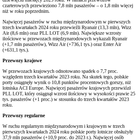
czarterowych przewieziono 7,8 mln pasażerów – o 1,8 mln więcej
niż w roku poprzednim.
Najwięcej pasażerów w ruchu międzynarodowym w pierwszych
trzech kwartałach 2024 roku przewieźli Ryanair (13,3 mln), Wizz
Air (8,6 mln) oraz PLL LOT (6,9 mln). Największe wzrosty
ilościowe w przewozach międzynarodowych wykazali Ryanair
(+1,7 mln pasażerów), Wizz Air (+736,1 tys.) oraz Enter Air
(+631,1 tys.).
Przewozy krajowe
W przewozach krajowych odnotowano spadek o 7,7 proc.
względem trzech kwartałów 2023 roku. Na skutek tego, polskie
porty osiągnęły wynik o 10,8 punktów procentowych gorszy, niż
lotniska ACI Europe. Najwięcej pasażerów krajowych przewiózł
PLL LOT, który osiągnął wzrost ilościowy w wysokości prawie 25
tys. pasażerów (+1 proc.) w stosunku do trzech kwartałów 2023
roku.
Przewozy regularne
W ruchu regularnym międzynarodowym i krajowym w trzech
pierwszych kwartałach 2024 roku polskie porty lotnicze obsłużyły
37,9 mln pasażerów (+10,9 proc. do 2023 r.). Najwięcej osób