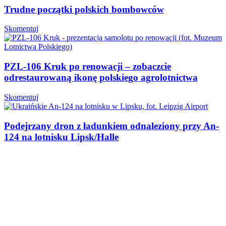
Trudne początki polskich bombowców
Skomentuj
PZL-106 Kruk po renowacji – zobaczcie
odrestaurowaną ikonę polskiego agrolotnictwa
Skomentuj
Podejrzany dron z ładunkiem odnaleziony przy An-
124 na lotnisku Lipsk/Halle