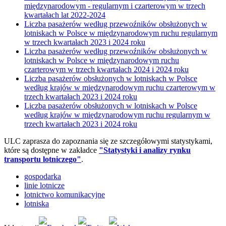
międzynarodowym - regularnym i czarterowym w trzech
kwartałach lat 2022-2024
Liczba pasażerów według przewoźników obsłużonych w
lotniskach w Polsce w międzynarodowym ruchu regularnym
w trzech kwartałach 2023 i 2024 roku
Liczba pasażerów według przewoźników obsłużonych w
lotniskach w Polsce w międzynarodowym ruchu
czarterowym w trzech kwartałach 2024 i 2024 roku
Liczba pasażerów obsłużonych w lotniskach w Polsce
według krajów w międzynarodowym ruchu czarterowym w
trzech kwartałach 2023 i 2024 roku
Liczba pasażerów obsłużonych w lotniskach w Polsce
według krajów w międzynarodowym ruchu regularnym w
trzech kwartałach 2023 i 2024 roku
ULC zaprasza do zapoznania się ze szczegółowymi statystykami,
które są dostępne w zakładce
"Statystyki i analizy rynku
transportu lotniczego"
.
gospodarka
linie lotnicze
lotnictwo komunikacyjne
lotniska