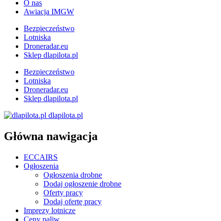
O nas
Awiacja IMGW
Bezpieczeństwo
Lotniska
Droneradar.eu
Sklep dlapilota.pl
Bezpieczeństwo
Lotniska
Droneradar.eu
Sklep dlapilota.pl
dlapilota.pl
Główna nawigacja
ECCAIRS
Ogłoszenia
Ogłoszenia drobne
Dodaj ogłoszenie drobne
Oferty pracy
Dodaj ofertę pracy
Imprezy lotnicze
Ceny paliw