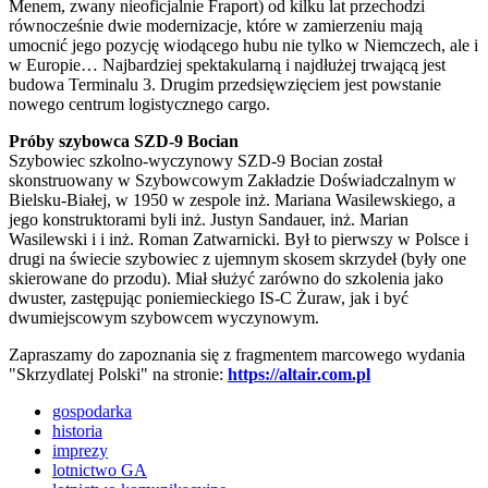
Menem, zwany nieoficjalnie Fraport) od kilku lat przechodzi
równocześnie dwie modernizacje, które w zamierzeniu mają
umocnić jego pozycję wiodącego hubu nie tylko w Niemczech, ale i
w Europie… Najbardziej spektakularną i najdłużej trwającą jest
budowa Terminalu 3. Drugim przedsięwzięciem jest powstanie
nowego centrum logistycznego cargo.
Próby szybowca SZD-9 Bocian
Szybowiec szkolno-wyczynowy SZD-9 Bocian został
skonstruowany w Szybowcowym Zakładzie Doświadczalnym w
Bielsku-Białej, w 1950 w zespole inż. Mariana Wasilewskiego, a
jego konstruktorami byli inż. Justyn Sandauer, inż. Marian
Wasilewski i i inż. Roman Zatwarnicki. Był to pierwszy w Polsce i
drugi na świecie szybowiec z ujemnym skosem skrzydeł (były one
skierowane do przodu). Miał służyć zarówno do szkolenia jako
dwuster, zastępując poniemieckiego IS-C Żuraw, jak i być
dwumiejscowym szybowcem wyczynowym.
Zapraszamy do zapoznania się z fragmentem marcowego wydania
"Skrzydlatej Polski" na stronie:
https://altair.com.pl
gospodarka
historia
imprezy
lotnictwo GA