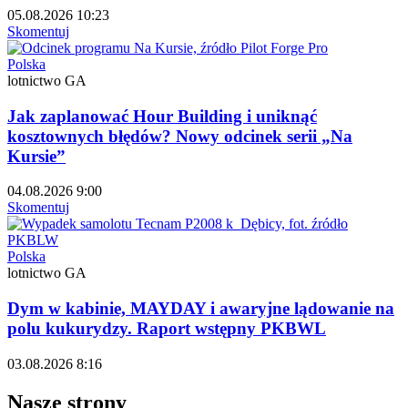
05.08.2026 10:23
Skomentuj
Polska
lotnictwo GA
Jak zaplanować Hour Building i uniknąć
kosztownych błędów? Nowy odcinek serii „Na
Kursie”
04.08.2026 9:00
Skomentuj
Polska
lotnictwo GA
Dym w kabinie, MAYDAY i awaryjne lądowanie na
polu kukurydzy. Raport wstępny PKBWL
03.08.2026 8:16
Nasze strony