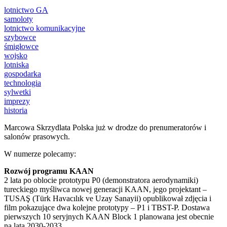
lotnictwo GA
samoloty
lotnictwo komunikacyjne
szybowce
śmigłowce
wojsko
lotniska
gospodarka
technologia
sylwetki
imprezy
historia
Marcowa Skrzydlata Polska już w drodze do prenumeratorów i
salonów prasowych.
W numerze polecamy:
Rozwój programu KAAN
2 lata po oblocie prototypu P0 (demonstratora aerodynamiki)
tureckiego myśliwca nowej generacji KAAN, jego projektant –
TUSAŞ (Türk Havacılık ve Uzay Sanayii) opublikował zdjęcia i
film pokazujące dwa kolejne prototypy – P1 i TBST-P. Dostawa
pierwszych 10 seryjnych KAAN Block 1 planowana jest obecnie
na lata 2030-2033.