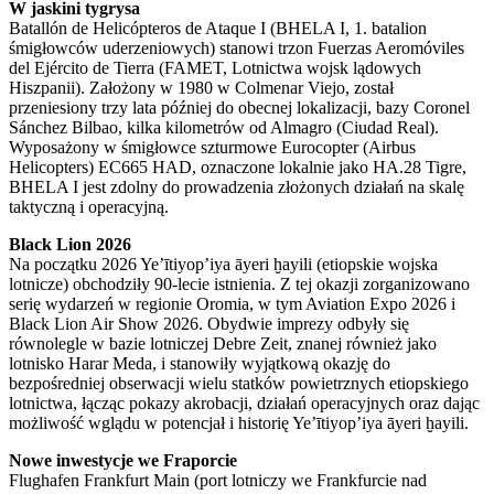
W jaskini tygrysa
Batallón de Helicópteros de Ataque I (BHELA I, 1. batalion
śmigłowców uderzeniowych) stanowi trzon Fuerzas Aeromóviles
del Ejército de Tierra (FAMET, Lotnictwa wojsk lądowych
Hiszpanii). Założony w 1980 w Colmenar Viejo, został
przeniesiony trzy lata później do obecnej lokalizacji, bazy Coronel
Sánchez Bilbao, kilka kilometrów od Almagro (Ciudad Real).
Wyposażony w śmigłowce szturmowe Eurocopter (Airbus
Helicopters) EC665 HAD, oznaczone lokalnie jako HA.28 Tigre,
BHELA I jest zdolny do prowadzenia złożonych działań na skalę
taktyczną i operacyjną.
Black Lion 2026
Na początku 2026 Ye’ītiyop’iya āyeri ḫayili (etiopskie wojska
lotnicze) obchodziły 90-lecie istnienia. Z tej okazji zorganizowano
serię wydarzeń w regionie Oromia, w tym Aviation Expo 2026 i
Black Lion Air Show 2026. Obydwie imprezy odbyły się
równolegle w bazie lotniczej Debre Zeit, znanej również jako
lotnisko Harar Meda, i stanowiły wyjątkową okazję do
bezpośredniej obserwacji wielu statków powietrznych etiopskiego
lotnictwa, łącząc pokazy akrobacji, działań operacyjnych oraz dając
możliwość wglądu w potencjał i historię Ye’ītiyop’iya āyeri ḫayili.
Nowe inwestycje we Fraporcie
Flughafen Frankfurt Main (port lotniczy we Frankfurcie nad