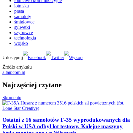
lotnictwo komunikacyjne
lotniska
prasa
samoloty
śmigłowce
sylwetki
szybowce
technologia
wojsko
Źródło artykułu
altair.com.pl
Najczęściej czytane
Skomentuj
Ostatni z 16 samolotów F-35 wyprodukowanych dla
Polski w USA odbył lot testowy. Kolejne maszyny
będą montowane we Włoszech