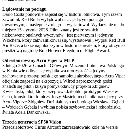
Lądowanie na pociągu
Dario Costa ponownie zapisał się w historii lotnictwa. Tym razem
zawodnik Red Bulla wylądował na… jadącym pociągu
towarowym, a następnie z niego… wystartował. Wydarzenie miało
miejsce 15 stycznia 2026. Pilot, znany jest ze swoich
niekonwencjonalnych wyczynów, jest pierwszym i jedynym
Włochem, który zakwalifikował się, wystartował i wygrał Red Bull
Air Race, a także najmłodszym w historii laureatem, który otrzymał
prestiżową nagrodę Bob Hoover Freedom of Flight Award.
Odrestaurowany Acro Viper w MLP
3 lutego 2026 w Gmachu Głównym Muzeum Lotnictwa Polskiego
w Krakowie odbyła się wyjątkowa uroczystość – jedyny
zachowany prototyp polskiego samolotu akrobacyjnego Acro Viper
oficjalnie zagościł na ekspozycji. Wśród zaproszonych gości
znaleźli się pilot i kuzyn pomysłodawcy projektu Zbigniew
Kwieciński, pilot, który przeprowadził oblot prototypu Wiesław
Cena, konstruktor lotniczy Jerzy Mastek, mechanik pracujący przy
Acro Viperze Zbigniew Duźniak, syn technologa Wiesława Gębali
– Wojciech Gębala i wybitna polska szybowniczka i rekordzistka
świata Adela Dankowska.
Trzecia generacja SF50 Vision
Przedsiębiorstwo Cirrus Aircraft zaprezentowało kolejną wersję