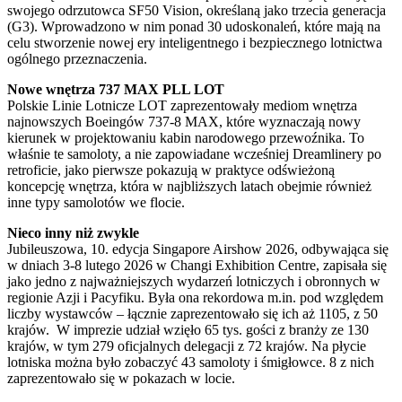
swojego odrzutowca SF50 Vision, określaną jako trzecia generacja
(G3). Wprowadzono w nim ponad 30 udoskonaleń, które mają na
celu stworzenie nowej ery inteligentnego i bezpiecznego lotnictwa
ogólnego przeznaczenia.
Nowe wnętrza 737 MAX PLL LOT
Polskie Linie Lotnicze LOT zaprezentowały mediom wnętrza
najnowszych Boeingów 737-8 MAX, które wyznaczają nowy
kierunek w projektowaniu kabin narodowego przewoźnika. To
właśnie te samoloty, a nie zapowiadane wcześniej Dreamlinery po
retroficie, jako pierwsze pokazują w praktyce odświeżoną
koncepcję wnętrza, która w najbliższych latach obejmie również
inne typy samolotów we flocie.
Nieco inny niż zwykle
Jubileuszowa, 10. edycja Singapore Airshow 2026, odbywająca się
w dniach 3-8 lutego 2026 w Changi Exhibition Centre, zapisała się
jako jedno z najważniejszych wydarzeń lotniczych i obronnych w
regionie Azji i Pacyfiku. Była ona rekordowa m.in. pod względem
liczby wystawców – łącznie zaprezentowało się ich aż 1105, z 50
krajów. W imprezie udział wzięło 65 tys. gości z branży ze 130
krajów, w tym 279 oficjalnych delegacji z 72 krajów. Na płycie
lotniska można było zobaczyć 43 samoloty i śmigłowce. 8 z nich
zaprezentowało się w pokazach w locie.