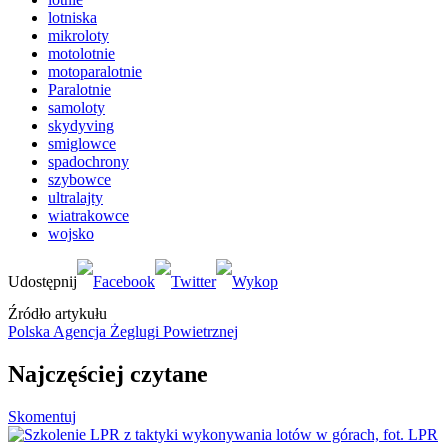
lotniska
mikroloty
motolotnie
motoparalotnie
Paralotnie
samoloty
skydyving
smiglowce
spadochrony
szybowce
ultralajty
wiatrakowce
wojsko
Źródło artykułu
Polska Agencja Żeglugi Powietrznej
Najczęściej czytane
Skomentuj