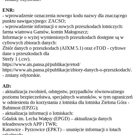
ENR:
- wprowadzenie oznaczenia nowego kodu nazwy dla znaczącego
punktu nawigacyjnego: ZACSO;
- wprowadzenie informacji o nowych przeszkodach lotniczych:
farma wiatrowa Gamów, komin Małogoszcz;
Informacje o wyżej wymienionych przeszkodach dostępne są w
cyfrowych zbiorach danych:
Zbiór danych o przeszkodach (AIXM 5.1) oraz eTOD - cyfrowe
dane o przeszkodach dla
Strefy 1 (.csv).
https://www.ais.pansa.pl/publikacje/etod/
https://www.ais.pansa.pl/publikacje/zbiory-danych-o-przeszkodach/.
- zmiany edytorskie.
AD:
- aktualizacja zwolnień, odstępstw, przypadków równoważnego
poziomu bezpieczeństwa, specjalnych warunków, w tym ograniczeń
w odniesieniu do korzystania z lotniska dla lotniska Zielona Góra -
Babimost (EPZG);
- aktualizacja informacji o lotniskach:
Gdańsk im. Lecha Wałęsy (EPGD) – aktualizacja danych
teleadresowych APP i TWR;
Katowice - Pyrzowice (EPKT) – usunięcie informacji o lotach
szkolnych;