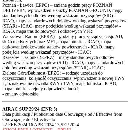
Poznań - Ławica (EPPO) – zmiana godzin pracy POZNAŃ
DELIVERY, wprowadzenie służby POZNAŃ GROUND, mapy
standardowych odlotów według wskazań przyrządów (SID) -
ICAO, mapy standardowych dolotów według wskazań przyrządów
(STAR) - ICAO, mapy podejścia według wskazań przyrządów -
ICAO, mapa tras dolotowych i odlotowych VFR;
Warszawa - Radom (EPRA) – godziny pracy zarządzającego AD,
służb medycznych oraz MET, mapa lotniska - ICAO, mapa
parkowania/dokowania statków powietrznych - ICAO, mapy
podejścia według wskazań przyrządów - ICAO;
Rzeszów - Jasionka (EPRZ) – mapy standardowych odlotów
według wskazań przyrządów (SID) - ICAO, mapy standardowych
dolotów według wskazań przyrządów (STAR) - ICAO;
Zielona Góra/Babimost (EPZG) – rodzaje urządzeń do
oczyszczania, kolejność oczyszczania, wprowadzenie nowej TWY
L, oznakowanie i światła RWY i TWY, mapa lotniska - ICAO,
mapa lotniska - rejony odpowiedzialności,
- zmiany edytorskie.
AIRAC SUP 29/24 (ENR 5)
Data publikacji / Publication date Obowiązuje od / Effective from
Obowiązuje do / Effective to
22 FEB 2024 16 APR 2024 13 SEP 2024
SZKOLENIE LOTNICZE – EPD53