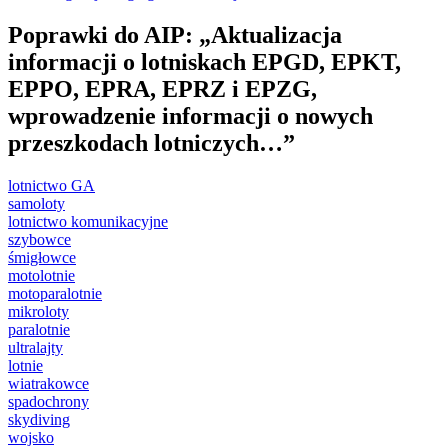
Poprawki do AIP: „Aktualizacja
informacji o lotniskach EPGD, EPKT,
EPPO, EPRA, EPRZ i EPZG,
wprowadzenie informacji o nowych
przeszkodach lotniczych…”
lotnictwo GA
samoloty
lotnictwo komunikacyjne
szybowce
śmigłowce
motolotnie
motoparalotnie
mikroloty
paralotnie
ultralajty
lotnie
wiatrakowce
spadochrony
skydiving
wojsko