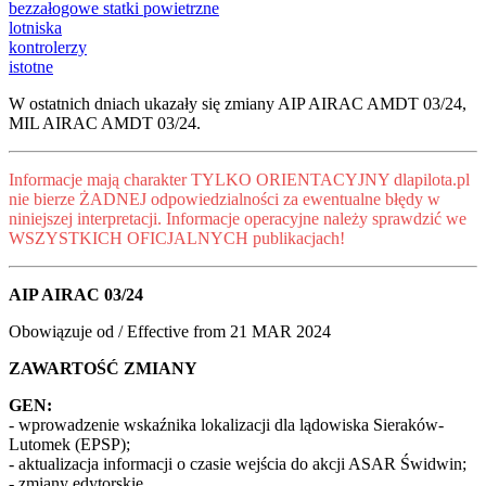
bezzałogowe statki powietrzne
lotniska
kontrolerzy
istotne
W ostatnich dniach ukazały się zmiany AIP AIRAC AMDT 03/24,
MIL AIRAC AMDT 03/24.
Informacje mają charakter TYLKO ORIENTACYJNY dlapilota.pl
nie bierze ŻADNEJ odpowiedzialności za ewentualne błędy w
niniejszej interpretacji. Informacje operacyjne należy sprawdzić we
WSZYSTKICH OFICJALNYCH publikacjach!
AIP AIRAC 03/24
Obowiązuje od / Effective from 21 MAR 2024
ZAWARTOŚĆ ZMIANY
GEN:
- wprowadzenie wskaźnika lokalizacji dla lądowiska Sieraków-
Lutomek (EPSP);
- aktualizacja informacji o czasie wejścia do akcji ASAR Świdwin;
- zmiany edytorskie.