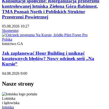
Konsultacje społeczne: Reorganizacja przestrzeni
kontrolowanej lotniska Zielona Góra-Babimost,
TMA Poznań North i Pobliskich Struktur
Przestrzeni Powietrznej
05.08.2026 10:27
Skomentuj
Polska
lotnictwo GA
Jak zaplanować Hour Building i uniknąć
kosztownych błędów? Nowy odcinek serii „Na
Kursie”
04.08.2026 9:00
Nasze strony
Lotniska
i lądowiska
lotniska