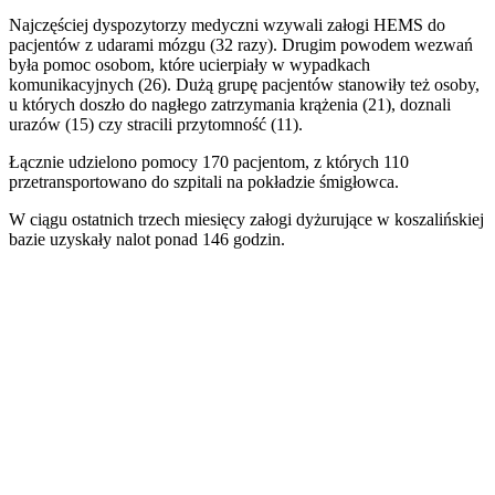
Najczęściej dyspozytorzy medyczni wzywali załogi HEMS do
pacjentów z udarami mózgu (32 razy). Drugim powodem wezwań
była pomoc osobom, które ucierpiały w wypadkach
komunikacyjnych (26). Dużą grupę pacjentów stanowiły też osoby,
u których doszło do nagłego zatrzymania krążenia (21), doznali
urazów (15) czy stracili przytomność (11).
Łącznie udzielono pomocy 170 pacjentom, z których 110
przetransportowano do szpitali na pokładzie śmigłowca.
W ciągu ostatnich trzech miesięcy załogi dyżurujące w koszalińskiej
bazie uzyskały nalot ponad 146 godzin.