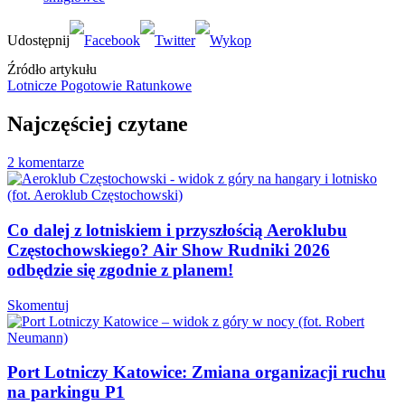
Źródło artykułu
Lotnicze Pogotowie Ratunkowe
Najczęściej czytane
2 komentarze
Co dalej z lotniskiem i przyszłością Aeroklubu
Częstochowskiego? Air Show Rudniki 2026
odbędzie się zgodnie z planem!
Skomentuj
Port Lotniczy Katowice: Zmiana organizacji ruchu
na parkingu P1