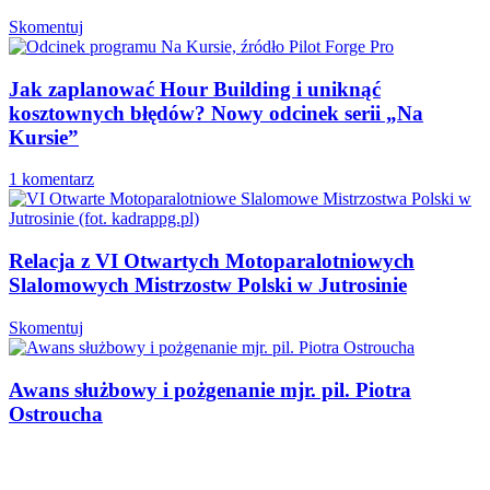
Skomentuj
Jak zaplanować Hour Building i uniknąć
kosztownych błędów? Nowy odcinek serii „Na
Kursie”
1 komentarz
Relacja z VI Otwartych Motoparalotniowych
Slalomowych Mistrzostw Polski w Jutrosinie
Skomentuj
Awans służbowy i pożgenanie mjr. pil. Piotra
Ostroucha