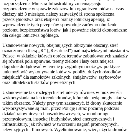
rozporządzenia Ministra Infrastruktury zmieniającego
rozporządzenie w sprawie zakazów lub ograniczeń lotów na czas
dłuższy niż 3 miesiące, należy zauważyć iż strona społeczna,
przedsiębiorstwa oraz eksperci branży lotniczej apelują, iż
wprowadzenie tych przepisów spowoduje zarówno obniżenie
poziomu bezpieczeństwa lotów, jak i poważne skutki ekonomiczne
dla całego lotnictwa ogólnego.
Ustanowienie nowych, obejmujących olbrzymie obszary, stref
oznaczonych literą „R” („Restricted”) nad największymi miastami w
Polsce, w składzie których oprócz terenów zabudowanych znalazły
się również pola uprawne, tereny zielone i lasy oraz miejsca
dogodne do lądowań w terenie przygodnym może „w praktyce
uniemożliwić wykonywanie lotów w pobliżu dużych ośrodków
miejskich” dla samolotów szkolnych, śmigłowców, szybowców
oraz ultralekkich statków powietrznych.
Ustanowienie tak rozległych stref uderzy również w możliwości
wykorzystania na ich terenie dronów, które nie będą mogły latać w
takim obszarze. Należy przy tym zaznaczyć, iż drony skutecznie
wykorzystywane są m.in. przez Policję i straż pożarną podczas
działań ratowniczych i poszukiwawczych, w monitoringu
przemysłowym, inspekcji budynków, sieci energetycznych i
infrastruktury, jak również w tworzeniu nagrań promocyjnych,
telewizyjnych i filmowych. Wyeliminowanie, więc, użycia dronów