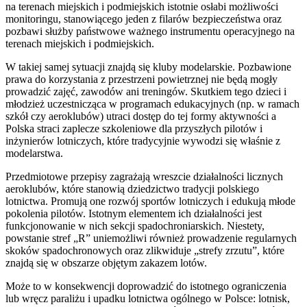
na terenach miejskich i podmiejskich istotnie osłabi możliwości
monitoringu, stanowiącego jeden z filarów bezpieczeństwa oraz
pozbawi służby państwowe ważnego instrumentu operacyjnego na
terenach miejskich i podmiejskich.
W takiej samej sytuacji znajdą się kluby modelarskie. Pozbawione
prawa do korzystania z przestrzeni powietrznej nie będą mogły
prowadzić zajęć, zawodów ani treningów. Skutkiem tego dzieci i
młodzież uczestnicząca w programach edukacyjnych (np. w ramach
szkół czy aeroklubów) utraci dostęp do tej formy aktywności a
Polska straci zaplecze szkoleniowe dla przyszłych pilotów i
inżynierów lotniczych, które tradycyjnie wywodzi się właśnie z
modelarstwa.
Przedmiotowe przepisy zagrażają wreszcie działalności licznych
aeroklubów, które stanowią dziedzictwo tradycji polskiego
lotnictwa. Promują one rozwój sportów lotniczych i edukują młode
pokolenia pilotów. Istotnym elementem ich działalności jest
funkcjonowanie w nich sekcji spadochroniarskich. Niestety,
powstanie stref „R” uniemożliwi również prowadzenie regularnych
skoków spadochronowych oraz zlikwiduje „strefy zrzutu”, które
znajdą się w obszarze objętym zakazem lotów.
Może to w konsekwencji doprowadzić do istotnego ograniczenia
lub wręcz paraliżu i upadku lotnictwa ogólnego w Polsce: lotnisk,