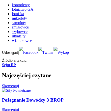
kontrolerzy
lotnictwo GA
lotniska
mikroloty
samoloty
śmigłowce
szybowce
ultralajty
wiatrakowce
Źródło artykułu
Sejm RP
Najczęściej czytane
Skomentuj
Pożegnanie Dowódcy 3 BROP
Skomentuj