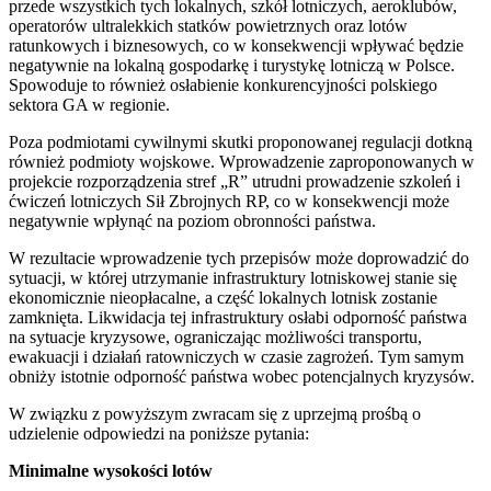
przede wszystkich tych lokalnych, szkół lotniczych, aeroklubów,
operatorów ultralekkich statków powietrznych oraz lotów
ratunkowych i biznesowych, co w konsekwencji wpływać będzie
negatywnie na lokalną gospodarkę i turystykę lotniczą w Polsce.
Spowoduje to również osłabienie konkurencyjności polskiego
sektora GA w regionie.
Poza podmiotami cywilnymi skutki proponowanej regulacji dotkną
również podmioty wojskowe. Wprowadzenie zaproponowanych w
projekcie rozporządzenia stref „R” utrudni prowadzenie szkoleń i
ćwiczeń lotniczych Sił Zbrojnych RP, co w konsekwencji może
negatywnie wpłynąć na poziom obronności państwa.
W rezultacie wprowadzenie tych przepisów może doprowadzić do
sytuacji, w której utrzymanie infrastruktury lotniskowej stanie się
ekonomicznie nieopłacalne, a część lokalnych lotnisk zostanie
zamknięta. Likwidacja tej infrastruktury osłabi odporność państwa
na sytuacje kryzysowe, ograniczając możliwości transportu,
ewakuacji i działań ratowniczych w czasie zagrożeń. Tym samym
obniży istotnie odporność państwa wobec potencjalnych kryzysów.
W związku z powyższym zwracam się z uprzejmą prośbą o
udzielenie odpowiedzi na poniższe pytania:
Minimalne wysokości lotów