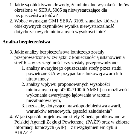
Jakie są obiektywne dowody, że minimalne wysokości lotów
określone w SERA.5005 są niewystarczające dla
bezpieczeństwa lotów?
Wobec wymagań GM1 SERA.3105, z analizy których
obiektywnych czynników wynika niewystarczalność
dotychczasowych minimalnych wysokości lotu?
Analiza bezpieczeństwa
Jakie analizy bezpieczeństwa lotniczego zostały
przeprowadzone w związku z koniecznością ustanowienia
stref R – w szczególności czy zostały przeprowadzone:
analizy awaryjnego opuszczania strefy przez statki
powietrzne GA w przypadku silnikowej awarii lub
utraty mocy,
analizy wpływu proponowanych wysokości
minimalnych (np. 4200-7100 ft AMSL) na możliwości
wykonania awaryjnego lądowania w terenie
niezabudowanym,
pozostałe, dotyczące prawdopodobieństwa awarii,
warunków terenowych, gęstości zaludnienia?
W jaki sposób projektowane strefy R będą publikowane w
Polskiej Agencji Żeglugi Powietrznej (PAŻP) oraz w zbiorze
informacji lotniczych (AIP) – z uwzględnieniem cyklu
AIRAC?