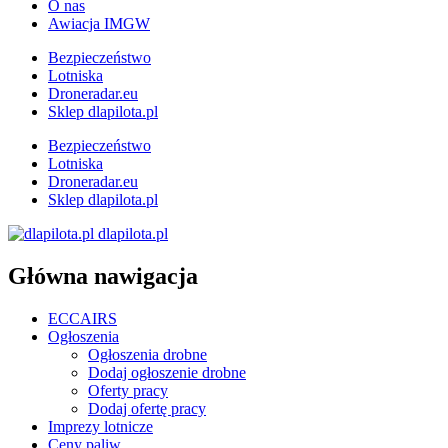
O nas
Awiacja IMGW
Bezpieczeństwo
Lotniska
Droneradar.eu
Sklep dlapilota.pl
Bezpieczeństwo
Lotniska
Droneradar.eu
Sklep dlapilota.pl
dlapilota.pl
Główna nawigacja
ECCAIRS
Ogłoszenia
Ogłoszenia drobne
Dodaj ogłoszenie drobne
Oferty pracy
Dodaj ofertę pracy
Imprezy lotnicze
Ceny paliw