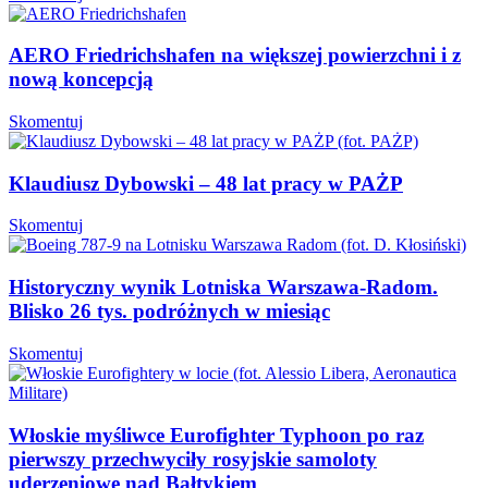
AERO Friedrichshafen na większej powierzchni i z
nową koncepcją
Skomentuj
Klaudiusz Dybowski – 48 lat pracy w PAŻP
Skomentuj
Historyczny wynik Lotniska Warszawa-Radom.
Blisko 26 tys. podróżnych w miesiąc
Skomentuj
Włoskie myśliwce Eurofighter Typhoon po raz
pierwszy przechwyciły rosyjskie samoloty
uderzeniowe nad Bałtykiem