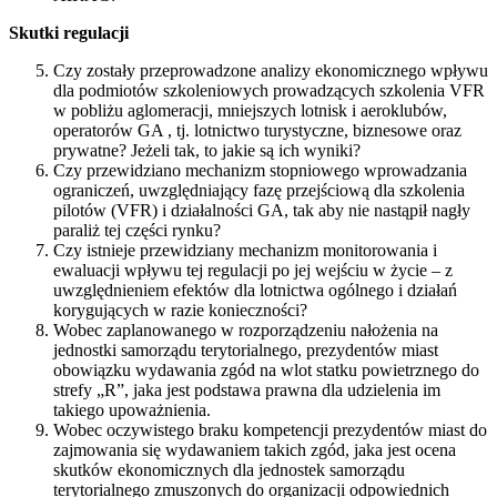
Skutki regulacji
Czy zostały przeprowadzone analizy ekonomicznego wpływu
dla podmiotów szkoleniowych prowadzących szkolenia VFR
w pobliżu aglomeracji, mniejszych lotnisk i aeroklubów,
operatorów GA , tj. lotnictwo turystyczne, biznesowe oraz
prywatne? Jeżeli tak, to jakie są ich wyniki?
Czy przewidziano mechanizm stopniowego wprowadzania
ograniczeń, uwzględniający fazę przejściową dla szkolenia
pilotów (VFR) i działalności GA, tak aby nie nastąpił nagły
paraliż tej części rynku?
Czy istnieje przewidziany mechanizm monitorowania i
ewaluacji wpływu tej regulacji po jej wejściu w życie – z
uwzględnieniem efektów dla lotnictwa ogólnego i działań
korygujących w razie konieczności?
Wobec zaplanowanego w rozporządzeniu nałożenia na
jednostki samorządu terytorialnego, prezydentów miast
obowiązku wydawania zgód na wlot statku powietrznego do
strefy „R”, jaka jest podstawa prawna dla udzielenia im
takiego upoważnienia.
Wobec oczywistego braku kompetencji prezydentów miast do
zajmowania się wydawaniem takich zgód, jaka jest ocena
skutków ekonomicznych dla jednostek samorządu
terytorialnego zmuszonych do organizacji odpowiednich