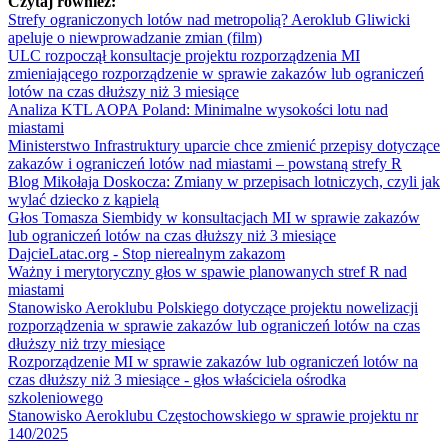
Czytaj również:
Strefy ograniczonych lotów nad metropolią? Aeroklub Gliwicki
apeluje o niewprowadzanie zmian (film)
ULC rozpoczął konsultacje projektu rozporządzenia MI
zmieniającego rozporządzenie w sprawie zakazów lub ograniczeń
lotów na czas dłuższy niż 3 miesiące
Analiza KTL AOPA Poland: Minimalne wysokości lotu nad
miastami
Ministerstwo Infrastruktury uparcie chce zmienić przepisy dotyczące
zakazów i ograniczeń lotów nad miastami – powstaną strefy R
Blog Mikołaja Doskocza: Zmiany w przepisach lotniczych, czyli jak
wylać dziecko z kąpielą
Głos Tomasza Siembidy w konsultacjach MI w sprawie zakazów
lub ograniczeń lotów na czas dłuższy niż 3 miesiące
DajcieLatac.org - Stop nierealnym zakazom
Ważny i merytoryczny głos w spawie planowanych stref R nad
miastami
Stanowisko Aeroklubu Polskiego dotyczące projektu nowelizacji
rozporządzenia w sprawie zakazów lub ograniczeń lotów na czas
dłuższy niż trzy miesiące
Rozporządzenie MI w sprawie zakazów lub ograniczeń lotów na
czas dłuższy niż 3 miesiące - głos właściciela ośrodka
szkoleniowego
Stanowisko Aeroklubu Częstochowskiego w sprawie projektu nr
140/2025