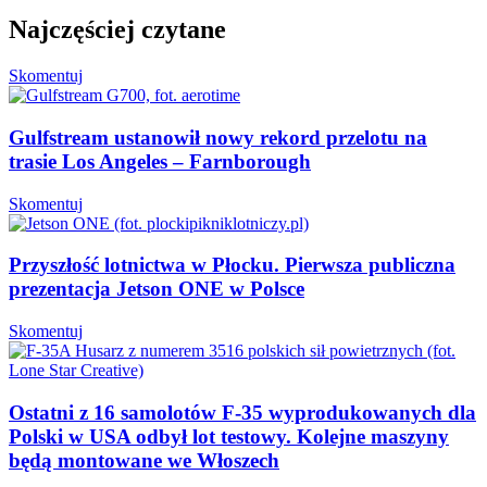
Najczęściej czytane
Skomentuj
Gulfstream ustanowił nowy rekord przelotu na
trasie Los Angeles – Farnborough
Skomentuj
Przyszłość lotnictwa w Płocku. Pierwsza publiczna
prezentacja Jetson ONE w Polsce
Skomentuj
Ostatni z 16 samolotów F-35 wyprodukowanych dla
Polski w USA odbył lot testowy. Kolejne maszyny
będą montowane we Włoszech