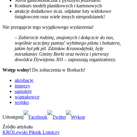
Strefa gastronomiczna z pysznym jedzeniem
Konkurs modeli plastikowych i kartonowych
atrakcje dodatkowe m.in. odpłatne loty widokowe
śmigłowcem oraz wiele innych niespodzianek!
Nie przegapcie tego wyjątkowego wydarzenia!
–
Zabierzcie rodzinę, znajomych i dołączcie do nas,
wspólnie uczcijmy pamięć wybitnego pilota i bohatera,
jakim był płk pil. Zdzisław Krasnodębski, były
mieszkaniec Gminy Borki oraz twórca i pierwszy
dowódca Dywizjonu 303
– zapraszają organizatorzy.
Wstęp wolny!
Do zobaczenia w Borkach!
akrobacje
imprezy
samoloty
wiatrakowce
wojsko
Źródło artykułu
KRÓLewski Piknik Lotniczy