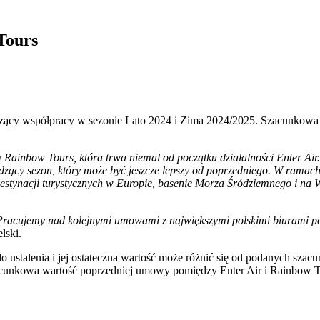
Tours
czący współpracy w sezonie Lato 2024 i Zima 2024/2025. Szacunkowa 
ainbow Tours, która trwa niemal od początku działalności Enter Air.
zący sezon, który może być jeszcze lepszy od poprzedniego. W ramach
destynacji turystycznych w Europie, basenie Morza Śródziemnego i na
Pracujemy nad kolejnymi umowami z największymi polskimi biurami podr
lski.
ustalenia i jej ostateczna wartość może różnić się od podanych szacu
cunkowa wartość poprzedniej umowy pomiędzy Enter Air i Rainbow T