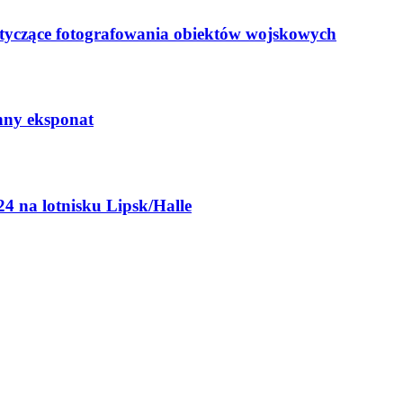
tyczące fotografowania obiektów wojskowych
nny eksponat
4 na lotnisku Lipsk/Halle