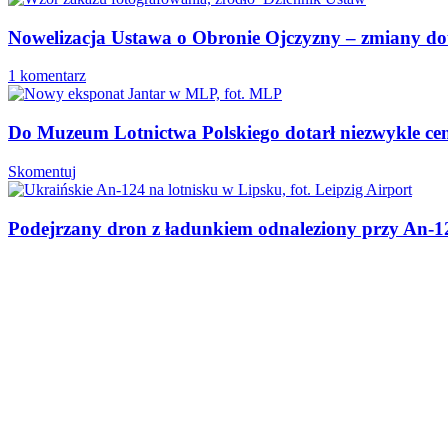
Nowelizacja Ustawa o Obronie Ojczyzny – zmiany do
1 komentarz
Do Muzeum Lotnictwa Polskiego dotarł niezwykle ce
Skomentuj
Podejrzany dron z ładunkiem odnaleziony przy An-12