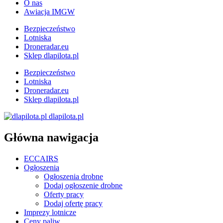
O nas
Awiacja IMGW
Bezpieczeństwo
Lotniska
Droneradar.eu
Sklep dlapilota.pl
Bezpieczeństwo
Lotniska
Droneradar.eu
Sklep dlapilota.pl
dlapilota.pl
Główna nawigacja
ECCAIRS
Ogłoszenia
Ogłoszenia drobne
Dodaj ogłoszenie drobne
Oferty pracy
Dodaj ofertę pracy
Imprezy lotnicze
Ceny paliw