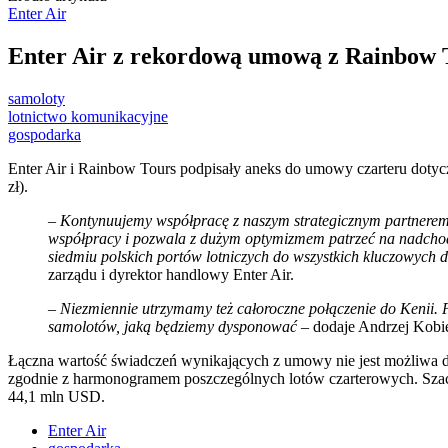
Enter Air
Enter Air z rekordową umową z Rainbow 
samoloty
lotnictwo komunikacyjne
gospodarka
Enter Air i Rainbow Tours podpisały aneks do umowy czarteru doty
zł).
–
Kontynuujemy współpracę z naszym strategicznym partnerem R
współpracy i pozwala z dużym optymizmem patrzeć na nadchod
siedmiu polskich portów lotniczych do wszystkich kluczowych 
zarządu i dyrektor handlowy Enter Air.
–
Niezmiennie utrzymamy też całoroczne połączenie do Kenii. 
samolotów, jaką będziemy dysponować
– dodaje Andrzej Kobie
Łączna wartość świadczeń wynikających z umowy nie jest możliwa do 
zgodnie z harmonogramem poszczególnych lotów czarterowych. Sza
44,1 mln USD.
Enter Air