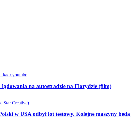
lądowania na autostradzie na Florydzie (film)
olski w USA odbył lot testowy. Kolejne maszyny będ