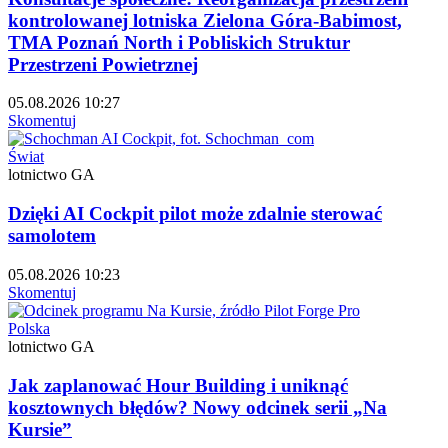
kontrolowanej lotniska Zielona Góra-Babimost,
TMA Poznań North i Pobliskich Struktur
Przestrzeni Powietrznej
05.08.2026 10:27
Skomentuj
Świat
lotnictwo GA
Dzięki AI Cockpit pilot może zdalnie sterować
samolotem
05.08.2026 10:23
Skomentuj
Polska
lotnictwo GA
Jak zaplanować Hour Building i uniknąć
kosztownych błędów? Nowy odcinek serii „Na
Kursie”