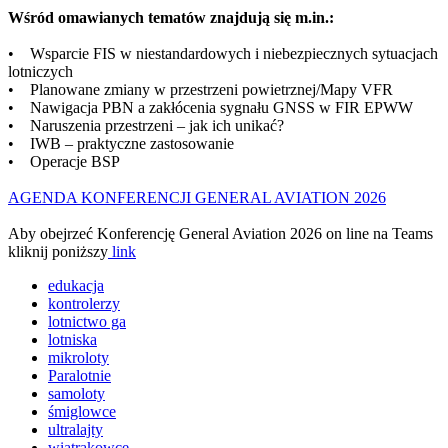
Wśród omawianych tematów znajdują się m.in.:
• Wsparcie FIS w niestandardowych i niebezpiecznych sytuacjach
lotniczych
• Planowane zmiany w przestrzeni powietrznej/Mapy VFR
• Nawigacja PBN a zakłócenia sygnału GNSS w FIR EPWW
• Naruszenia przestrzeni – jak ich unikać?
• IWB – praktyczne zastosowanie
• Operacje BSP
AGENDA KONFERENCJI GENERAL AVIATION 2026
Aby obejrzeć Konferencję General Aviation 2026 on line na Teams
kliknij poniższy
link
edukacja
kontrolerzy
lotnictwo ga
lotniska
mikroloty
Paralotnie
samoloty
śmiglowce
ultralajty
wiatrakowce