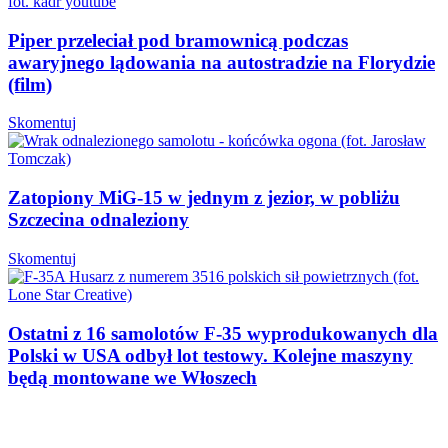
Piper przeleciał pod bramownicą podczas
awaryjnego lądowania na autostradzie na Florydzie
(film)
Skomentuj
Zatopiony MiG-15 w jednym z jezior, w pobliżu
Szczecina odnaleziony
Skomentuj
Ostatni z 16 samolotów F-35 wyprodukowanych dla
Polski w USA odbył lot testowy. Kolejne maszyny
będą montowane we Włoszech