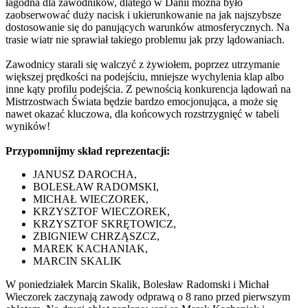
łagodna dla zawodników, dlatego w Danii można było
zaobserwować duży nacisk i ukierunkowanie na jak najszybsze
dostosowanie się do panujących warunków atmosferycznych. Na
trasie wiatr nie sprawiał takiego problemu jak przy lądowaniach.
Zawodnicy starali się walczyć z żywiołem, poprzez utrzymanie
większej prędkości na podejściu, mniejsze wychylenia klap albo
inne kąty profilu podejścia. Z pewnością konkurencja lądowań na
Mistrzostwach Świata będzie bardzo emocjonująca, a może się
nawet okazać kluczowa, dla końcowych rozstrzygnięć w tabeli
wyników!
Przypomnijmy skład reprezentacji:
JANUSZ DAROCHA,
BOLESŁAW RADOMSKI,
MICHAŁ WIECZOREK,
KRZYSZTOF WIECZOREK,
KRZYSZTOF SKRĘTOWICZ,
ZBIGNIEW CHRZĄSZCZ,
MAREK KACHANIAK,
MARCIN SKALIK
W poniedziałek Marcin Skalik, Bolesław Radomski i Michał
Wieczorek zaczynają zawody odprawą o 8 rano przed pierwszym