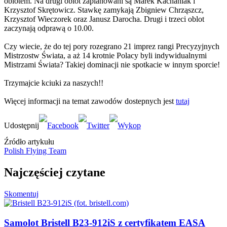
oblotem. Na drugi oblot zaplanowani są Marek Kachaniak i
Krzysztof Skrętowicz. Stawkę zamykają Zbigniew Chrząszcz,
Krzysztof Wieczorek oraz Janusz Darocha. Drugi i trzeci oblot
zaczynają odprawą o 10.00.
Czy wiecie, że do tej pory rozegrano 21 imprez rangi Precyzyjnych
Mistrzostw Świata, a aż 14 krotnie Polacy byli indywidualnymi
Mistrzami Świata? Takiej dominacji nie spotkacie w innym sporcie!
Trzymajcie kciuki za naszych!!
Więcej informacji na temat zawodów dostepnych jest
tutaj
Źródło artykułu
Polish Flying Team
Najczęściej czytane
Skomentuj
Samolot Bristell B23-912iS z certyfikatem EASA