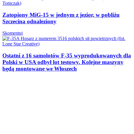
Zatopiony MiG-15 w jednym z jezior, w pobliżu
Szczecina odnaleziony
Skomentuj
Ostatni z 16 samolotów F-35 wyprodukowanych dla
Polski w USA odbył lot testowy. Kolejne maszyny
będą montowane we Włoszech