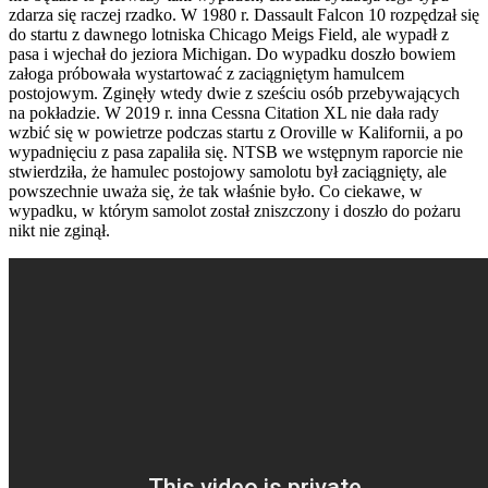
zdarza się raczej rzadko. W 1980 r. Dassault Falcon 10 rozpędzał się
do startu z dawnego lotniska Chicago Meigs Field, ale wypadł z
pasa i wjechał do jeziora Michigan. Do wypadku doszło bowiem
załoga próbowała wystartować z zaciągniętym hamulcem
postojowym. Zginęły wtedy dwie z sześciu osób przebywających
na pokładzie. W 2019 r. inna Cessna Citation XL nie dała rady
wzbić się w powietrze podczas startu z Oroville w Kalifornii, a po
wypadnięciu z pasa zapaliła się. NTSB we wstępnym raporcie nie
stwierdziła, że hamulec postojowy samolotu był zaciągnięty, ale
powszechnie uważa się, że tak właśnie było. Co ciekawe, w
wypadku, w którym samolot został zniszczony i doszło do pożaru
nikt nie zginął.