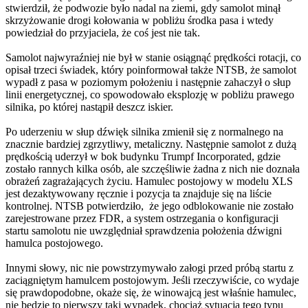
stwierdził, że podwozie było nadal na ziemi, gdy samolot minął
skrzyżowanie drogi kołowania w pobliżu środka pasa i wtedy
powiedział do przyjaciela, że coś jest nie tak.
Samolot najwyraźniej nie był w stanie osiągnąć prędkości rotacji, co
opisał trzeci świadek, który poinformował także NTSB, że samolot
wypadł z pasa w poziomym położeniu i następnie zahaczył o słup
linii energetycznej, co spowodowało eksplozję w pobliżu prawego
silnika, po której nastąpił deszcz iskier.
Po uderzeniu w słup dźwięk silnika zmienił się z normalnego na
znacznie bardziej zgrzytliwy, metaliczny. Następnie samolot z dużą
prędkością uderzył w bok budynku Trumpf Incorporated, gdzie
zostało rannych kilka osób, ale szczęśliwie żadna z nich nie doznała
obrażeń zagrażających życiu. Hamulec postojowy w modelu XLS
jest dezaktywowany ręcznie i pozycja ta znajduje się na liście
kontrolnej. NTSB potwierdziło, że jego odblokowanie nie zostało
zarejestrowane przez FDR, a system ostrzegania o konfiguracji
startu samolotu nie uwzględniał sprawdzenia położenia dźwigni
hamulca postojowego.
Innymi słowy, nic nie powstrzymywało załogi przed próbą startu z
zaciągniętym hamulcem postojowym. Jeśli rzeczywiście, co wydaje
się prawdopodobne, okaże się, że winowajcą jest właśnie hamulec,
nie będzie to pierwszy taki wypadek, chociaż sytuacja tego typu