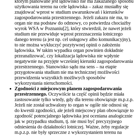
którym planowane jest lądowisko nie ma zakazanego sposobu
użytkowania terenu na cele lądowiska – zakaz musiałby się
znajdować wprost w studium uwarunkowań i kierunków
zagospodarowania przestrzennego. Jeżeli zakazu nie ma, to
organ nie ma podstaw do odmowy, co potwierdza chociażby
wyrok WSA w Poznaniu[2], który stwierdził, że nawet jeżeli
studium nie przewiduje wprost przeznaczenia lotniczego
danego terenu (a jest np. cel usługowy albo komunikacyjny),
to nie można wykluczyć pozytywnej opinii o założeniu
lądowiska. W takim wypadku organ powinien dokładnie
przeanalizować, czy lokalizacja lądowiska nie wpłynie
negatywnie na przyjęte wcześniej kierunki zagospodarowania
przestrzennego. Stanowisko sądu ma sens – na etapie
przygotowania studium nie ma technicznej możliwości
przewidzenia wszystkich możliwych sposobów
wykorzystania nieruchomości.
Zgodności z miejscowym planem zagospodarowania
przestrzennego.
Oczywiście ta część opinii będzie miała
zastosowanie tylko wtedy, gdy dla terenu obowiązuje m.p.z.p.
Jeżeli nie został uchwalony to organ w ogóle nie odnosi się
do kwestii zgodności, ale jeżeli miejscowy plan obowiązuje to
zgodność potencjalnego lądowiska jest oceniana analogicznie
jak w przypadku studium, tj. nie musi być precyzyjnego
odniesienia do działalności lotniczej. Ważne, żeby regulacje
m.p.z.p. nie były sprzeczne z wykorzystaniem terenu na