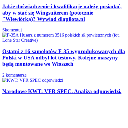
Jakie doświadczenie i kwalifikacje należy posiadać,
aby w stać się Wingsuiterem (potocznie
"Wiewiórką)? Wywiad dlapilota.pl
Skomentuj
Ostatni z 16 samolotów F-35 wyprodukowanych dla
Polski w USA odbył lot testowy. Kolejne maszyny
będą montowane we Włoszech
2 komentarze
Narodowe KWT: VFR SPEC. Analiza odpowiedzi.