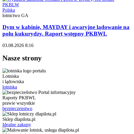
Polska
lotnictwo GA
Dym w kabinie, MAYDAY i awaryjne lądowanie na
polu kukurydzy. Raport wstępny PKBWL
03.08.2026 8:16
Nasze strony
Lotniska
i lądowiska
lotniska
Raporty PKBWL
prawie wszystkie
bezpieczenstwo
Sklep dlapilota.pl
Idealne zakupy