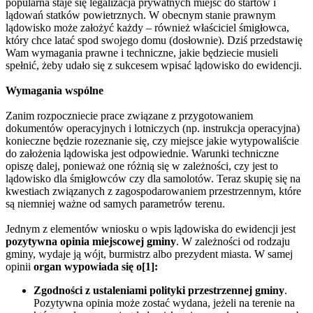
popularna staje się legalizacja prywatnych miejsc do startów i
lądowań statków powietrznych. W obecnym stanie prawnym
lądowisko może założyć każdy – również właściciel śmigłowca,
który chce latać spod swojego domu (dosłownie). Dziś przedstawię
Wam wymagania prawne i techniczne, jakie będziecie musieli
spełnić, żeby udało się z sukcesem wpisać lądowisko do ewidencji.
Wymagania wspólne
Zanim rozpoczniecie prace związane z przygotowaniem
dokumentów operacyjnych i lotniczych (np. instrukcja operacyjna)
konieczne będzie rozeznanie się, czy miejsce jakie wytypowaliście
do założenia lądowiska jest odpowiednie. Warunki techniczne
opiszę dalej, ponieważ one różnią się w zależności, czy jest to
lądowisko dla śmigłowców czy dla samolotów. Teraz skupię się na
kwestiach związanych z zagospodarowaniem przestrzennym, które
są niemniej ważne od samych parametrów terenu.
Jednym z elementów wniosku o wpis lądowiska do ewidencji jest
pozytywna opinia miejscowej gminy
. W zależności od rodzaju
gminy, wydaje ją wójt, burmistrz albo prezydent miasta. W samej
opinii
organ wypowiada się o[1]:
Zgodności z ustaleniami polityki przestrzennej gminy
.
Pozytywna opinia może zostać wydana, jeżeli na terenie na