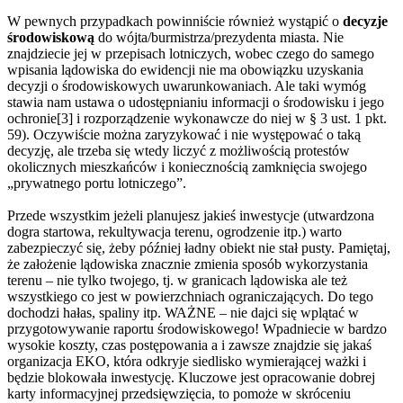
W pewnych przypadkach powinniście również wystąpić o
decyzje
środowiskową
do wójta/burmistrza/prezydenta miasta. Nie
znajdziecie jej w przepisach lotniczych, wobec czego do samego
wpisania lądowiska do ewidencji nie ma obowiązku uzyskania
decyzji o środowiskowych uwarunkowaniach. Ale taki wymóg
stawia nam ustawa o udostępnianiu informacji o środowisku i jego
ochronie[3] i rozporządzenie wykonawcze do niej w § 3 ust. 1 pkt.
59). Oczywiście można zaryzykować i nie występować o taką
decyzję, ale trzeba się wtedy liczyć z możliwością protestów
okolicznych mieszkańców i koniecznością zamknięcia swojego
„prywatnego portu lotniczego”.
Przede wszystkim jeżeli planujesz jakieś inwestycje (utwardzona
dogra startowa, rekultywacja terenu, ogrodzenie itp.) warto
zabezpieczyć się, żeby później ładny obiekt nie stał pusty. Pamiętaj,
że założenie lądowiska znacznie zmienia sposób wykorzystania
terenu – nie tylko twojego, tj. w granicach lądowiska ale też
wszystkiego co jest w powierzchniach ograniczających. Do tego
dochodzi hałas, spaliny itp. WAŻNE – nie dajci się wplątać w
przygotowywanie raportu środowiskowego! Wpadniecie w bardzo
wysokie koszty, czas postępowania a i zawsze znajdzie się jakaś
organizacja EKO, która odkryje siedlisko wymierającej ważki i
będzie blokowała inwestycję. Kluczowe jest opracowanie dobrej
karty informacyjnej przedsięwzięcia, to pomoże w skróceniu