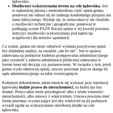
lądowisko.
Możliwości wykorzystania terenu na cele lądowiska.
Jest
to najbardziej płynna i niedookreślona część opinii gminy,
ponieważ nie odnosi się do żadnego konkretnego przepisu ani
stanu faktycznego. Wydaje się, że ustawodawcy nie chodziło
o możliwości techniczne i geograficzne, ponieważ te
podlegają ocenie PAŻP. Raczej opinia w tej kwestii powinna
dotyczyć możliwości wykorzystania pod kątem np.
uciążliwości dla terenów sąsiednich.
Co ważne, gmina nie może odmówić wydania pozytywnej opinii
bez dokładnej analizy, na zasadzie „nie bo nie”. Jest to sprawa
załatwiana na podstawie kodeksu postępowania administracyjnego
jako czynność z zakresu administracji publicznej załatwiana w
formie innej niż decyzja czy postanowienie. W związku z tym, jeżeli
gmina wyda odmowną opinię, zawsze pozostaje jeszcze skarga do
sądu administracyjnego na takie rozstrzygnięcie.
Kolejnym dokumentem, jakim musicie się wykazać przy rejestracji
lądowiska
będzie prawo do nieruchomości
, na której ma ono
działać. Prawo takie może przysługiwać albo z tytułu własności
nieruchomości, albo umowy z właścicielem. Umowa powinna mieć
formę pisemną i wystarczające jest aby właściciel na jej podstawie
wyraził zgodę na wykorzystanie określonej działki na cele
lądowiska.