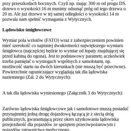
przy przeszkodach bocznych. Czyli np. mając 300 m od progu DS.
drzewo o wysokości 16 m musimy odsunąć próg od tego drzewa o
20 m. Ale już drzewo w tej samej odległości o wysokości 14 m
pozwala nam spełnić wymagania z Wytycznych.
Lądowisko śmigłowcowe
Wymiar pola wzlotów (FATO) wraz z zabezpieczeniem powinien
mieć szerokość co najmniej dwukrotności największego wymiaru
śmigłowca (najczęściej będzie to wymiar od łopaty znajdującej się
przed kabiną do ogona). Jest to podstawowy parametr, aczkolwiek
trzeba pamiętać o wymogach wspólnych z samolotami, np.
możliwość startu na dwóch kierunkach (nie muszą być przeciwne).
Powierzchnie ograniczające wyglądają tak dla lądowiska
naziemnego (Zał. 2 do Wytycznych):
A tak dla lądowiska wyniesionego (Załącznik 3 do Wytycznych):
Zarówno lądowiska śmigłowcowe jak i samolotowe muszą posiadać
przynajmniej jedną drogę dojazdową łączącą je z siecią dróg
publicznych, gwarantującą przez okres użytkowania lądowiska
przejezdność dla pojazdów ze sprzętem przeciwpożarowym i
pojazdów ratownictwa medycznego.