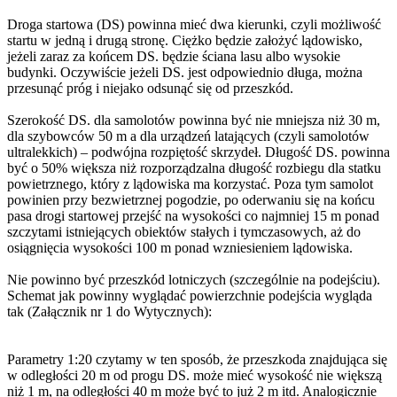
Droga startowa (DS) powinna mieć dwa kierunki, czyli możliwość
startu w jedną i drugą stronę. Ciężko będzie założyć lądowisko,
jeżeli zaraz za końcem DS. będzie ściana lasu albo wysokie
budynki. Oczywiście jeżeli DS. jest odpowiednio długa, można
przesunąć próg i niejako odsunąć się od przeszkód.
Szerokość DS. dla samolotów powinna być nie mniejsza niż 30 m,
dla szybowców 50 m a dla urządzeń latających (czyli samolotów
ultralekkich) – podwójna rozpiętość skrzydeł. Długość DS. powinna
być o 50% większa niż rozporządzalna długość rozbiegu dla statku
powietrznego, który z lądowiska ma korzystać. Poza tym samolot
powinien przy bezwietrznej pogodzie, po oderwaniu się na końcu
pasa drogi startowej przejść na wysokości co najmniej 15 m ponad
szczytami istniejących obiektów stałych i tymczasowych, aż do
osiągnięcia wysokości 100 m ponad wzniesieniem lądowiska.
Nie powinno być przeszkód lotniczych (szczególnie na podejściu).
Schemat jak powinny wyglądać powierzchnie podejścia wygląda
tak (Załącznik nr 1 do Wytycznych):
Parametry 1:20 czytamy w ten sposób, że przeszkoda znajdująca się
w odległości 20 m od progu DS. może mieć wysokość nie większą
niż 1 m, na odległości 40 m może być to już 2 m itd. Analogicznie