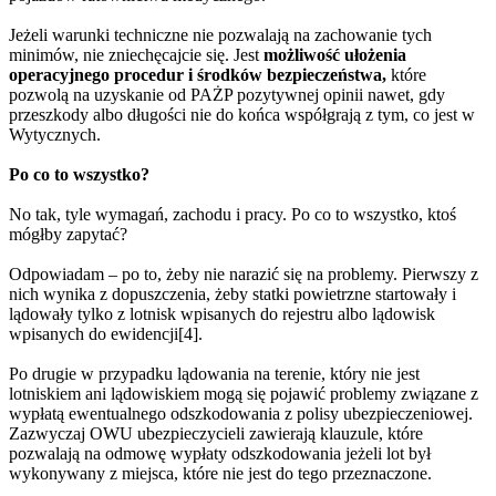
Jeżeli warunki techniczne nie pozwalają na zachowanie tych
minimów, nie zniechęcajcie się. Jest
możliwość ułożenia
operacyjnego procedur i środków bezpieczeństwa,
które
pozwolą na uzyskanie od PAŻP pozytywnej opinii nawet, gdy
przeszkody albo długości nie do końca współgrają z tym, co jest w
Wytycznych.
Po co to wszystko?
No tak, tyle wymagań, zachodu i pracy. Po co to wszystko, ktoś
mógłby zapytać?
Odpowiadam – po to, żeby nie narazić się na problemy. Pierwszy z
nich wynika z dopuszczenia, żeby statki powietrzne startowały i
lądowały tylko z lotnisk wpisanych do rejestru albo lądowisk
wpisanych do ewidencji[4].
Po drugie w przypadku lądowania na terenie, który nie jest
lotniskiem ani lądowiskiem mogą się pojawić problemy związane z
wypłatą ewentualnego odszkodowania z polisy ubezpieczeniowej.
Zazwyczaj OWU ubezpieczycieli zawierają klauzule, które
pozwalają na odmowę wypłaty odszkodowania jeżeli lot był
wykonywany z miejsca, które nie jest do tego przeznaczone.