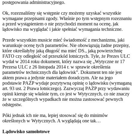
postępowania administracyjnego.
Ok, rozeznaliśmy się wstępnie czy możemy uzyskać wszystkie
wymagane przepisami zgody. Właśnie po tym wstępnym rozeznaniu
a przed wystąpieniem o nie przychodzi moment na ocenę, jak
lądowisko ma wyglądać i jakie spełniać wymagania techniczne.
Przede wszystkim musicie mieć świadomość z mechanizmu, jaki
warunkuje ocenę tych parametrów. Nie obowiązują żadne przepisy,
które określałyby jaką długość ma mieć DS., jaką powierzchnię
FATO czy odległość od przeszkód lotniczych. Tyle, że Prezes ULC
wydał w 2014 roku dokument, który nazwa się „Wytyczne nr 17
Prezesa ULC z 26 listopada 2014 r. w sprawie określenia
parametrów technicznych dla lądowisk”. Dokument ten nie jest
aktem prawa a jedynie materiałem doradczym. Ale na jego
podstawie PAŻP wydaje pozytywną opinię o lądowisku (wymaganą
art. 93 ust. 2 Prawa lotniczego). Zazwyczaj PAŻP przy wydawaniu
opinii kieruje się właśnie tym, co jest w Wytycznych, co nie znaczy
że w szczególnych wypadkach nie można zastosować pewnych
odstępstw.
Póki jednak ich nie ma, lepiej stosować się do minimów
określonych w Wytycznych. A wyglądają one tak…
Lądowisko samolotowe