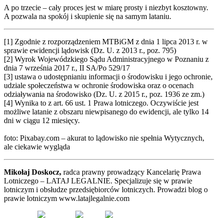
A po trzecie – cały proces jest w miarę prosty i niezbyt kosztowny.
A pozwala na spokój i skupienie się na samym lataniu.
[1] Zgodnie z rozporządzeniem MTBiGM z dnia 1 lipca 2013 r. w
sprawie ewidencji lądowisk (Dz. U. z 2013 r., poz. 795)
[2] Wyrok Wojewódzkiego Sądu Administracyjnego w Poznaniu z
dnia 7 września 2017 r., II SA/Po 529/17
[3] ustawa o udostępnianiu informacji o środowisku i jego ochronie,
udziale społeczeństwa w ochronie środowiska oraz o ocenach
odziaływania na środowisko (Dz. U. z 2015 r., poz. 1936 ze zm.)
[4] Wynika to z art. 66 ust. 1 Prawa lotniczego. Oczywiście jest
możliwe latanie z obszaru niewpisanego do ewidencji, ale tylko 14
dni w ciągu 12 miesięcy.
foto: Pixabay.com – akurat to lądowisko nie spełnia Wytycznych,
ale ciekawie wygląda
Mikołaj Doskocz,
radca prawny prowadzący Kancelarię Prawa
Lotniczego – LATAJ LEGALNIE. Specjalizuje się w prawie
lotniczym i obsłudze przedsiębiorców lotniczych. Prowadzi blog o
prawie lotniczym www.latajlegalnie.com