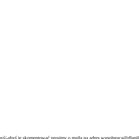
byś/-abyś je skomentować prosimy o maila na adres wspolpraca@dlapil