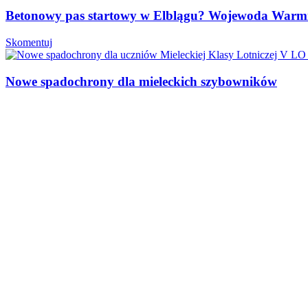
Betonowy pas startowy w Elblągu? Wojewoda Warmiń
Skomentuj
Nowe spadochrony dla mieleckich szybowników