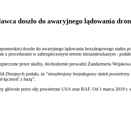
ławca doszło do awaryjnego lądowania dr
iopomorskie) doszło do awaryjnego lądowania bezzałogowego statku
zgodnie z procedurami w zabezpieczonym terenie niezamieszkanym - po
ezpieczone przez służby, dochodzenie prowadzi Żandarmeria Wojskow
ł Zbrojnych podało, że
"nieuzbrojony bezzałogowy statek powietrzn
ł łączność z bazą".
 głównie przez siły powietrzne USA oraz RAF. Od 1 marca 2019 r. w