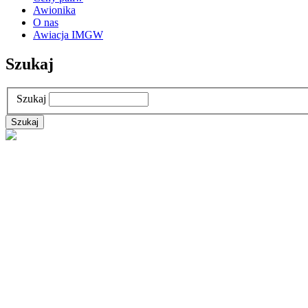
Awionika
O nas
Awiacja IMGW
Szukaj
Szukaj