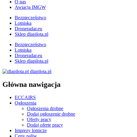
O nas
Awiacja IMGW
Bezpieczeństwo
Lotniska
Droneradar.eu
Sklep dlapilota.pl
Bezpieczeństwo
Lotniska
Droneradar.eu
Sklep dlapilota.pl
dlapilota.pl
Główna nawigacja
ECCAIRS
Ogłoszenia
Ogłoszenia drobne
Dodaj ogłoszenie drobne
Oferty pracy
Dodaj ofertę pracy
Imprezy lotnicze
Ceny paliw