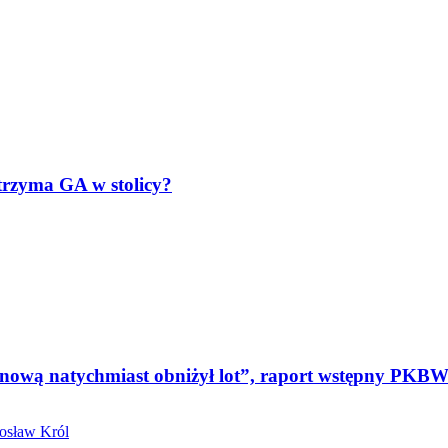
wytrzyma GA w stolicy?
ionową natychmiast obniżył lot”, raport wstępny PKB