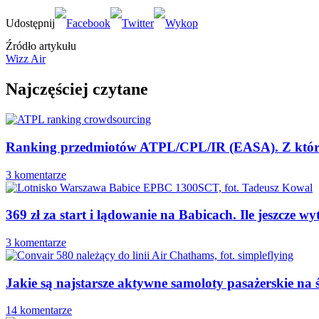
Źródło artykułu
Wizz Air
Najczęściej czytane
Ranking przedmiotów ATPL/CPL/IR (EASA). Z której b
3 komentarze
369 zł za start i lądowanie na Babicach. Ile jeszcze 
3 komentarze
Jakie są najstarsze aktywne samoloty pasażerskie na 
14 komentarze