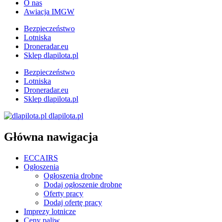
O nas
Awiacja IMGW
Bezpieczeństwo
Lotniska
Droneradar.eu
Sklep dlapilota.pl
Bezpieczeństwo
Lotniska
Droneradar.eu
Sklep dlapilota.pl
dlapilota.pl
Główna nawigacja
ECCAIRS
Ogłoszenia
Ogłoszenia drobne
Dodaj ogłoszenie drobne
Oferty pracy
Dodaj ofertę pracy
Imprezy lotnicze
Ceny paliw