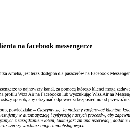
ienta na facebook messengerze
entka Amelia, jest teraz dostępna dla pasażerów na Facebook Messenger
engerze to najnowszy kanał, za pomocą którego klienci mogą zadawać p
 profilu Wizz Air na Facebooku lub wyszukując Wizz Air na Messenge
jprostszy sposób, aby otrzymać odpowiedzi bezpośrednio od przewoźnik
oup, powiedziała: –
Cieszymy się, że możemy zaoferować klientom kole
nwestujemy w automatyzację i cyfryzację naszych procesów, aby zapew
zanych z zarządzaniem lotem, takimi jak: zmiana rezerwacji, dodanie d
oraz szerszy wachlarz opcji samoobsługowych
.