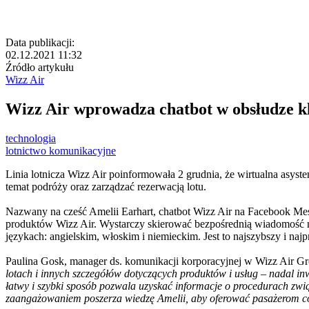
Data publikacji:
02.12.2021 11:32
Źródło artykułu
Wizz Air
Wizz Air wprowadza chatbot w obsłudze kl
technologia
lotnictwo komunikacyjne
Linia lotnicza Wizz Air poinformowała 2 grudnia, że wirtualna asyst
temat podróży oraz zarządzać rezerwacją lotu.
Nazwany na cześć Amelii Earhart, chatbot Wizz Air na Facebook Mess
produktów Wizz Air. Wystarczy skierować bezpośrednią wiadomość na
językach: angielskim, włoskim i niemieckim. Jest to najszybszy i na
Paulina Gosk, manager ds. komunikacji korporacyjnej w Wizz Air Gr
lotach i innych szczegółów dotyczących produktów i usług – nadal i
łatwy i szybki sposób pozwala uzyskać informacje o procedurach zwią
zaangażowaniem poszerza wiedzę Amelii, aby oferować pasażerom c