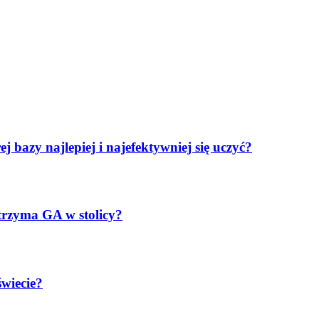
azy najlepiej i najefektywniej się uczyć?
wytrzyma GA w stolicy?
świecie?