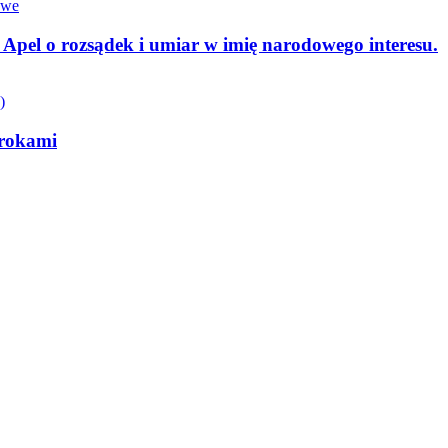
Apel o rozsądek i umiar w imię narodowego interesu.
krokami