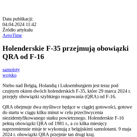
Data publikacji:
04.04.2024 11:42
Źródło artykułu
AeroTime
Holenderskie F-35 przejmują obowiązki
QRA od F-16
samoloty
wojsko
Niebo nad Belgią, Holandią i Luksemburgiem jest teraz pod
czujnym okiem dwóch holenderskich F-35, które 29 marca 2024 r.
przejęły obowiązki szybkiego reagowania (QRA) od F-16.
QRA obejmuje dwa myśliwce będące w ciągłej gotowości, gotowe
do startu w ciągu kilku minut w celu przechwycenia
niezidentyfikowanego statku powietrznego. Holenderskie F-16
pełnią obowiązki QRA od 1981 r., a co kilka miesięcy
naprzemiennie misje te wykonują z belgijskimi samolotami. 9 maja
2024 r. obowiązki QRA przejmie tan drugi kraj.