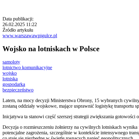
Data publikacji:
26.02.2025 11:22
Źródło artykułu
www.warszawawpigulce.pl
Wojsko na lotniskach w Polsce
samoloty
lotnictwo komunikacyjne
wojsko
lotniska
gospodarka
bezpieczeństwo
Latem, na mocy decyzji Ministerstwa Obrony, 15 wybranych cywilnych
zostaną oddziały wojskowe, mające usprawnić logistykę transportu s
Inicjatywa ta stanowi część szerszej strategii zwiększania gotowoś
Decyzja o rozmieszczeniu żołnierzy na cywilnych lotniskach wynika z
potencjalne zagrożenia, szczególnie w kontekście intensywnego tra
co staje się niezbędne w świetle rosnących napięć geopolitycznych.