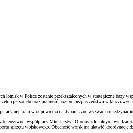
 lotnisk w Polsce zostanie przekształconych w strategiczne bazy wspa
przętu i personelu oraz podnieść poziom bezpieczeństwa w kluczowych 
ci operacyjnej kraju w odpowiedzi na dynamiczne wyzwania międzynaro
 intensywnej współpracy Ministerstwa Obrony z lokalnymi władzami. Je
nsportu sprzętu wojskowego. Obecność wojsk ma ułatwić koordynację d