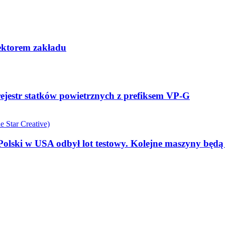
rektorem zakładu
ejestr statków powietrznych z prefiksem VP-G
olski w USA odbył lot testowy. Kolejne maszyny będ