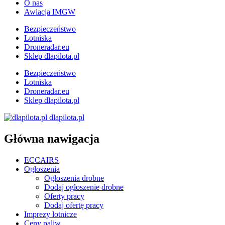
O nas
Awiacja IMGW
Bezpieczeństwo
Lotniska
Droneradar.eu
Sklep dlapilota.pl
Bezpieczeństwo
Lotniska
Droneradar.eu
Sklep dlapilota.pl
dlapilota.pl
Główna nawigacja
ECCAIRS
Ogłoszenia
Ogłoszenia drobne
Dodaj ogłoszenie drobne
Oferty pracy
Dodaj ofertę pracy
Imprezy lotnicze
Ceny paliw