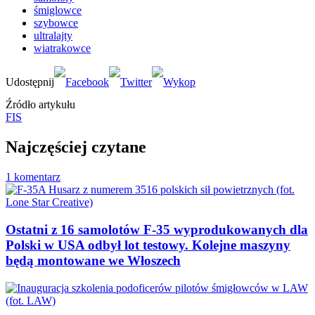
śmiglowce
szybowce
ultralajty
wiatrakowce
Źródło artykułu
FIS
Najczęściej czytane
1 komentarz
Ostatni z 16 samolotów F-35 wyprodukowanych dla
Polski w USA odbył lot testowy. Kolejne maszyny
będą montowane we Włoszech