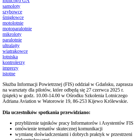
lotnictwo GA
samoloty
szybowce
śmigłowce
motolotnie
motoparalotnie
mikroloty
paralotnie
ultralajty
wiatrakowce
lotniska
kontrolerzy
imprezy
istotne
Służba Informacji Powietrznej (FIS) oddział w Gdańsku, zaprasza
na warsztaty dla pilotów, które odbędą się 27 czerwca 2025 r.
(piątek) w godz. 10.00-14.00 w Ośrodku Szkolenia Lotniczego
Adriana Aviation w Watorowie 19, 86-253 Kijewo Królewskie.
Dla uczestników spotkania przewidziano:
przybliżenie tajników pracy Informatorów i Asystentów FIS
omówienie tematów skutecznej komunikacji
wymianę doświadczeniami i dobrych praktyk w przestrzeni
niekontrolowanej