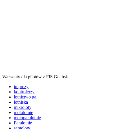
Warsztaty dla pilotów z FIS Gdańsk
imprezy
kontrolerzy
lotnictwo ga
lotniska
mikroloty
motolotnie
motoparalotnie
Paralotnie
samoloty