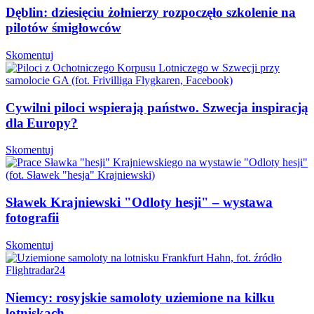
Dęblin: dziesięciu żołnierzy rozpoczęło szkolenie na
pilotów śmigłowców
Skomentuj
Cywilni piloci wspierają państwo. Szwecja inspiracją
dla Europy?
Skomentuj
Sławek Krajniewski "Odloty hesji" – wystawa
fotografii
Skomentuj
Niemcy: rosyjskie samoloty uziemione na kilku
lotniskach