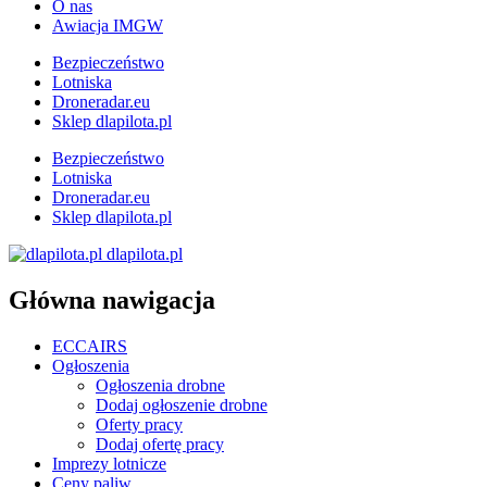
O nas
Awiacja IMGW
Bezpieczeństwo
Lotniska
Droneradar.eu
Sklep dlapilota.pl
Bezpieczeństwo
Lotniska
Droneradar.eu
Sklep dlapilota.pl
dlapilota.pl
Główna nawigacja
ECCAIRS
Ogłoszenia
Ogłoszenia drobne
Dodaj ogłoszenie drobne
Oferty pracy
Dodaj ofertę pracy
Imprezy lotnicze
Ceny paliw