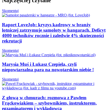
Najczęściej czytane
Skomentuj
Raport LoveJob: kryzys kadrowy w branży
lotniczej zatrzymuje samoloty w hangarach. Deficyt
4000 techników rocznie i zaledwie 4% skuteczności
rekrutacji
Skomentuj
Marysia Muś i Łukasz Czepiela, czyli
niepowtarzalna para na nowotarskim niebie !
Skomentuj
Z głową w chmurach: rozmowa z Pawłem
Frąckowiakiem – szybownikiem, instruktorem,
egzaminatorem i wykładowcą