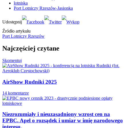
lotniska
Port Lotniczy Rzeszów-Jasionka
Źródło artykułu
Port Lotniczy Rzeszów
Najczęściej czytane
Skomentuj
AirShow Rudniki 2025
14 komentarze
Niezrozumiały i nieuzasadniony wzrost cen na
EPBC. Apel o rozsądek i umiar w imię narodowego
interesu.