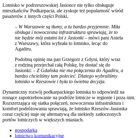
Lotnisko w podrzeszowskiej Jasionce nie tylko obsługuje
mieszkańców Podkarpacia, ale zyskuje też popularność wśród
pasażerów z innych części Polski.
–
W Warszawie są tłumy, a tu bardzo przyjemnie. Miła
obsługa i nowoczesna infrastruktura sprawiają, że to
nie będzie mój ostatni lot z Jasionki
– mówi pani Aniela
z Warszawy, która wybrała to lotnisko, lecąc do
Agadiru.
Podobną opinię ma pan Grzegorz z Gdyni, który wraz
z rodziną przejechał całą Polskę, by dostać się do
Jasionki: –
Z Gdańska nie ma połączenia do Agadiru, a
bardzo chcieliśmy tam polecieć. Dlatego wybraliśmy
lotnisko w Rzeszowie i była to świetna decyzja.
Dynamiczny rozwój podkarpackiego lotniska to odpowiedź na
rosnące zapotrzebowanie na podróże lotnicze w regionie i poza nim.
Rozszerzająca się siatka połączeń, nowoczesna infrastruktura i
komfort podróżowania sprawiają, że lotnisko Rzeszów-Jasionka
coraz częściej staje się alternatywą dla niekiedy zatłoczonych
portów lotniczych w większych miastach.
gospodarka
lotnictwo komunikacyjne