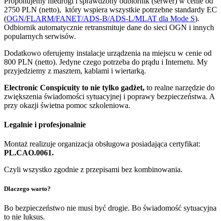
Proponujemy niedrogi i sprawdzony odbiornik (serwer) w cenie od
2750 PLN (netto), który wspiera wszystkie potrzebne standardy EC
(
OGN/FLARM/FANET/ADS-B/ADS-L/MLAT dla Mode S
).
Odbiornik automatycznie retransmituje dane do sieci OGN i innych
popularnych serwisów.
Dodatkowo oferujemy instalacje urządzenia na miejscu w cenie od
800 PLN (netto). Jedyne czego potrzeba do prądu i Internetu. My
przyjedziemy z masztem, kablami i wiertarką.
Electronic Conspicuity to nie tylko gadżet,
to realne narzędzie do
zwiększenia świadomości sytuacyjnej i poprawy bezpieczeństwa. A
przy okazji świetna pomoc szkoleniowa.
Legalnie i profesjonalnie
Montaż realizuje organizacja obsługowa posiadająca certyfikat:
PL.CAO.0061.
Czyli wszystko zgodnie z przepisami bez kombinowania.
Dlaczego warto?
Bo bezpieczeństwo nie musi być drogie. Bo świadomość sytuacyjna
to nie luksus.