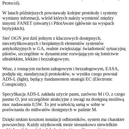
Protocol).
W latach późniejszych powstawały kolejne protokoły i systemy
wymiany informacji, wśród których należy wymienić między
innymi: FANET (otwarty) i PilotAware (głównie na wyspach
brytyjskich).
Sieć OGN jest dziś jednym z kluczowych dostępnych,
niecertyfikowanych i bezpłatnych elementów systemów
antykolizyjnych w GA, realnie zwiększając świadomość sytuacyjną
pilotów, szczególnie w dynamicznie rozwijającym się lotnictwie
ultralekkim, lekkim i bezzałogowym.
Wraz, z rosnącym ruchem załogowym i bezzałogowym, EASA,
podjęła się, standaryzacji protokołów, w wyniku czego powstał
ADS-L (light), będący fundamentem strategii EC (Electronic
Conspicuity).
Specyfikacja ADS-L zakłada użycie pasm, zarówno M i O, z czego
pasmo O, jest szczególnie atrakcyjne z uwagi na dostępną możliwą
moc nadawania 0,5W. To jest wartością samą w sobie w
porównaniu do miliwatów dostępnych w paśmie M.
Dzięki niskim kosztom instalacji odbiorników, system ma charakter
powszechny. Każdy użytkownik może stosunkowo niewielkim