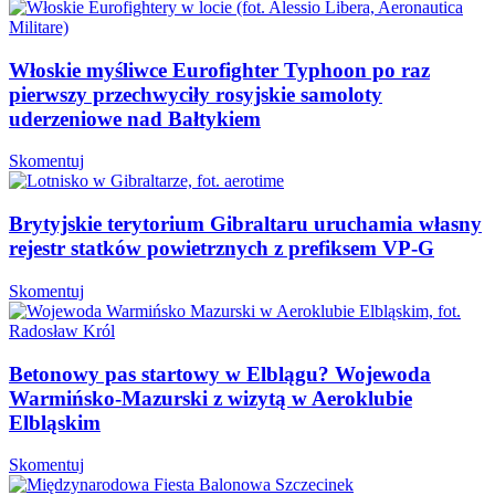
Włoskie myśliwce Eurofighter Typhoon po raz
pierwszy przechwyciły rosyjskie samoloty
uderzeniowe nad Bałtykiem
Skomentuj
Brytyjskie terytorium Gibraltaru uruchamia własny
rejestr statków powietrznych z prefiksem VP-G
Skomentuj
Betonowy pas startowy w Elblągu? Wojewoda
Warmińsko-Mazurski z wizytą w Aeroklubie
Elbląskim
Skomentuj