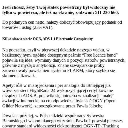
Jeśli chcesz, żeby Twój statek powietrzny był widoczny nie
tylko w powietrzu, ale też na ekranie, zadzwoń: 511 230 660.
Do podanych cen netto, należy doliczyć obowiązujący podatek od
towarów i usług (23%VAT).
Kilka słów o siecie OGN, ADS-L i Electronic Conspicuity
Na początku, czyli w pierwszej dekadzie naszego wieku, w
bezlicencyjnym, ogólnie dostępnym paśmie “Free licence band”
pojawiła się idea, wymiany danych o pozycji statków powietrznych,
głównie z myślą o antykolizji. Znane szwajcarskie próby
zaowocowały powstaniem systemu FLARM, który szybko się
skomercjalizował.
Apetyt rósł w miarę jedzenia i per analogia do istniejącej już
wówczas sieci FlightRadar24 wykorzystującej certyfikowane
urządzenia ADS-B, pojawiła się potrzeba wizualizacji “małej”
awiacji w internecie, na co odpowiedzią była sieć OGN (Open
Glider Network), zapoczątkowana przez Pawła Jałochę.
Dwa lata później, w Polsce dzięki współpracy Sylwestra
Barańskiego i wspomnianego wcześniej Pawła J. powstał pierwszy
otwarty standard widoczności elektronicznej OGN-TP (Tracking