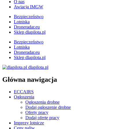
O nas
Awiacja IMGW
Bezpieczeństwo
Lotniska
Droneradar.eu
Sklep dlapilota.pl
Bezpieczeństwo
Lotniska
Droneradar.eu
Sklep dlapilota.pl
dlapilota.pl
Główna nawigacja
ECCAIRS
Ogłoszenia
Ogłoszenia drobne
Dodaj ogłoszenie drobne
Oferty pracy
Dodaj ofertę pracy
Imprezy lotnicze
Ceny paliw