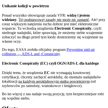
Unikanie kolizji w powietrzu
Ponad wszystko obowiązuje zasada VFR:
widzę i jestem
widziany
.
Tej podstawowej zasady nie może nic zastąpić
. Ale! przy
coraz większym natężeniu ruchu dobrze jest mieć elektroniczne
wsparcie. Tu wchodzą urządzenia
Electronic Conspicuity
, czyli:
niedrogie nadajniki, które sprawiają, że możemy siebie wzajemnie
zobaczyć na długo przed tym kiedy dostrzeżemy się wzajemnie na
własne oczy.
Do tego, EASA zrobiła oficjalny program
Preventing mid-air
collisions — ADS-L and ¡Conspicuity
.
Electronic Conspicuity (EC) czyli OGN/ADS-L dla każdego
Dzięki temu, że urządzenia
EC
nie wymagają kosztownej
certyfikacji, chcemy zachęcić aerokluby, do montażu nadajników
lokalizacji
na każdym aeroklubowym statku powietrznym
(od
szybowców po samoloty, wiatrakowce i śmigłowce).
Bo im więcej z nas nadaje swoją pozycję, tym bezpieczniejsze robi
się wspólne niebo.