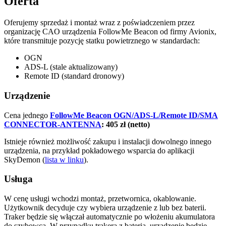
Oferta
Oferujemy sprzedaż i montaż wraz z poświadczeniem przez
organizację CAO urządzenia FollowMe Beacon od firmy Avionix,
które transmituje pozycję statku powietrznego w standardach:
OGN
ADS-L (stale aktualizowany)
Remote ID (standard dronowy)
Urządzenie
Cena jednego
FollowMe Beacon OGN/ADS-L/Remote ID/SMA
CONNECTOR-ANTENNA
: 405 zł (netto)
Istnieje również możliwość zakupu i instalacji dowolnego innego
urządzenia, na przykład pokładowego wsparcia do aplikacji
SkyDemon (
lista w linku
).
Usługa
W cenę usługi wchodzi montaż, przetwornica, okablowanie.
Użytkownik decyduje czy wybiera urządzenie z lub bez baterii.
Traker będzie się włączał automatycznie po włożeniu akumulatora
do szybowca. W przypadku trakera z baterią, urządzenie będzie