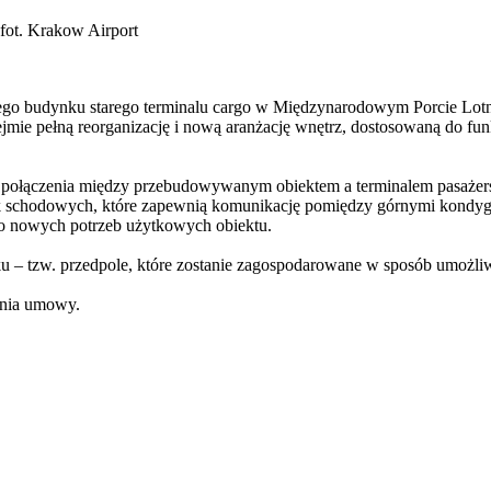
fot. Krakow Airport
go budynku starego terminalu cargo w Międzynarodowym Porcie Lotni
obejmie pełną reorganizację i nową aranżację wnętrz, dostosowaną do 
połączenia między przebudowywanym obiektem a terminalem pasażersk
schodowych, które zapewnią komunikację pomiędzy górnymi kondygna
 do nowych potrzeb użytkowych obiektu.
ku – tzw. przedpole, które zostanie zagospodarowane w sposób umożli
sania umowy.