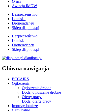
O nas
Awiacja IMGW
Bezpieczeństwo
Lotniska
Droneradar.eu
Sklep dlapilota.pl
Bezpieczeństwo
Lotniska
Droneradar.eu
Sklep dlapilota.pl
dlapilota.pl
Główna nawigacja
ECCAIRS
Ogłoszenia
Ogłoszenia drobne
Dodaj ogłoszenie drobne
Oferty pracy
Dodaj ofertę pracy
Imprezy lotnicze
Ceny paliw