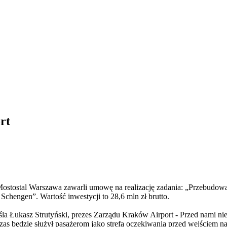
rt
stostal Warszawa zawarli umowę na realizację zadania: „Przebudowa i
hengen”. Wartość inwestycji to 28,6 mln zł brutto.
 Łukasz Strutyński, prezes Zarządu Kraków Airport - Przed nami niezwy
czas będzie służył pasażerom jako strefa oczekiwania przed wejściem