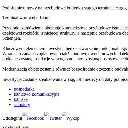
Podpisanie umowy na przebudowę budynku starego terminala cargo, 
Terminal w nowej odsłonie
Przedmiot zamówienia obejmuje kompleksową przebudowę istniejące
częściowej rozbiórki istniejącej struktury, a następnie przebudowa 
Schengen.
Kluczowym elementem inwestycji będzie stworzenie funkcjonalnego 
W ramach zadania zaplanowano także budowę dwóch nowych klatek 
poddane zostaną instalacje wewnętrzne, które zostaną dostosowane
Modernizacją objęte zostanie również bezpośrednie otoczenie budyn
Inwestycja zostanie zrealizowana w ciągu 9 miesięcy od daty podpi
gospodarka
lotnictwo komunikacyjne
lotniska
samoloty
Źródło artykułu