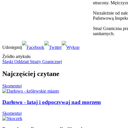
utracony. Mężczyzn
Niezależnie od nał
Państwową Inspekcj
Straż Graniczna pr
sanitarnych.
Źródło artykułu
Śląski Oddział Straży Granicznej
Najczęściej czytane
Skomentuj
Darłowo - lataj i odpoczywaj nad morzem
Skomentuj