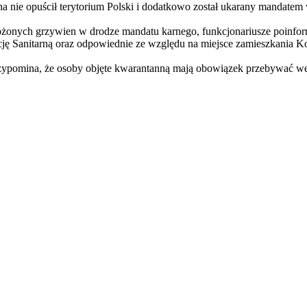
a nie opuścił terytorium Polski i dodatkowo został ukarany mandatem
ożonych grzywien w drodze mandatu karnego, funkcjonariusze poinfor
ę Sanitarną oraz odpowiednie ze względu na miejsce zamieszkania Ko
zypomina, że osoby objęte kwarantanną mają obowiązek przebywać we 