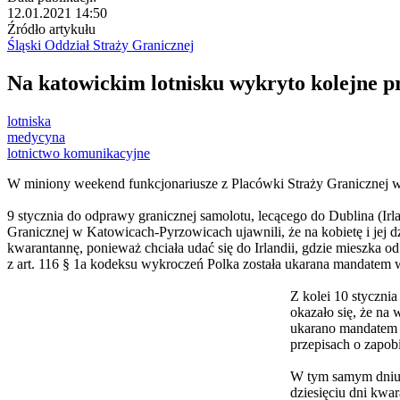
12.01.2021 14:50
Źródło artykułu
Śląski Oddział Straży Granicznej
Na katowickim lotnisku wykryto kolejne 
lotniska
medycyna
lotnictwo komunikacyjne
W miniony weekend funkcjonariusze z Placówki Straży Granicznej w
9 stycznia do odprawy granicznej samolotu, lecącego do Dublina (Irl
Granicznej w Katowicach-Pyrzowicach ujawnili, że na kobietę i jej d
kwarantannę, ponieważ chciała udać się do Irlandii, gdzie mieszka o
z art. 116 § 1a kodeksu wykroczeń Polka została ukarana mandatem 
Z kolei 10 stycznia
okazało się, że na
ukarano mandatem 
przepisach o zapob
W tym samym dniu do
dziesięciu dni kwar