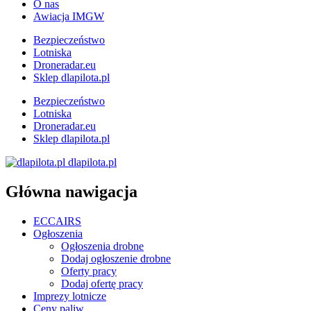
O nas
Awiacja IMGW
Bezpieczeństwo
Lotniska
Droneradar.eu
Sklep dlapilota.pl
Bezpieczeństwo
Lotniska
Droneradar.eu
Sklep dlapilota.pl
dlapilota.pl
Główna nawigacja
ECCAIRS
Ogłoszenia
Ogłoszenia drobne
Dodaj ogłoszenie drobne
Oferty pracy
Dodaj ofertę pracy
Imprezy lotnicze
Ceny paliw