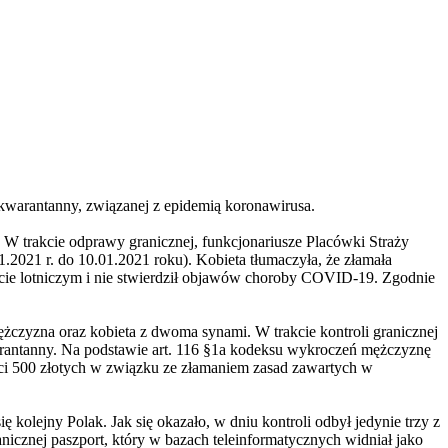
kwarantanny, związanej z epidemią koronawirusa
.
. W trakcie odprawy granicznej, funkcjonariusze Placówki Straży
.2021 r. do 10.01.2021 roku). Kobieta tłumaczyła, że złamała
 porcie lotniczym i nie stwierdził objawów choroby COVID-19. Zgodnie
 mężczyzna oraz kobieta z dwoma synami. W trakcie kontroli granicznej
warantanny. Na podstawie art. 116 §1a kodeksu wykroczeń mężczyznę
i 500 złotych w związku ze złamaniem zasad zawartych w
 kolejny Polak. Jak się okazało, w dniu kontroli odbył jedynie trzy z
anicznej paszport, który w bazach teleinformatycznych widniał jako