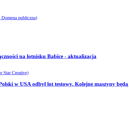
ności na lotnisku Babice - aktualizacja
olski w USA odbył lot testowy. Kolejne maszyny będ