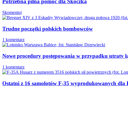
Potrzebna pilna pomoc dla Skoczka
Skomentuj
Trudne początki polskich bombowców
1 komentarz
Nowe procedury postępowania w przypadku utraty łącz
1 komentarz
Ostatni z 16 samolotów F-35 wyprodukowanych dla P