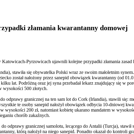
przypadki złamania kwarantanny domowej
 Katowicach-Pyrzowicach ujawnili kolejne przypadki złamania zasad 
andia), stawiła się obywatelka Polski wraz ze swoim małoletnim synem
ziecko został nałożony przez sanepid obowiązek kwarantanny (od 01.01
d kilku lat. Podróżną oraz jej syna przebadał lekarz znajdujący się w
w wysokości 500 złotych.
 do odprawy granicznej na ten sam lot do Cork (Irlandia), stawili się:
 wszystkie te osoby sanepid nałożył obowiązek odbycia 10-dniowej k
w wysokości 200 zł, natomiast kobietę ukarano mandatem w wysokośc
ieganiu chorób zakaźnych.
 odprawy granicznej samolotu, lecącego do Antalii (Turcja), stawił się
antanny, którą nałożył na niego sanepid. Ponadto okazał do kontroli gr