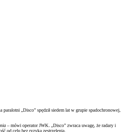
a paralotni „Disco” spędził siedem lat w grupie spadochronowej,
ania
– mówi operator JWK. „Disco” zwraca uwagę, że radary i
ć od celu bez ryzyka zestrzelenia.