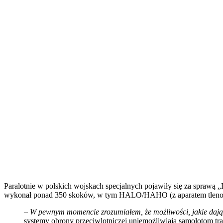
Paralotnie w polskich wojskach specjalnych pojawiły się za sprawą „
wykonał ponad 350 skoków, w tym HALO/HAHO (z aparatem tleno
–
W pewnym momencie zrozumiałem, że możliwości, jakie dają t
systemy obrony przeciwlotniczej uniemożliwiają samolotom tra