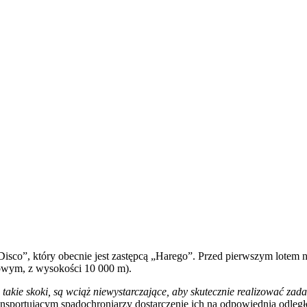
Disco”, który obecnie jest zastępcą „Harego”. Przed pierwszym lotem n
wym, z wysokości 10 000 m).
akie skoki, są wciąż niewystarczające, aby skutecznie realizować zad
nsportującym spadochroniarzy dostarczenie ich na odpowiednią odległoś