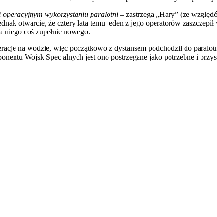
 operacyjnym wykorzystaniu paralotni
– zastrzega „Hary” (ze względ
ednak otwarcie, że cztery lata temu jeden z jego operatorów zaszczep
a niego coś zupełnie nowego.
eracje na wodzie, więc początkowo z dystansem podchodził do paralotn
entu Wojsk Specjalnych jest ono postrzegane jako potrzebne i przys