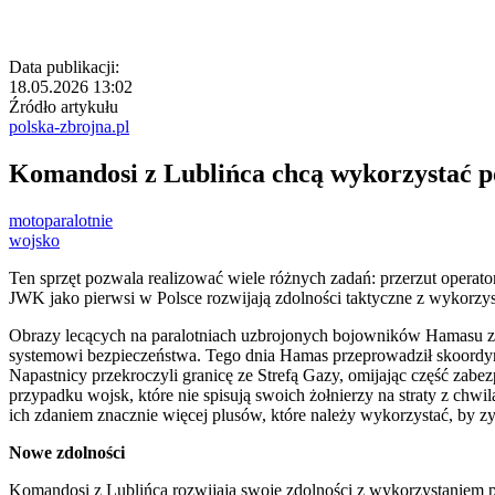
Data publikacji:
18.05.2026 13:02
Źródło artykułu
polska-zbrojna.pl
Komandosi z Lublińca chcą wykorzystać pot
motoparalotnie
wojsko
Ten sprzęt pozwala realizować wiele różnych zadań: przerzut operator
JWK jako pierwsi w Polsce rozwijają zdolności taktyczne z wykorzy
Obrazy lecących na paralotniach uzbrojonych bojowników Hamasu z 7
systemowi bezpieczeństwa. Tego dnia Hamas przeprowadził skoordyno
Napastnicy przekroczyli granicę ze Strefą Gazy, omijając część zab
przypadku wojsk, które nie spisują swoich żołnierzy na straty z ch
ich zdaniem znacznie więcej plusów, które należy wykorzystać, by 
Nowe zdolności
Komandosi z Lublińca rozwijają swoje zdolności z wykorzystaniem para