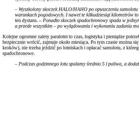
–
Wyszkolony skoczek HALO/HAHO po opuszczeniu samolotu może
warunkach pogodowych. I nawet te kilkadziesiąt kilometrów to
ten dystans. –
Ponadto skoczek spadochronowy spada w jednym ki
a przede wszystkim – po wylądowaniu i wykonaniu zadania mo
Kolejne ogromne zalety paralotni to czas, logistyka i pieniądze potr
bezpiecznie wrócić, zajmuje około miesiąca. Po tym czasie można si
kroków), nie trzeba jeździć po lotniskach i opłacać samolotu, z któr
spadochronowe.
–
Podczas godzinnego lotu spalamy średnio 5 l paliwa, a dod