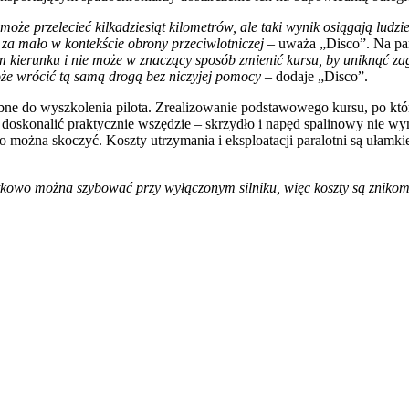
 przelecieć kilkadziesiąt kilometrów, ale taki wynik osiągają ludzi
 za mało w kontekście obrony przeciwlotniczej
– uważa „Disco”. Na par
erunku i nie może w znaczący sposób zmienić kursu, by uniknąć zagroż
że wrócić tą samą drogą bez niczyjej pomocy
– dodaje „Disco”.
zebne do wyszkolenia pilota. Zrealizowanie podstawowego kursu, po któ
ę doskonalić praktycznie wszędzie – skrzydło i napęd spalinowy nie w
ego można skoczyć. Koszty utrzymania i eksploatacji paralotni są ułam
atkowo można szybować przy wyłączonym silniku, więc koszty są zniko