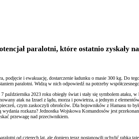
encjał paralotni, które ostatnio zyskały n
a, podjęcie i ewakuację, dostarczenie ładunku o masie 300 kg. Do tego
staniem paralotni. Widzą w nich odpowiedź na potrzeby współczesnego
 października 2023 roku obiegły świat i stały się symbolem ataku, w
wany atak na Izrael z lądu, morza i powietrza, a jednym z elementów
ezpieczeń, czym zaskoczyli obrońców. Dla bojowników z Hamasu to był
wilą wydania rozkazu? Jednostka Wojskowa Komandosów jest przekonana, 
zyskać przewagę nad przeciwnikiem.
lotni od czterech lat, ale dopiero teraz postanowili uchylić rąbka taj