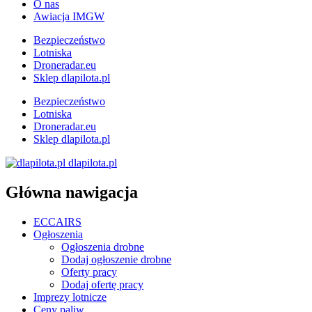
O nas
Awiacja IMGW
Bezpieczeństwo
Lotniska
Droneradar.eu
Sklep dlapilota.pl
Bezpieczeństwo
Lotniska
Droneradar.eu
Sklep dlapilota.pl
dlapilota.pl
Główna nawigacja
ECCAIRS
Ogłoszenia
Ogłoszenia drobne
Dodaj ogłoszenie drobne
Oferty pracy
Dodaj ofertę pracy
Imprezy lotnicze
Ceny paliw