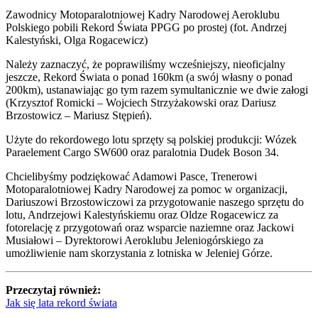
Zawodnicy Motoparalotniowej Kadry Narodowej Aeroklubu
Polskiego pobili Rekord Świata PPGG po prostej (fot. Andrzej
Kalestyński, Olga Rogacewicz)
Należy zaznaczyć, że poprawiliśmy wcześniejszy, nieoficjalny
jeszcze, Rekord Świata o ponad 160km (a swój własny o ponad
200km), ustanawiając go tym razem symultanicznie we dwie załogi
(Krzysztof Romicki – Wojciech Strzyżakowski oraz Dariusz
Brzostowicz – Mariusz Stępień).
Użyte do rekordowego lotu sprzęty są polskiej produkcji: Wózek
Paraelement Cargo SW600 oraz paralotnia Dudek Boson 34.
Chcielibyśmy podziękować Adamowi Pasce, Trenerowi
Motoparalotniowej Kadry Narodowej za pomoc w organizacji,
Dariuszowi Brzostowiczowi za przygotowanie naszego sprzętu do
lotu, Andrzejowi Kalestyńskiemu oraz Oldze Rogacewicz za
fotorelację z przygotowań oraz wsparcie naziemne oraz Jackowi
Musiałowi – Dyrektorowi Aeroklubu Jeleniogórskiego za
umożliwienie nam skorzystania z lotniska w Jeleniej Górze.
Przeczytaj również:
Jak się lata rekord świata