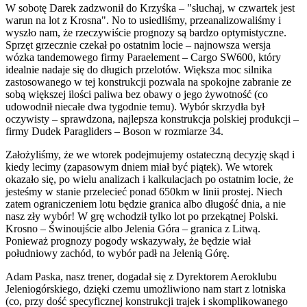
W sobotę Darek zadzwonił do Krzyśka – "słuchaj, w czwartek jest
warun na lot z Krosna". No to usiedliśmy, przeanalizowaliśmy i
wyszło nam, że rzeczywiście prognozy są bardzo optymistyczne.
Sprzęt grzecznie czekał po ostatnim locie – najnowsza wersja
wózka tandemowego firmy Paraelement – Cargo SW600, który
idealnie nadaje się do długich przelotów. Większa moc silnika
zastosowanego w tej konstrukcji pozwala na spokojne zabranie ze
sobą większej ilości paliwa bez obawy o jego żywotność (co
udowodnił niecałe dwa tygodnie temu). Wybór skrzydła był
oczywisty – sprawdzona, najlepsza konstrukcja polskiej produkcji –
firmy Dudek Paragliders – Boson w rozmiarze 34.
Założyliśmy, że we wtorek podejmujemy ostateczną decyzję skąd i
kiedy lecimy (zapasowym dniem miał być piątek). We wtorek
okazało się, po wielu analizach i kalkulacjach po ostatnim locie, że
jesteśmy w stanie przelecieć ponad 650km w linii prostej. Niech
zatem ograniczeniem lotu będzie granica albo długość dnia, a nie
nasz zły wybór! W grę wchodził tylko lot po przekątnej Polski.
Krosno – Świnoujście albo Jelenia Góra – granica z Litwą.
Ponieważ prognozy pogody wskazywały, że będzie wiał
południowy zachód, to wybór padł na Jelenią Górę.
Adam Paska, nasz trener, dogadał się z Dyrektorem Aeroklubu
Jeleniogórskiego, dzięki czemu umożliwiono nam start z lotniska
(co, przy dość specyficznej konstrukcji trajek i skomplikowanego