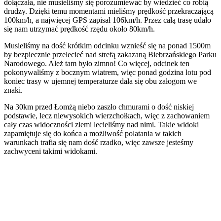
dołączała, nie musieliśmy się porozumiewać by wiedzieć co robią
drudzy. Dzięki temu momentami mieliśmy prędkość przekraczającą
100km/h, a najwięcej GPS zapisał 106km/h. Przez całą trasę udało
się nam utrzymać prędkość rzędu około 80km/h.
Musieliśmy na dość krótkim odcinku wznieść się na ponad 1500m
by bezpiecznie przelecieć nad strefą zakazaną Biebrzańskiego Parku
Narodowego. Ależ tam było zimno! Co więcej, odcinek ten
pokonywaliśmy z bocznym wiatrem, więc ponad godzina lotu pod
koniec trasy w ujemnej temperaturze dała się obu załogom we
znaki.
Na 30km przed Łomżą niebo zaszło chmurami o dość niskiej
podstawie, lecz niewysokich wierzchołkach, więc z zachowaniem
cały czas widoczności ziemi lecieliśmy nad nimi. Takie widoki
zapamiętuje się do końca a możliwość polatania w takich
warunkach trafia się nam dość rzadko, więc zawsze jesteśmy
zachwyceni takimi widokami.