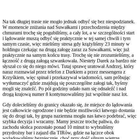
Na tak długiej trasie nie mogło jednak odbyć się bez niespodzianek.
W momencie zniżania nad Suwałkami i przechodzenia między
chmurami trochę się pogubiliśmy, a cały lot, a w szczególności start
i lądowanie muszą odbyć się praktycznie w tej samej chwili i tym
samym czasie, więc mieliśmy stresa gdy krążyliśmy 23 minuty w
holdingu czekając na drugą załogę zaraz za Suwałkami, więc już
praktycznie na samym końcu trasy. Trochę się nie zrozumieliśmy, a
łączność z drugą załogą szwankowała. Niestety Darek za bardzo nie
słyszał co się do niego mówi. Tutaj sprawę uratował Andrzej, który
naraz rozmawiał przez telefon z Darkiem a przez messengera z
Krzyśkiem, więc spinał i przekazywał wiadomości, sam próbując
wytłumaczyć gdzie znajdują się poszczególne załogi tak, byśmy
mogli się znaleźć. Po pół godziny udało nam się odnaleźć i nad
drogą krajową numer 8 kontynuowaliśmy już wspólnie nasz lot.
Gdy dolecieliśmy do granicy okazało się, że miejsce do lądowania
jest całkowicie ogrodzone i nie będzie możliwości łatwego dostania
się do drogi tak, by grupa naziemna mogła nas łatwo podebrać, więc
szybka decyzja i wracamy. Mamy jeszcze trochę paliwa, do
zachodu słońca pozostało ponad 10 minut to wybraliśmy
przydrożny bar i zajazd dla TIRów, gdzie na łączce obok
wylądowaliśmy bezpiecznie, choć przy dość silnym wietrze.