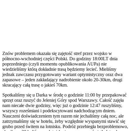
Znów problemem okazała się zajętość stref przez wojsko w
północno-wschodniej części Polski. Do godziny 18:00LT dnia
poprzedniego (czyli momentu opublikowania AUPa) nie
wiedzieliśmy którą dokładnie trasą będziemy lecieć. Mieliśmy
jednak zawczasu przygotowany wariant optymistyczny oraz dwa
zapasowe – jeden zakładający nadrobienie około 20-30km, drugi
skracający całą trasę o jakieś 70km.
Spotkaliśmy się u Darka w środę o godzinie 11:00 by przepakować
sprzęt oraz ruszyć do Jeleniej Góry spod Warszawy. Całość zajęła
nam niecałe dwie godziny, więc już o godzinie 12:47 ruszyliśmy,
wszyscy roześmiani i podekscytowani nadchodzącym dniem.
Nauczeni doświadczeniem tym razem nie jechaliśmy całą noc, ale
zatrzymaliśmy się w hotelu, żeby względnie wyspanymi stawić się
grubo przed świtem na lotnisku. Podróż przebiegła bezproblemowo,