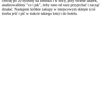
chwilę po 20 byliśmy na lotnisku i w nocy, przy świetle latarek,
analizowaliśmy "co i jak", żeby rano od razu przyjechać i zacząć
działać. Następnie krótkie zakupy w miejscowym sklepie (coś
trzeba jeść i pić w trakcie takiego lotu) i do hotelu.