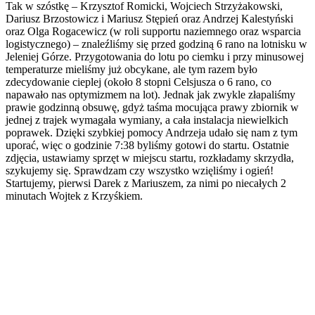
Tak w szóstkę – Krzysztof Romicki, Wojciech Strzyżakowski,
Dariusz Brzostowicz i Mariusz Stępień oraz Andrzej Kalestyński
oraz Olga Rogacewicz (w roli supportu naziemnego oraz wsparcia
logistycznego) – znaleźliśmy się przed godziną 6 rano na lotnisku w
Jeleniej Górze. Przygotowania do lotu po ciemku i przy minusowej
temperaturze mieliśmy już obcykane, ale tym razem było
zdecydowanie cieplej (około 8 stopni Celsjusza o 6 rano, co
napawało nas optymizmem na lot). Jednak jak zwykle złapaliśmy
prawie godzinną obsuwę, gdyż taśma mocująca prawy zbiornik w
jednej z trajek wymagała wymiany, a cała instalacja niewielkich
poprawek. Dzięki szybkiej pomocy Andrzeja udało się nam z tym
uporać, więc o godzinie 7:38 byliśmy gotowi do startu. Ostatnie
zdjęcia, ustawiamy sprzęt w miejscu startu, rozkładamy skrzydła,
szykujemy się. Sprawdzam czy wszystko wzięliśmy i ogień!
Startujemy, pierwsi Darek z Mariuszem, za nimi po niecałych 2
minutach Wojtek z Krzyśkiem.