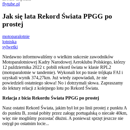
flytube.pl
Jak się lata Rekord Świata PPGG po
prostej
motoparalotnie
lotniska
sylwetki
Niedawno informowaliśmy o wielkim sukcesie zawodników
Motoparalotniowej Kadry Narodowej Aeroklubu Polskiego, którzy
12 października 2022 r. pobili rekord świata w klasie RPL2
(motoparalotnie w tandemie). Wykonali lot po trasie trójkąta FAI i
uzyskali wynik 374,27km. Już wtedy zapowiadali, że nie
powiedzieli ostatniego słowa! No i dotrzymali słowa. Zapraszamy
do lektury relacji z kolejnego lotu po Rekord Świata.
Relacja z bicia Rekordu Świata PPGG po prostej
Nasz ostatni Rekord Świata, jakim był lot po linii prostej z punktu A
do punktu B, został pobity przez załogę portugalską o niecałe 40km,
więc nie mogliśmy pozostać dłużni. A ponieważ sprzęt jeszcze nie
ostygł po ostatnim locie...