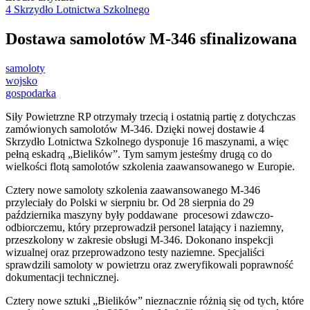
4 Skrzydło Lotnictwa Szkolnego
Dostawa samolotów M-346 sfinalizowana
samoloty
wojsko
gospodarka
Siły Powietrzne RP otrzymały trzecią i ostatnią partię z dotychczas
zamówionych samolotów M-346. Dzięki nowej dostawie 4
Skrzydło Lotnictwa Szkolnego dysponuje 16 maszynami, a więc
pełną eskadrą „Bielików”. Tym samym jesteśmy drugą co do
wielkości flotą samolotów szkolenia zaawansowanego w Europie.
Cztery nowe samoloty szkolenia zaawansowanego M-346
przyleciały do Polski w sierpniu br. Od 28 sierpnia do 29
października maszyny były poddawane procesowi zdawczo-
odbiorczemu, który przeprowadził personel latający i naziemny,
przeszkolony w zakresie obsługi M-346. Dokonano inspekcji
wizualnej oraz przeprowadzono testy naziemne. Specjaliści
sprawdzili samoloty w powietrzu oraz zweryfikowali poprawność
dokumentacji technicznej.
Cztery nowe sztuki „Bielików” nieznacznie różnią się od tych, które