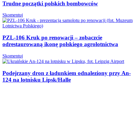
Trudne początki polskich bombowców
Skomentuj
PZL-106 Kruk po renowacji – zobaczcie
odrestaurowaną ikonę polskiego agrolotnictwa
Skomentuj
Podejrzany dron z ładunkiem odnaleziony przy An-
124 na lotnisku Lipsk/Halle