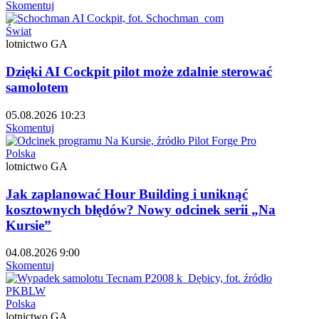
Skomentuj
Świat
lotnictwo GA
Dzięki AI Cockpit pilot może zdalnie sterować
samolotem
05.08.2026 10:23
Skomentuj
Polska
lotnictwo GA
Jak zaplanować Hour Building i uniknąć
kosztownych błędów? Nowy odcinek serii „Na
Kursie”
04.08.2026 9:00
Skomentuj
Polska
lotnictwo GA