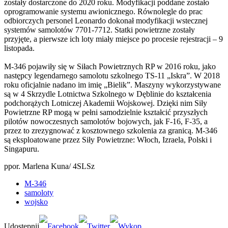
zostały dostarczone do 2020 roku. Modyfikacji poddane zostało
oprogramowanie systemu awionicznego. Równolegle do prac
odbiorczych personel Leonardo dokonał modyfikacji wstecznej
systemów samolotów 7701-7712. Statki powietrzne zostały
przyjęte, a pierwsze ich loty miały miejsce po procesie rejestracji – 9
listopada.
M-346 pojawiły się w Siłach Powietrznych RP w 2016 roku, jako
następcy legendarnego samolotu szkolnego TS-11 „Iskra”. W 2018
roku oficjalnie nadano im imię „Bielik”. Maszyny wykorzystywane
są w 4 Skrzydle Lotnictwa Szkolnego w Dęblinie do kształcenia
podchorążych Lotniczej Akademii Wojskowej. Dzięki nim Siły
Powietrzne RP mogą w pełni samodzielnie kształcić przyszłych
pilotów nowoczesnych samolotów bojowych, jak F-16, F-35, a
przez to zrezygnować z kosztownego szkolenia za granicą. M-346
są eksploatowane przez Siły Powietrzne: Włoch, Izraela, Polski i
Singapuru.
ppor. Marlena Kuna/ 4SLSz
M-346
samoloty
wojsko