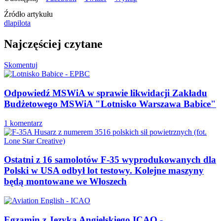
Źródło artykułu
dlapilota
Najczęściej czytane
Skomentuj
Odpowiedź MSWiA w sprawie likwidacji Zakładu
Budżetowego MSWiA "Lotnisko Warszawa Babice"
1 komentarz
Ostatni z 16 samolotów F-35 wyprodukowanych dla
Polski w USA odbył lot testowy. Kolejne maszyny
będą montowane we Włoszech
Egzamin z Języka Angielskiego ICAO -