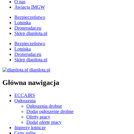
O nas
Awiacja IMGW
Bezpieczeństwo
Lotniska
Droneradar.eu
Sklep dlapilota.pl
Bezpieczeństwo
Lotniska
Droneradar.eu
Sklep dlapilota.pl
dlapilota.pl
Główna nawigacja
ECCAIRS
Ogłoszenia
Ogłoszenia drobne
Dodaj ogłoszenie drobne
Oferty pracy
Dodaj ofertę pracy
Imprezy lotnicze
Ceny paliw