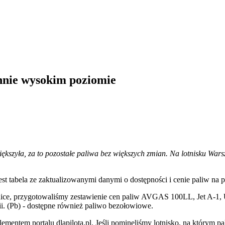
nnie wysokim poziomie
zwiększyła, za to pozostałe paliwa bez większych zmian. Na lotnisku W
st tabela ze zaktualizowanymi danymi o dostępności i cenie paliw na p
ice, przygotowaliśmy zestawienie cen paliw AVGAS 100LL, Jet A-1, 
. (Pb) - dostępne również paliwo bezołowiowe.
lementem portalu dlapilota.pl. Jeśli pominęliśmy lotnisko, na którym 