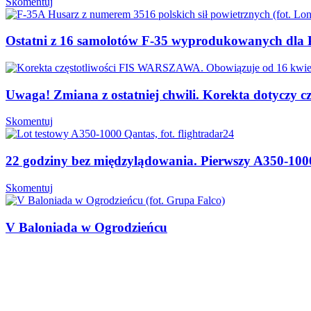
Skomentuj
Ostatni z 16 samolotów F-35 wyprodukowanych dla P
Uwaga! Zmiana z ostatniej chwili. Korekta dotyczy
Skomentuj
22 godziny bez międzylądowania. Pierwszy A350-1
Skomentuj
V Baloniada w Ogrodzieńcu