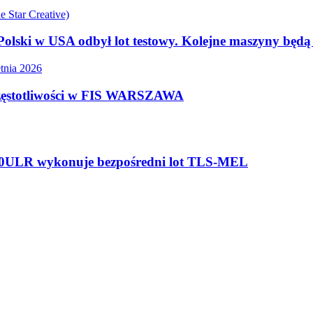
olski w USA odbył lot testowy. Kolejne maszyny będ
 częstotliwości w FIS WARSZAWA
000ULR wykonuje bezpośredni lot TLS-MEL