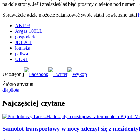
na dole strony. Jeśli znalazłeś/-aś błąd prosimy o telefon pod numer 
Sprawdźcie gdzie możecie zatankować swoje statki powietrzne tutaj
AKI 93
Avgas 100LL
gospodarka
JET A-1
lotniska
paliwa
UL 91
Źródło artykułu
dlapilota
Najczęściej czytane
Samolot transportowy w nocy zderzył się z niezident