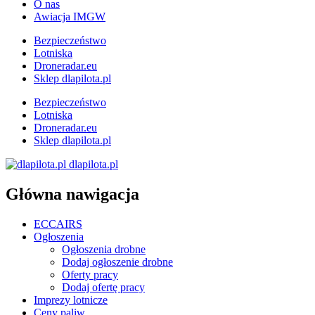
O nas
Awiacja IMGW
Bezpieczeństwo
Lotniska
Droneradar.eu
Sklep dlapilota.pl
Bezpieczeństwo
Lotniska
Droneradar.eu
Sklep dlapilota.pl
dlapilota.pl
Główna nawigacja
ECCAIRS
Ogłoszenia
Ogłoszenia drobne
Dodaj ogłoszenie drobne
Oferty pracy
Dodaj ofertę pracy
Imprezy lotnicze
Ceny paliw