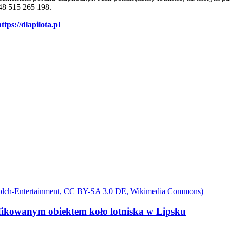
+48 515 265 198.
https://dlapilota.pl
yfikowanym obiektem koło lotniska w Lipsku