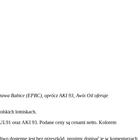
arszawa Babice (EPBC), oprócz AKI 93, Awix Oil oferuje
olskich lotniskach.
UL91 oraz AKI 93. Podane ceny są cenami netto. Kolorem
paliwo dostępne jest bez przeszkód, prosimy dopisać je w komentarzach