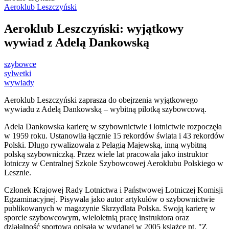
Aeroklub Leszczyński
Aeroklub Leszczyński: wyjątkowy
wywiad z Adelą Dankowską
szybowce
sylwetki
wywiady
Aeroklub Leszczyński zaprasza do obejrzenia wyjątkowego
wywiadu z Adelą Dankowską – wybitną pilotką szybowcową.
Adela Dankowska karierę w szybownictwie i lotnictwie rozpoczęła
w 1959 roku. Ustanowiła łącznie 15 rekordów świata i 43 rekordów
Polski. Długo rywalizowała z Pelagią Majewską, inną wybitną
polską szybowniczką. Przez wiele lat pracowała jako instruktor
lotniczy w Centralnej Szkole Szybowcowej Aeroklubu Polskiego w
Lesznie.
Członek Krajowej Rady Lotnictwa i Państwowej Lotniczej Komisji
Egzaminacyjnej. Pisywała jako autor artykułów o szybownictwie
publikowanych w magazynie Skrzydlata Polska. Swoją karierę w
sporcie szybowcowym, wieloletnią pracę instruktora oraz
działalność sportową opisała w wydanej w 2005 książce pt. "Z