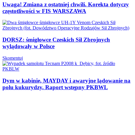
Uwaga! Zmiana z ostatniej chwili. Korekta dotyczy
częstotliwości w FIS WARSZAWA
DORSZ: śmigłowce Czeskich Sił Zbrojnych
wylądowały w Polsce
Skomentuj
Dym w kabinie, MAYDAY i awaryjne lądowanie na
polu kukurydzy. Raport wstępny PKBWL