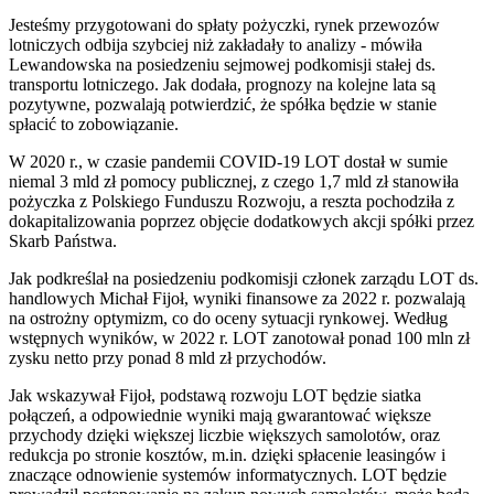
Jesteśmy przygotowani do spłaty pożyczki, rynek przewozów
lotniczych odbija szybciej niż zakładały to analizy - mówiła
Lewandowska na posiedzeniu sejmowej podkomisji stałej ds.
transportu lotniczego. Jak dodała, prognozy na kolejne lata są
pozytywne, pozwalają potwierdzić, że spółka będzie w stanie
spłacić to zobowiązanie.
W 2020 r., w czasie pandemii COVID-19 LOT dostał w sumie
niemal 3 mld zł pomocy publicznej, z czego 1,7 mld zł stanowiła
pożyczka z Polskiego Funduszu Rozwoju, a reszta pochodziła z
dokapitalizowania poprzez objęcie dodatkowych akcji spółki przez
Skarb Państwa.
Jak podkreślał na posiedzeniu podkomisji członek zarządu LOT ds.
handlowych Michał Fijoł, wyniki finansowe za 2022 r. pozwalają
na ostrożny optymizm, co do oceny sytuacji rynkowej. Według
wstępnych wyników, w 2022 r. LOT zanotował ponad 100 mln zł
zysku netto przy ponad 8 mld zł przychodów.
Jak wskazywał Fijoł, podstawą rozwoju LOT będzie siatka
połączeń, a odpowiednie wyniki mają gwarantować większe
przychody dzięki większej liczbie większych samolotów, oraz
redukcja po stronie kosztów, m.in. dzięki spłacenie leasingów i
znaczące odnowienie systemów informatycznych. LOT będzie