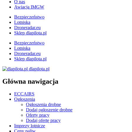
O nas
Awiacja IMGW
Bezpieczeństwo
Lotniska
Droneradar.eu
Sklep dlapilota.pl
Bezpieczeństwo
Lotniska
Droneradar.eu
Sklep dlapilota.pl
dlapilota.pl
Główna nawigacja
ECCAIRS
Ogłoszenia
Ogłoszenia drobne
Dodaj ogłoszenie drobne
Oferty pracy
Dodaj ofertę pracy
Imprezy lotnicze
Ceny paliw