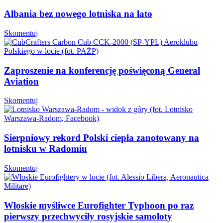
Albania bez nowego lotniska na lato
Skomentuj
Zaproszenie na konferencję poświęconą General
Aviation
Skomentuj
Sierpniowy rekord Polski ciepła zanotowany na
lotnisku w Radomiu
Skomentuj
Włoskie myśliwce Eurofighter Typhoon po raz
pierwszy przechwyciły rosyjskie samoloty