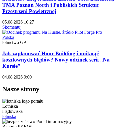
TMA Poznań North i Pobliskich Struktur
Przestrzeni Powietrznej
05.08.2026 10:27
Skomentuj
Polska
lotnictwo GA
Jak zaplanować Hour Building i uniknąć
kosztownych błędów? Nowy odcinek serii „Na
Kursie”
04.08.2026 9:00
Nasze strony
Lotniska
i lądowiska
lotniska
Raporty PKBWL