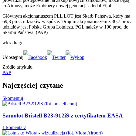
prowadził postępowanie na zakup nowych samolotów, może będą
to Airbusy, może Embraery nowej generacji - dodał Fijoł.
Głównym akcjonariuszem PLL LOT jest Skarb Państwa, który ma
69,3 proc. udziałów w spółce. Drugim akcjonariuszem z 30,7 proc.
udziałów jest Polska Grupa Lotnicza. PGL należy w 100 proc. do
Skarbu Państwa. (PAP)
wkr/ drag/
Źródło artykułu
PAP
Najczęściej czytane
Skomentuj
Samolot Bristell B23-912iS z certyfikatem EASA
1 komentarz