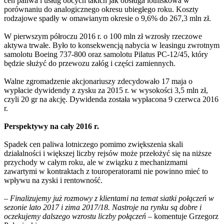
cen paliwa i usług obcych takich jak obsługa lotniskowa w
porównaniu do analogicznego okresu ubiegłego roku. Koszty
rodzajowe spadły w omawianym okresie o 9,6% do 267,3 mln zł.
W pierwszym półroczu 2016 r. o 100 mln zł wzrosły rzeczowe
aktywa trwałe. Było to konsekwencją nabycia w leasingu zwrotnym
samolotu Boeing 737-800 oraz samolotu Pilatus PC-12/45, który
będzie służyć do przewozu załóg i części zamiennych.
Walne zgromadzenie akcjonariuszy zdecydowało 17 maja o
wypłacie dywidendy z zysku za 2015 r. w wysokości 3,5 mln zł,
czyli 20 gr na akcję. Dywidenda została wypłacona 9 czerwca 2016
r.
Perspektywy na cały 2016 r.
Spadek cen paliwa lotniczego pomimo zwiększenia skali
działalności i większej liczby rejsów może przełożyć się na niższe
przychody w całym roku, ale w związku z mechanizmami
zawartymi w kontraktach z touroperatorami nie powinno mieć to
wpływu na zyski i rentowność.
–
Finalizujemy już rozmowy z klientami na temat siatki połączeń w
sezonie lato 2017 i zima 2017/18. Nastroje na rynku są dobre i
oczekujemy dalszego wzrostu liczby połączeń
– komentuje Grzegorz