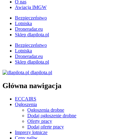
O nas
Awiacja IMGW
Bezpieczeństwo
Lotniska
Droneradar.eu
Sklep dlapilota.pl
Bezpieczeństwo
Lotniska
Droneradar.eu
Sklep dlapilota.pl
dlapilota.pl
Główna nawigacja
ECCAIRS
Ogłoszenia
Ogłoszenia drobne
Dodaj ogłoszenie drobne
Oferty pracy
Dodaj ofertę pracy
Imprezy lotnicze
Ceny paliw