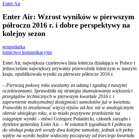
Enter Air
Enter Air: Wzrost wyników w pierwszym
półroczu 2016 r. i dobre perspektywy na
kolejny sezon
gospodarka
lotnictwo komunikacyjne
Enter Air, największa czarterowa linia lotnicza działająca w Polsce i
jednocześnie największy prywatny przewoźnik lotniczym w naszym
kraju, opublikowała wyniki za pierwsze półrocze 2016 r.
–
Pierwszą połowę roku uważamy za udaną i zgodną z naszymi
oczekiwaniami. Sprawdziła się strategia skumulowania większości
przeglądów technicznych w pierwszym kwartale 2016 r. i
zapewnienie maksymalnej dostępności samolotów już w kwietniu.
Pozwoliło to zrealizować więcej rejsów ad-hoc niż w analogicznym
okresie ubiegłego roku, a to miało pozytywne przełożenie na
osiągnięte wyniki
– mówi Grzegorz Polaniecki, członek zarządu i
dyrektor generalny Enter Air. –
W ostatnich tygodniach I półrocza
do obsługi połączeń weszły dwa kolejne samoloty, jednak ich pełny
wpływ na wyniki będzie widoczny począwszy od trzeciego kwartału