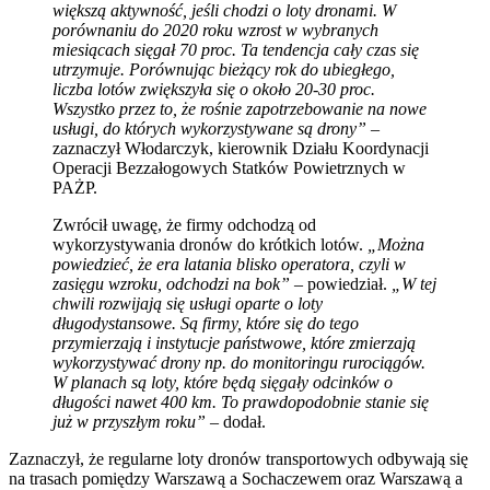
większą aktywność, jeśli chodzi o loty dronami. W
porównaniu do 2020 roku wzrost w wybranych
miesiącach sięgał 70 proc. Ta tendencja cały czas się
utrzymuje. Porównując bieżący rok do ubiegłego,
liczba lotów zwiększyła się o około 20-30 proc.
Wszystko przez to, że rośnie zapotrzebowanie na nowe
usługi, do których wykorzystywane są drony”
–
zaznaczył Włodarczyk, kierownik Działu Koordynacji
Operacji Bezzałogowych Statków Powietrznych w
PAŻP.
Zwrócił uwagę, że firmy odchodzą od
wykorzystywania dronów do krótkich lotów.
„Można
powiedzieć, że era latania blisko operatora, czyli w
zasięgu wzroku, odchodzi na bok”
– powiedział.
„W tej
chwili rozwijają się usługi oparte o loty
długodystansowe. Są firmy, które się do tego
przymierzają i instytucje państwowe, które zmierzają
wykorzystywać drony np. do monitoringu rurociągów.
W planach są loty, które będą sięgały odcinków o
długości nawet 400 km. To prawdopodobnie stanie się
już w przyszłym roku”
– dodał.
Zaznaczył, że regularne loty dronów transportowych odbywają się
na trasach pomiędzy Warszawą a Sochaczewem oraz Warszawą a