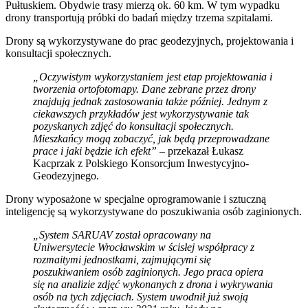
Pułtuskiem. Obydwie trasy mierzą ok. 60 km. W tym wypadku
drony transportują próbki do badań między trzema szpitalami.
Drony są wykorzystywane do prac geodezyjnych, projektowania i
konsultacji społecznych.
„Oczywistym wykorzystaniem jest etap projektowania i
tworzenia ortofotomapy. Dane zebrane przez drony
znajdują jednak zastosowania także później. Jednym z
ciekawszych przykładów jest wykorzystywanie tak
pozyskanych zdjęć do konsultacji społecznych.
Mieszkańcy mogą zobaczyć, jak będą przeprowadzane
prace i jaki będzie ich efekt”
– przekazał Łukasz
Kacprzak z Polskiego Konsorcjum Inwestycyjno-
Geodezyjnego.
Drony wyposażone w specjalne oprogramowanie i sztuczną
inteligencję są wykorzystywane do poszukiwania osób zaginionych.
„System SARUAV został opracowany na
Uniwersytecie Wrocławskim w ścisłej współpracy z
rozmaitymi jednostkami, zajmującymi się
poszukiwaniem osób zaginionych. Jego praca opiera
się na analizie zdjęć wykonanych z drona i wykrywania
osób na tych zdjęciach. System uwodnił już swoją