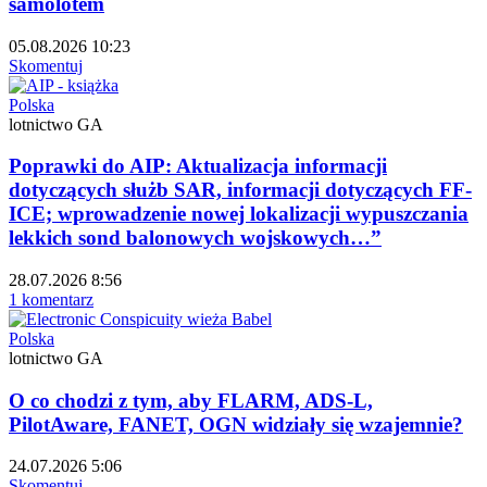
samolotem
05.08.2026 10:23
Skomentuj
Polska
lotnictwo GA
Poprawki do AIP: Aktualizacja informacji
dotyczących służb SAR, informacji dotyczących FF-
ICE; wprowadzenie nowej lokalizacji wypuszczania
lekkich sond balonowych wojskowych…”
28.07.2026 8:56
1 komentarz
Polska
lotnictwo GA
O co chodzi z tym, aby FLARM, ADS-L,
PilotAware, FANET, OGN widziały się wzajemnie?
24.07.2026 5:06
Skomentuj