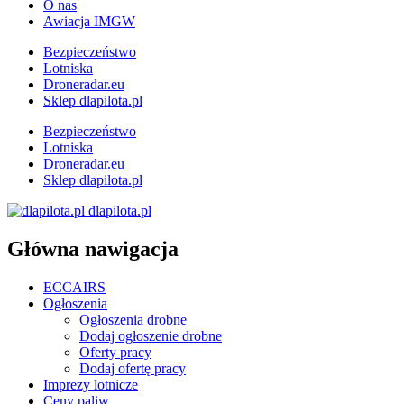
O nas
Awiacja IMGW
Bezpieczeństwo
Lotniska
Droneradar.eu
Sklep dlapilota.pl
Bezpieczeństwo
Lotniska
Droneradar.eu
Sklep dlapilota.pl
dlapilota.pl
Główna nawigacja
ECCAIRS
Ogłoszenia
Ogłoszenia drobne
Dodaj ogłoszenie drobne
Oferty pracy
Dodaj ofertę pracy
Imprezy lotnicze
Ceny paliw