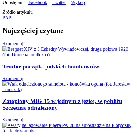
Źródło artykułu
PAP
Najczęściej czytane
Skomentuj
Trudne początki polskich bombowców
Skomentuj
Zatopiony MiG-15 w jednym z jezior, w pobliżu
Szczecina odnaleziony
Skomentuj