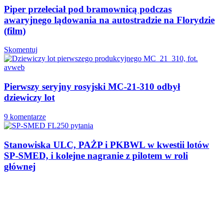
Piper przeleciał pod bramownicą podczas
awaryjnego lądowania na autostradzie na Florydzie
(film)
Skomentuj
Pierwszy seryjny rosyjski MC-21-310 odbył
dziewiczy lot
9 komentarze
Stanowiska ULC, PAŻP i PKBWL w kwestii lotów
SP-SMED, i kolejne nagranie z pilotem w roli
głównej