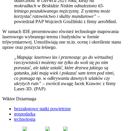
skuteczność w czerwcu 2021 roku, kiedy na
mokradłach w Beskidzie Niskim odnaleziono 65-
letniego poszukiwanego mężczyznę. Z systemu może
korzystać ratownictwo i służby mundurowe”
–
powiedział PAP Wojciech Gruźliński z firmy aeroMind.
W ramach IDE prezentowano również technologie mapowania
laserowego wybranego terenu i budynków w formie
trójwymiarowej. Umożliwiają one m.in. ocenę i określenie stanu
upraw oraz poszycia leśnego.
„Mapując laserowo las i przenosząc go do wirtualnej
rzeczywistości możemy nie tylko do woli się po nim
poruszać, ale także ustalić, które drzewa jakiego są
gatunku, jaki mają wiek i pokazać sam teren pod nimi,
co pomaga np. w odkrywaniu dawnych szlaków czy
ukrytych ruin”
– zwrócił uwagę Jacek Krawiec z firmy
Laser-3D. (PAP)
Wiktor Dziarmaga
bezzałogowe statki powietrzne
gospodarka
technologia