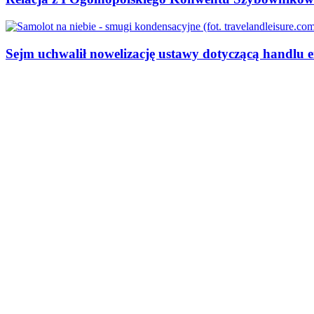
Sejm uchwalił nowelizację ustawy dotyczącą handlu e