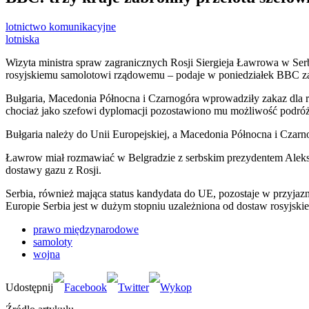
lotnictwo komunikacyjne
lotniska
Wizyta ministra spraw zagranicznych Rosji Siergieja Ławrowa w Serbi
rosyjskiemu samolotowi rządowemu – podaje w poniedziałek BBC z
Bułgaria, Macedonia Północna i Czarnogóra wprowadziły zakaz dla r
chociaż jako szefowi dyplomacji pozostawiono mu możliwość podróż
Bułgaria należy do Unii Europejskiej, a Macedonia Północna i Czarn
Ławrow miał rozmawiać w Belgradzie z serbskim prezydentem Aleksa
dostawy gazu z Rosji.
Serbia, również mająca status kandydata do UE, pozostaje w przyjaz
Europie Serbia jest w dużym stopniu uzależniona od dostaw rosyjsk
prawo międzynarodowe
samoloty
wojna