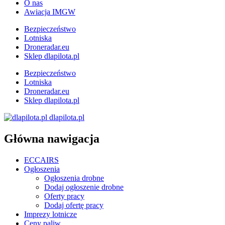
O nas
Awiacja IMGW
Bezpieczeństwo
Lotniska
Droneradar.eu
Sklep dlapilota.pl
Bezpieczeństwo
Lotniska
Droneradar.eu
Sklep dlapilota.pl
dlapilota.pl
Główna nawigacja
ECCAIRS
Ogłoszenia
Ogłoszenia drobne
Dodaj ogłoszenie drobne
Oferty pracy
Dodaj ofertę pracy
Imprezy lotnicze
Ceny paliw