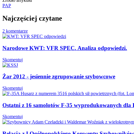
Źródło artykułu
PAP
Najczęściej czytane
2 komentarze
Narodowe KWT: VFR SPEC. Analiza odpowiedzi.
Skomentuj
Żar 2012 - jesiennie zgrupowanie szybowcowe
Skomentuj
Ostatni z 16 samolotów F-35 wyprodukowanych dla P
Skomentuj
Relacja z I Ogólnopolskiego Konwentu Szybowników 