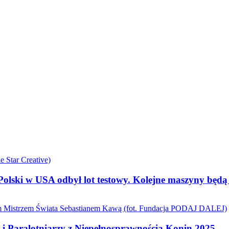
olski w USA odbył lot testowy. Kolejne maszyny będ
i Paralotniarzy z Niepełnosprawnością Konin 2025