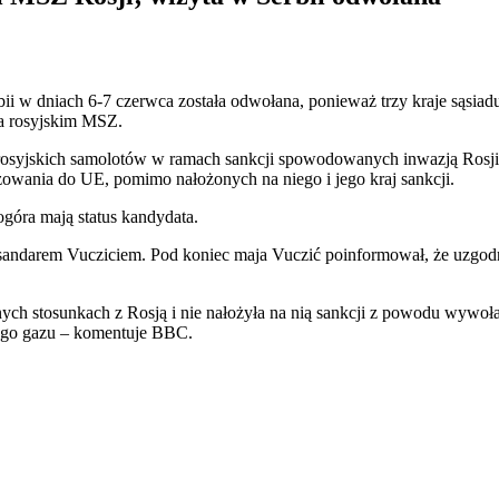
i w dniach 6-7 czerwca została odwołana, ponieważ trzy kraje sąsiadu
a rosyjskim MSZ.
osyjskich samolotów w ramach sankcji spowodowanych inwazją Rosji na
owania do UE, pomimo nałożonych na niego i jego kraj sankcji.
ogóra mają status kandydata.
ndarem Vucziciem. Pod koniec maja Vuczić poinformował, że uzgodnił
nych stosunkach z Rosją i nie nałożyła na nią sankcji z powodu wywoł
iego gazu – komentuje BBC.