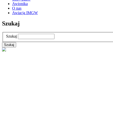
Awionika
O nas
Awiacja IMGW
Szukaj
Szukaj