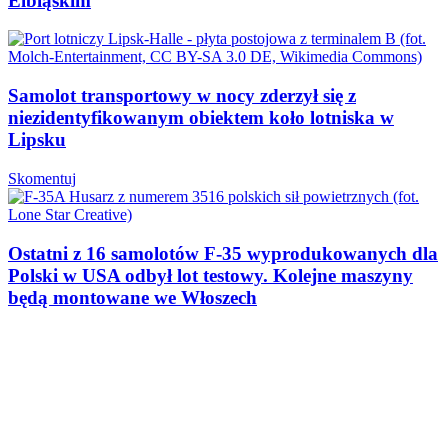
Elbląskim
Samolot transportowy w nocy zderzył się z
niezidentyfikowanym obiektem koło lotniska w
Lipsku
Skomentuj
Ostatni z 16 samolotów F-35 wyprodukowanych dla
Polski w USA odbył lot testowy. Kolejne maszyny
będą montowane we Włoszech