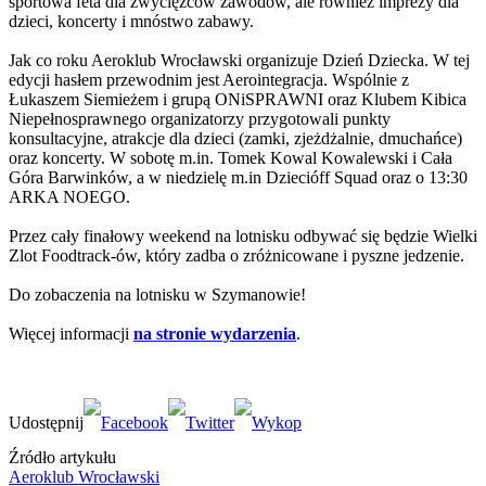
sportowa feta dla zwycięzców zawodów, ale również imprezy dla
dzieci, koncerty i mnóstwo zabawy.
Jak co roku Aeroklub Wrocławski organizuje Dzień Dziecka. W tej
edycji hasłem przewodnim jest Aerointegracja. Wspólnie z
Łukaszem Siemieżem i grupą ONiSPRAWNI oraz Klubem Kibica
Niepełnosprawnego organizatorzy przygotowali punkty
konsultacyjne, atrakcje dla dzieci (zamki, zjeżdżalnie, dmuchańce)
oraz koncerty. W sobotę m.in. Tomek Kowal Kowalewski i Cała
Góra Barwinków, a w niedzielę m.in Dziecióff Squad oraz o 13:30
ARKA NOEGO.
Przez cały finałowy weekend na lotnisku odbywać się będzie Wielki
Zlot Foodtrack-ów, który zadba o zróżnicowane i pyszne jedzenie.
Do zobaczenia na lotnisku w Szymanowie!
Więcej informacji
na stronie wydarzenia
.
Źródło artykułu
Aeroklub Wrocławski