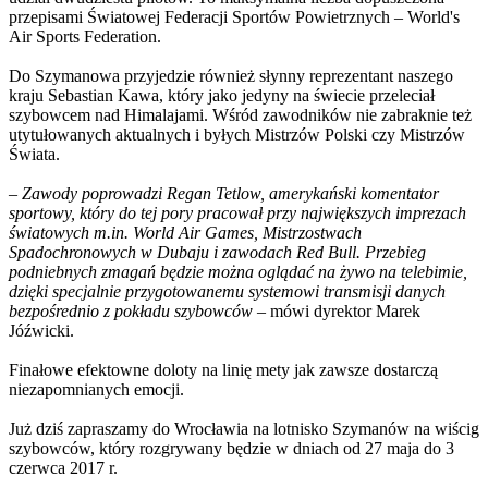
przepisami Światowej Federacji Sportów Powietrznych – World's
Air Sports Federation.
Do Szymanowa przyjedzie również słynny reprezentant naszego
kraju Sebastian Kawa, który jako jedyny na świecie przeleciał
szybowcem nad Himalajami. Wśród zawodników nie zabraknie też
utytułowanych aktualnych i byłych Mistrzów Polski czy Mistrzów
Świata.
–
Zawody poprowadzi Regan Tetlow, amerykański komentator
sportowy, który do tej pory pracował przy największych imprezach
światowych m.in. World Air Games, Mistrzostwach
Spadochronowych w Dubaju i zawodach Red Bull. Przebieg
podniebnych zmagań będzie można oglądać na żywo na telebimie,
dzięki specjalnie przygotowanemu systemowi transmisji danych
bezpośrednio z pokładu szybowców
– mówi dyrektor Marek
Jóźwicki.
Finałowe efektowne doloty na linię mety jak zawsze dostarczą
niezapomnianych emocji.
Już dziś zapraszamy do Wrocławia na lotnisko Szymanów na wiścig
szybowców, który rozgrywany będzie w dniach od 27 maja do 3
czerwca 2017 r.