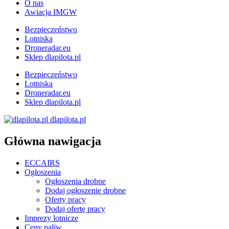
O nas
Awiacja IMGW
Bezpieczeństwo
Lotniska
Droneradar.eu
Sklep dlapilota.pl
Bezpieczeństwo
Lotniska
Droneradar.eu
Sklep dlapilota.pl
dlapilota.pl
Główna nawigacja
ECCAIRS
Ogłoszenia
Ogłoszenia drobne
Dodaj ogłoszenie drobne
Oferty pracy
Dodaj ofertę pracy
Imprezy lotnicze
Ceny paliw