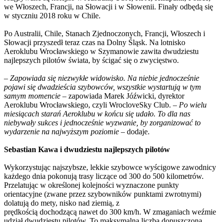
we Włoszech, Francji, na Słowacji i w Słowenii. Finały odbędą się
w styczniu 2018 roku w Chile.
Po Australii, Chile, Stanach Zjednoczonych, Francji, Włoszech i
Słowacji przyszedł teraz czas na Dolny Śląsk. Na lotnisko
Aeroklubu Wrocławskiego w Szymanowie zawita dwudziestu
najlepszych pilotów świata, by ścigać się o zwycięstwo.
–
Zapowiada się niezwykłe widowisko. Na niebie jednocześnie
pojawi się dwadzieścia szybowców, wszystkie wystartują w tym
samym momencie
– zapowiada Marek Jóźwicki, dyrektor
Aeroklubu Wrocławskiego, czyli WrocloveSky Club. –
Po wielu
miesiącach starań Aeroklubu w końcu się udało. To dla nas
niebywały sukces i jednocześnie wyzwanie, by zorganizować to
wydarzenie na najwyższym poziomie
– dodaje.
Sebastian Kawa i dwudziestu najlepszych pilotów
Wykorzystując najszybsze, lekkie szybowce wyścigowe zawodnicy
każdego dnia pokonują trasy liczące od 300 do 500 kilometrów.
Przelatując w określonej kolejności wyznaczone punkty
orientacyjne (zwane przez szybowników punktami zwrotnymi)
dolatują do mety, nisko nad ziemią, z
prędkością dochodzącą nawet do 300 km/h. W zmaganiach weźmie
udział dwudziestu pilotów. To maksymalna liczba dopuszczona