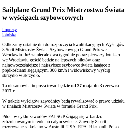
Sailplane Grand Prix Mistrzostwa Świata
w wyścigach szybowcowych
imprezy
lotniska
Odliczamy ostatnie dni do rozpoczęcia kwalifikacyjnych Wyścigów
8 Serii Mistrzostw Świata Szybowcowego Grand Prix we
Wrocławiu
. Już za niecałe dwa tygodnie po raz pierwszy lotnisko
we Wrocławiu gościć będzie najlepszych pilotów oraz
najnowocześniejsze i najszybsze szybowce świata latające z
prędkościami sięgającymi 300 km/h i widowiskowy wyścig
skrzydło w skrzydło.
Ta niesamowita impreza trwać będzie
od 27 maja do 3 czerwca
2017 r
.
W trakcie wyścigów zawodnicy będą rywalizować o prawo udziału
w finałach Mistrzostw Świata w formule Grand Prix.
Piloci w cyklu zawodów FAI SGP ścigają się w bardzo
zróżnicowanym terenie po całym świecie. Zawody 8 serii
rozgrywane są kolejno w Australii, USA, RPA, Hiszpanii, Polsce,