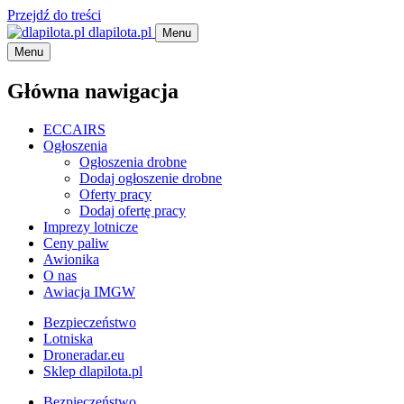
Przejdź do treści
dlapilota.pl
Menu
Menu
Główna nawigacja
ECCAIRS
Ogłoszenia
Ogłoszenia drobne
Dodaj ogłoszenie drobne
Oferty pracy
Dodaj ofertę pracy
Imprezy lotnicze
Ceny paliw
Awionika
O nas
Awiacja IMGW
Bezpieczeństwo
Lotniska
Droneradar.eu
Sklep dlapilota.pl
Bezpieczeństwo