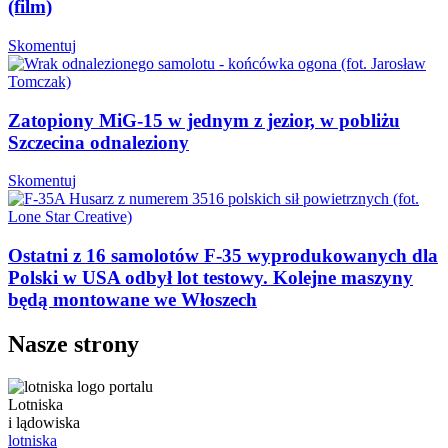
(film)
Skomentuj
Zatopiony MiG-15 w jednym z jezior, w pobliżu
Szczecina odnaleziony
Skomentuj
Ostatni z 16 samolotów F-35 wyprodukowanych dla
Polski w USA odbył lot testowy. Kolejne maszyny
będą montowane we Włoszech
Nasze strony
Lotniska
i lądowiska
lotniska