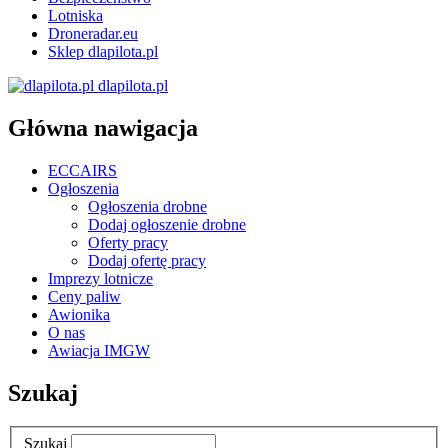
Lotniska
Droneradar.eu
Sklep dlapilota.pl
dlapilota.pl
Główna nawigacja
ECCAIRS
Ogłoszenia
Ogłoszenia drobne
Dodaj ogłoszenie drobne
Oferty pracy
Dodaj ofertę pracy
Imprezy lotnicze
Ceny paliw
Awionika
O nas
Awiacja IMGW
Szukaj
Szukaj