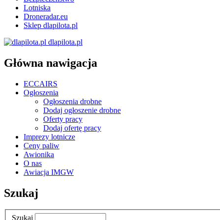
Lotniska
Droneradar.eu
Sklep dlapilota.pl
dlapilota.pl
Główna nawigacja
ECCAIRS
Ogłoszenia
Ogłoszenia drobne
Dodaj ogłoszenie drobne
Oferty pracy
Dodaj ofertę pracy
Imprezy lotnicze
Ceny paliw
Awionika
O nas
Awiacja IMGW
Szukaj
Szukaj