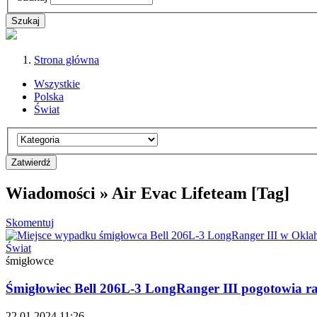
Strona główna
Wszystkie
Polska
Świat
Wiadomości » Air Evac Lifeteam [Tag]
Skomentuj
Świat
śmigłowce
Śmigłowiec Bell 206L-3 LongRanger III pogotowia ra
22.01.2024 11:26