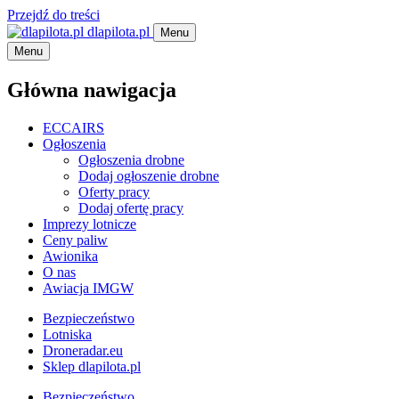
Przejdź do treści
dlapilota.pl
Menu
Menu
Główna nawigacja
ECCAIRS
Ogłoszenia
Ogłoszenia drobne
Dodaj ogłoszenie drobne
Oferty pracy
Dodaj ofertę pracy
Imprezy lotnicze
Ceny paliw
Awionika
O nas
Awiacja IMGW
Bezpieczeństwo
Lotniska
Droneradar.eu
Sklep dlapilota.pl
Bezpieczeństwo