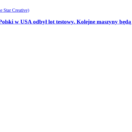
olski w USA odbył lot testowy. Kolejne maszyny będ