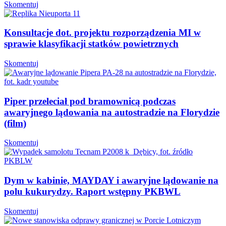
Skomentuj
Konsultacje dot. projektu rozporządzenia MI w
sprawie klasyfikacji statków powietrznych
Skomentuj
Piper przeleciał pod bramownicą podczas
awaryjnego lądowania na autostradzie na Florydzie
(film)
Skomentuj
Dym w kabinie, MAYDAY i awaryjne lądowanie na
polu kukurydzy. Raport wstępny PKBWL
Skomentuj