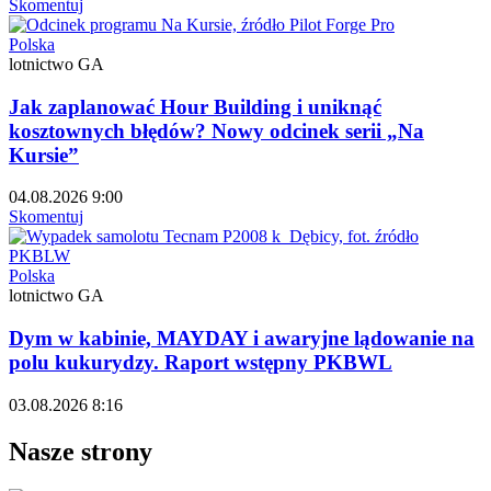
Skomentuj
Polska
lotnictwo GA
Jak zaplanować Hour Building i uniknąć
kosztownych błędów? Nowy odcinek serii „Na
Kursie”
04.08.2026 9:00
Skomentuj
Polska
lotnictwo GA
Dym w kabinie, MAYDAY i awaryjne lądowanie na
polu kukurydzy. Raport wstępny PKBWL
03.08.2026 8:16
Nasze strony