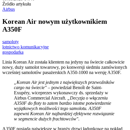
Źródło artykułu
Airbus
Korean Air nowym użytkownikiem
A350F
samoloty
lotnictwo komunikacyjne
gospodarka
Linia Korean Air została klientem na jedyny na świecie całkowicie
nowy, duży samolot towarowy, po konwersji siedmiu zamówionych
wcześniej samolotów pasażerskich A350-1000 na wersję A350F.
„Korean Air jest jednym z największych przewoźników
cargo na świecie"
– powiedział Benoît de Saint-
Exupéry, wiceprezes wykonawczy ds. sprzedaży w
Airbus Commercial Aircraft.
„Decyzja o włączeniu
A350F do floty to zatem bardzo istotne potwierdzenie
wyjątkowych możliwości tego samolotu. A350F
zapewni Korean Air najbardziej efektywne rozwiązanie
w segmencie dużych frachtowców".
A350F posiada największe w branży drzwi ładunkowe na pokład