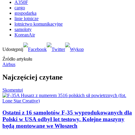
A350F
cargo
gospodarka
linie lotnicze
lotnictwo komunikacyjne
samoloty
KoreanAir
Źródło artykułu
Airbus
Najczęściej czytane
Skomentuj
Ostatni z 16 samolotów F-35 wyprodukowanych dla
Polski w USA odbył lot testowy. Kolejne maszyny
będą montowane we Włoszech