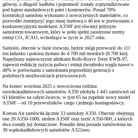
główny, a długość kadłuba i pojemność zostały zoptymalizowane
pod kątem standardowych palet i kontenerów. Ponad 70%
konstrukcji samolotu wykonano z nowoczesnych materiałów, co
pozwoliło zmniejszyć jego masę startową o 46 ton w porównaniu z
konkurencyjnymi modelami. A350F jest również jedynym
samolotem towarowym, który w pełni spełni zaostrzone normy
emisji CO₂ ICAO, wchodzące w życie w 2027 roku.
Samolot, obecnie w fazie rozwoju, będzie mógł przewozić do 111
ton ładunku i pokona dystans do 4 700 mil morskich (8 700 km).
Napędzany najnowszymi silnikami Rolls-Royce Trent XWB-97,
zapewni redukcję zużycia paliwa i emisji dwutlenku węgla nawet o
40% w porównaniu z samolotami poprzedniej generacji o
podobnych możliwościach przewozowych.
Na koniec września 2025 r. nowoczesna rodzina
szerokokadłubowych samolotów A350 zdobyła 1 445 zamówień od
63 klientów na całym świecie, w tym 65 na zupełnie nowy model
A350F – od 10 przewoźników cargo i jednego leasingodawcy.
Korean Air zamówiła łącznie 33 samoloty A350. Obecnie obejmują
one 20 A350-1000, siedem A350F oraz sześć A350-900, z których
dwa zostały już dostarczone. Ponadto linia posiada zamówienia na
39 wąskokadłubowych samolotów A321neo.