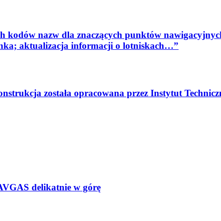
ch kodów nazw dla znaczących punktów nawigacyjn
ka; aktualizacja informacji o lotniskach…”
nstrukcja została opracowana przez Instytut Technic
 AVGAS delikatnie w górę