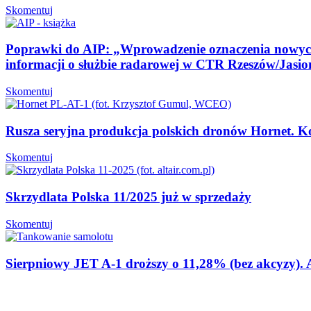
Skomentuj
Poprawki do AIP: „Wprowadzenie oznaczenia nowy
informacji o służbie radarowej w CTR Rzeszów/Jasion
Skomentuj
Rusza seryjna produkcja polskich dronów Hornet. Ko
Skomentuj
Skrzydlata Polska 11/2025 już w sprzedaży
Skomentuj
Sierpniowy JET A-1 droższy o 11,28% (bez akcyzy).