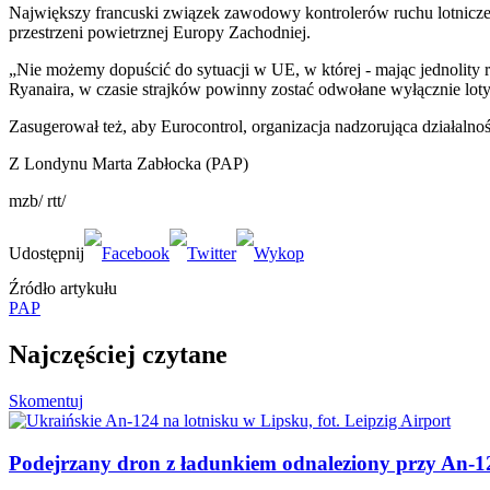
Największy francuski związek zawodowy kontrolerów ruchu lotniczeg
przestrzeni powietrznej Europy Zachodniej.
„Nie możemy dopuścić do sytuacji w UE, w której - mając jednolity
Ryanaira, w czasie strajków powinny zostać odwołane wyłącznie loty 
Zasugerował też, aby Eurocontrol, organizacja nadzorująca działalnoś
Z Londynu Marta Zabłocka (PAP)
mzb/ rtt/
Źródło artykułu
PAP
Najczęściej czytane
Skomentuj
Podejrzany dron z ładunkiem odnaleziony przy An-12