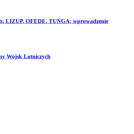
ych: LIZUP, OFEDE, TUNGA; wprowadzenie
zny Wojsk Lotniczych