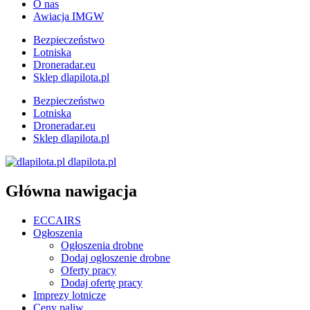
O nas
Awiacja IMGW
Bezpieczeństwo
Lotniska
Droneradar.eu
Sklep dlapilota.pl
Bezpieczeństwo
Lotniska
Droneradar.eu
Sklep dlapilota.pl
dlapilota.pl
Główna nawigacja
ECCAIRS
Ogłoszenia
Ogłoszenia drobne
Dodaj ogłoszenie drobne
Oferty pracy
Dodaj ofertę pracy
Imprezy lotnicze
Ceny paliw