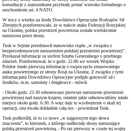
konsultacje z sojusznikami przybrały postać wniosku formalnego o
uruchomienie art. 4 NATO.
W nocy z wtorku na środę Dowództwo Operacyjne Rodzajów Sił
Zbrojnych poinformowało, że w trakcie ataku Federacji Rosyjskiej
na Ukrainę, polska przestrzeń powietrzna została wielokrotnie
naruszona przez drony.
Tusk w Sejmie przedstawił stanowisko rządu „w związku z
bezprecedensowym naruszeniem polskiej przestrzeni powietrznej”.
Przekazał informacje za szefem Sztabu Generalnego o przebiegu
zdarzeń. Poinformował, że o godz. 22.06 we wtorek Wojsko
Polskie miało pierwszą informację o rozpoczęciu zmasowanego
ataku powietrznego ze strony Rosji na Ukrainę. Z związku z tymi
informacjami Dowództwo Operacyjne podjęło gotowość sił i
środków, m.in. samoloty i śmigłowce - mówił.
- Około godz. 23.30 odnotowano pierwsze naruszenie przestrzeni
powietrznej nad naszym krajem, ostatnie jakie odnotowaliśmy miało
miejsce około godz. 6.30. A więc daje to wyobrażenie o skali tej
operacji, ona trwała dokładnie całą noc - powiedział Tusk.
Tusk podkreślił, że to co nowe „w najgorszym tego słowa
znaczeniu”, to kierunek, z którego nadleciały drony naruszające
polską przestrzeń powietrzną. - Po raz pierwszy w czasie tej wojny