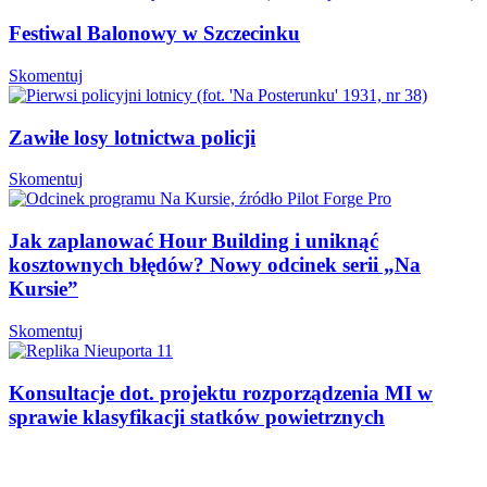
Festiwal Balonowy w Szczecinku
Skomentuj
Zawiłe losy lotnictwa policji
Skomentuj
Jak zaplanować Hour Building i uniknąć
kosztownych błędów? Nowy odcinek serii „Na
Kursie”
Skomentuj
Konsultacje dot. projektu rozporządzenia MI w
sprawie klasyfikacji statków powietrznych