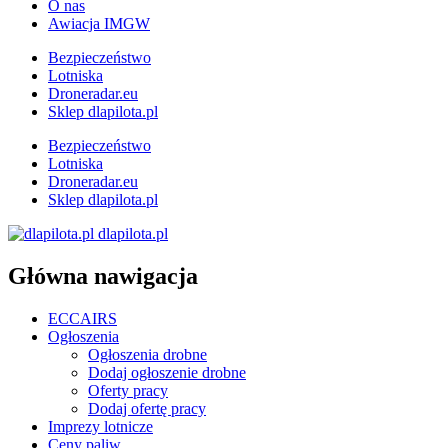
O nas
Awiacja IMGW
Bezpieczeństwo
Lotniska
Droneradar.eu
Sklep dlapilota.pl
Bezpieczeństwo
Lotniska
Droneradar.eu
Sklep dlapilota.pl
dlapilota.pl
Główna nawigacja
ECCAIRS
Ogłoszenia
Ogłoszenia drobne
Dodaj ogłoszenie drobne
Oferty pracy
Dodaj ofertę pracy
Imprezy lotnicze
Ceny paliw