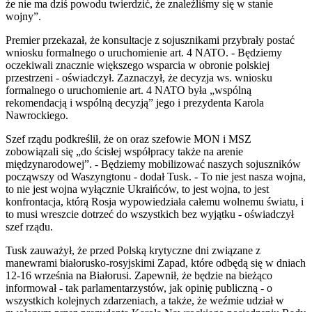
że nie ma dziś powodu twierdzić, że znaleźliśmy się w stanie
wojny”.
Premier przekazał, że konsultacje z sojusznikami przybrały postać
wniosku formalnego o uruchomienie art. 4 NATO. - Będziemy
oczekiwali znacznie większego wsparcia w obronie polskiej
przestrzeni - oświadczył. Zaznaczył, że decyzja ws. wniosku
formalnego o uruchomienie art. 4 NATO była „wspólną
rekomendacją i wspólną decyzją” jego i prezydenta Karola
Nawrockiego.
Szef rządu podkreślił, że on oraz szefowie MON i MSZ
zobowiązali się „do ścisłej współpracy także na arenie
międzynarodowej”. - Będziemy mobilizować naszych sojuszników
począwszy od Waszyngtonu - dodał Tusk. - To nie jest nasza wojna,
to nie jest wojna wyłącznie Ukraińców, to jest wojna, to jest
konfrontacja, którą Rosja wypowiedziała całemu wolnemu światu, i
to musi wreszcie dotrzeć do wszystkich bez wyjątku - oświadczył
szef rządu.
Tusk zauważył, że przed Polską krytyczne dni związane z
manewrami białorusko-rosyjskimi Zapad, które odbędą się w dniach
12-16 września na Białorusi. Zapewnił, że będzie na bieżąco
informował - tak parlamentarzystów, jak opinię publiczną - o
wszystkich kolejnych zdarzeniach, a także, że weźmie udział w