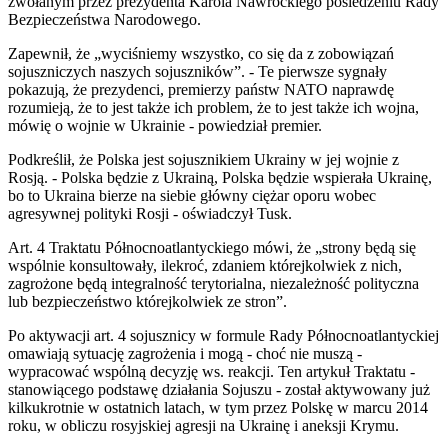
zwołanym przez prezydenta Karola Nawrockiego posiedzeniu Rady
Bezpieczeństwa Narodowego.
Zapewnił, że „wyciśniemy wszystko, co się da z zobowiązań
sojuszniczych naszych sojuszników”. - Te pierwsze sygnały
pokazują, że prezydenci, premierzy państw NATO naprawdę
rozumieją, że to jest także ich problem, że to jest także ich wojna,
mówię o wojnie w Ukrainie - powiedział premier.
Podkreślił, że Polska jest sojusznikiem Ukrainy w jej wojnie z
Rosją. - Polska będzie z Ukrainą, Polska będzie wspierała Ukrainę,
bo to Ukraina bierze na siebie główny ciężar oporu wobec
agresywnej polityki Rosji - oświadczył Tusk.
Art. 4 Traktatu Północnoatlantyckiego mówi, że „strony będą się
wspólnie konsultowały, ilekroć, zdaniem którejkolwiek z nich,
zagrożone będą integralność terytorialna, niezależność polityczna
lub bezpieczeństwo którejkolwiek ze stron”.
Po aktywacji art. 4 sojusznicy w formule Rady Północnoatlantyckiej
omawiają sytuację zagrożenia i mogą - choć nie muszą -
wypracować wspólną decyzję ws. reakcji. Ten artykuł Traktatu -
stanowiącego podstawę działania Sojuszu - został aktywowany już
kilkukrotnie w ostatnich latach, w tym przez Polskę w marcu 2014
roku, w obliczu rosyjskiej agresji na Ukrainę i aneksji Krymu.