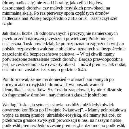
(drony nadleciały) nie znad Ukrainy, jako efekt błędów,
dezorientacji dronów, czy małych rosyjskich prowokacji na
minimalną skalę. Po raz pierwszy spora część tych dronów
nadleciała nad Polskę bezpośrednio z Białorusi - zaznaczył szef
rządu.
Jak dodał, liczba 19 odnotowanych i precyzyjnie namierzonych
przekroczeń i naruszeń przestrzeni powietrznej Polski nie jest
ostateczna. Tusk powiedział, że po rozpoznaniu zagrożenia wojsko
polskie rozpoczęło zwalczanie obiektów, uznanych za bezpośrednie
zagrożenie dla bezpieczeństwa państwa. – W tej chwili mamy
potwierdzone zestrzelenie trzech dronów. Bardzo prawdopodobne
jest, że zestrzelono także czwarty obiekt – mówił premier. Jak dodał,
ostatni dron został zniszczony o godzinie 6.45.
Poinformował, że nie ma doniesień o ofiarach ani rannych po
nocnym ataku rosyjskich dronów. Trwa poszukiwanie i
identyfikacja szczątków. Szef rządu zaapelował, by nie zbliżać się
do fragmentów dronów i natychmiast zgłaszać je służbom.
Według Tuska „ta sytuacja stawia nas bliżej niż kiedykolwiek
otwartego konfliktu po II wojnie światowej”. - Mamy pełnoskalową
wojnę za naszą granicą, ukraińsko-rosyjską, ale mamy już coś, co
przekracza granice zwykłych prowokacji u nas, na naszym niebie -
podkreślił premier. Jednocześnie premier „bardzo mocno podkreślił,