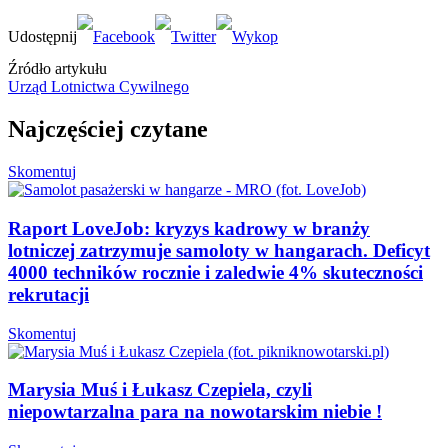
Źródło artykułu
Urząd Lotnictwa Cywilnego
Najczęściej czytane
Skomentuj
Raport LoveJob: kryzys kadrowy w branży
lotniczej zatrzymuje samoloty w hangarach. Deficyt
4000 techników rocznie i zaledwie 4% skuteczności
rekrutacji
Skomentuj
Marysia Muś i Łukasz Czepiela, czyli
niepowtarzalna para na nowotarskim niebie !