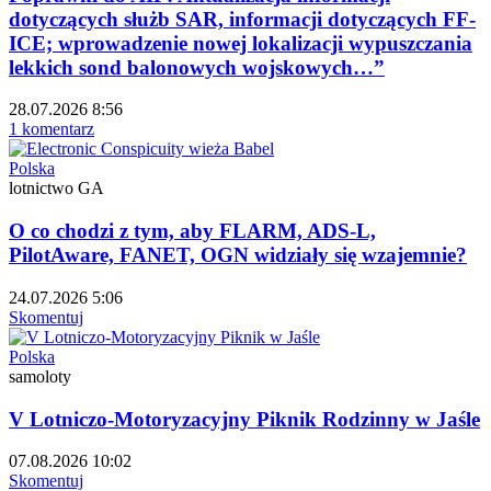
dotyczących służb SAR, informacji dotyczących FF-
ICE; wprowadzenie nowej lokalizacji wypuszczania
lekkich sond balonowych wojskowych…”
28.07.2026 8:56
1 komentarz
Polska
lotnictwo GA
O co chodzi z tym, aby FLARM, ADS-L,
PilotAware, FANET, OGN widziały się wzajemnie?
24.07.2026 5:06
Skomentuj
Polska
samoloty
V Lotniczo-Motoryzacyjny Piknik Rodzinny w Jaśle
07.08.2026 10:02
Skomentuj