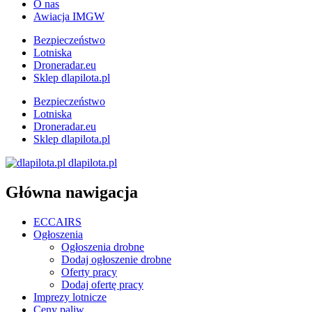
O nas
Awiacja IMGW
Bezpieczeństwo
Lotniska
Droneradar.eu
Sklep dlapilota.pl
Bezpieczeństwo
Lotniska
Droneradar.eu
Sklep dlapilota.pl
dlapilota.pl
Główna nawigacja
ECCAIRS
Ogłoszenia
Ogłoszenia drobne
Dodaj ogłoszenie drobne
Oferty pracy
Dodaj ofertę pracy
Imprezy lotnicze
Ceny paliw