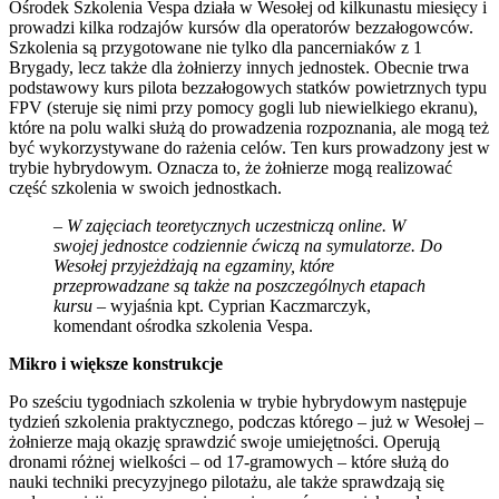
Ośrodek Szkolenia Vespa działa w Wesołej od kilkunastu miesięcy i
prowadzi kilka rodzajów kursów dla operatorów bezzałogowców.
Szkolenia są przygotowane nie tylko dla pancerniaków z 1
Brygady, lecz także dla żołnierzy innych jednostek. Obecnie trwa
podstawowy kurs pilota bezzałogowych statków powietrznych typu
FPV (steruje się nimi przy pomocy gogli lub niewielkiego ekranu),
które na polu walki służą do prowadzenia rozpoznania, ale mogą też
być wykorzystywane do rażenia celów. Ten kurs prowadzony jest w
trybie hybrydowym. Oznacza to, że żołnierze mogą realizować
część szkolenia w swoich jednostkach.
–
W zajęciach teoretycznych uczestniczą online. W
swojej jednostce codziennie ćwiczą na symulatorze. Do
Wesołej przyjeżdżają na egzaminy, które
przeprowadzane są także na poszczególnych etapach
kursu
– wyjaśnia kpt. Cyprian Kaczmarczyk,
komendant ośrodka szkolenia Vespa.
Mikro i większe konstrukcje
Po sześciu tygodniach szkolenia w trybie hybrydowym następuje
tydzień szkolenia praktycznego, podczas którego – już w Wesołej –
żołnierze mają okazję sprawdzić swoje umiejętności. Operują
dronami różnej wielkości – od 17-gramowych – które służą do
nauki techniki precyzyjnego pilotażu, ale także sprawdzają się