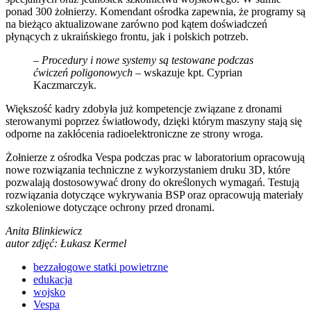
ponad 300 żołnierzy. Komendant ośrodka zapewnia, że programy są
na bieżąco aktualizowane zarówno pod kątem doświadczeń
płynących z ukraińskiego frontu, jak i polskich potrzeb.
–
Procedury i nowe systemy są testowane podczas
ćwiczeń poligonowych
– wskazuje kpt. Cyprian
Kaczmarczyk.
Większość kadry zdobyła już kompetencje związane z dronami
sterowanymi poprzez światłowody, dzięki którym maszyny stają się
odporne na zakłócenia radioelektroniczne ze strony wroga.
Żołnierze z ośrodka Vespa podczas prac w laboratorium opracowują
nowe rozwiązania techniczne z wykorzystaniem druku 3D, które
pozwalają dostosowywać drony do określonych wymagań. Testują
rozwiązania dotyczące wykrywania BSP oraz opracowują materiały
szkoleniowe dotyczące ochrony przed dronami.
Anita Blinkiewicz
autor zdjęć: Łukasz Kermel
bezzałogowe statki powietrzne
edukacja
wojsko
Vespa