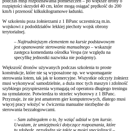
podczas misji rozpoznawania pomieszczeń – po większe drony o
rozpiętości skrzydeł 40 cm, które mogą osiągać prędkość do 200
km/h i przenosić kilkukilogramowe ładunki.
W szkoleniu poza żołnierzami z 1 BPanc uczestniczą m.in.
wojskowi z pododdziałów lekkiej piechoty wojsk obrony
terytorialnej.
–
Najtrudniejszym elementem na kursie podstawowym
jest opanowanie sterowania manualnego
– wskazuje
zastępca komendanta ośrodka Vespa (ze względu na
specyfikę jednostki nazwiska nie podajemy).
Większość dronów używanych podczas szkolenia to proste
konstrukcje, które nie są wyposażone np. we wspomaganie
sterowania lotem, tak jak te komercyjne. Wszystkie odczyty żołnierz
musi wykonywać samodzielnie, a duża moc tych maszyn i zdolność
szybkiego przyspieszenia wymagają od operatora długiego treningu
na symulatorze. Potwierdza to strzelec wyborowy z 1 BPanc.
Przyznaje, że nie jest amatorem gier komputerowych, dlatego musi
więcej pracy włożyć w ćwiczenia manualne niezbędne do
sterowania bezzałogowcami.
–
Sam zabiegałem o to, by wziąć udział w tym kursie.
Uważam, że umiejętności dotyczące rozpoznania, które
tu zdobędę, przydadzą się także w mojej specjalizacji
–