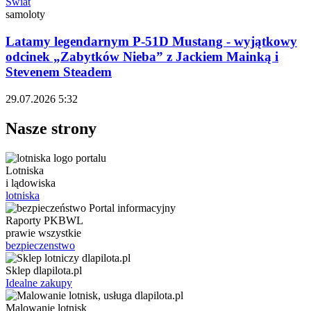
Świat
samoloty
Latamy legendarnym P-51D Mustang - wyjątkowy
odcinek „Zabytków Nieba” z Jackiem Mainką i
Stevenem Steadem
29.07.2026 5:32
Nasze strony
Lotniska
i lądowiska
lotniska
Raporty PKBWL
prawie wszystkie
bezpieczenstwo
Sklep dlapilota.pl
Idealne zakupy
Malowanie lotnisk