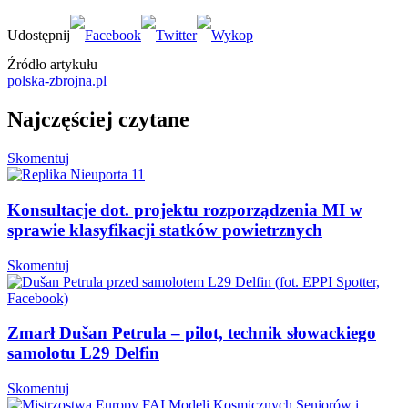
Źródło artykułu
polska-zbrojna.pl
Najczęściej czytane
Skomentuj
Konsultacje dot. projektu rozporządzenia MI w
sprawie klasyfikacji statków powietrznych
Skomentuj
Zmarł Dušan Petrula – pilot, technik słowackiego
samolotu L29 Delfin
Skomentuj