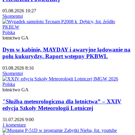
05.08.2026 10:27
Skomentuj
Polska
lotnictwo GA
Dym w kabinie, MAYDAY i awaryjne lądowanie na
polu kukurydzy. Raport wstępny PKBWL
03.08.2026 8:16
Skomentuj
Polska
lotnictwo GA
"Służba meteorologiczna dla lotnictwa” – XXIV
edycja Szkoły Meteorologii Lotniczej
31.07.2026 9:00
1 komentarz