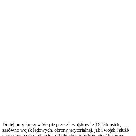
Do tej pory kursy w Vespie przeszli wojskowi z 16 jednostek,
zarówno wojsk lądowych, obrony terytorialnej, jak i wojsk i służb
specjalnych oraz jednostek szkolnictwa wojskowego. W sumie