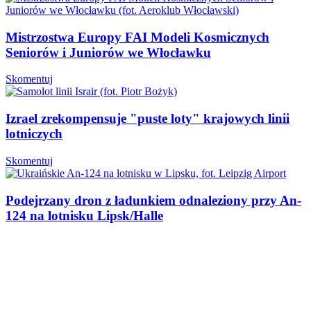
Mistrzostwa Europy FAI Modeli Kosmicznych
Seniorów i Juniorów we Włocławku
Skomentuj
Izrael zrekompensuje "puste loty" krajowych linii
lotniczych
Skomentuj
Podejrzany dron z ładunkiem odnaleziony przy An-
124 na lotnisku Lipsk/Halle