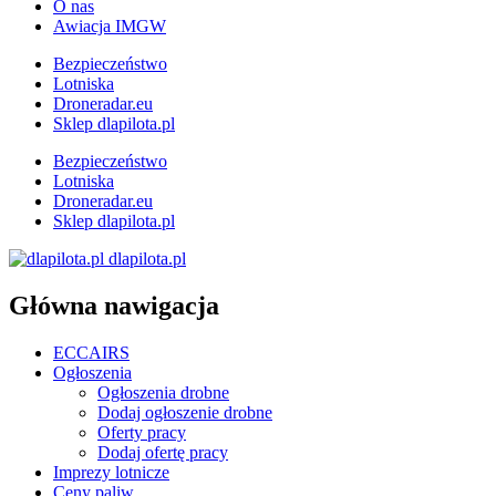
O nas
Awiacja IMGW
Bezpieczeństwo
Lotniska
Droneradar.eu
Sklep dlapilota.pl
Bezpieczeństwo
Lotniska
Droneradar.eu
Sklep dlapilota.pl
dlapilota.pl
Główna nawigacja
ECCAIRS
Ogłoszenia
Ogłoszenia drobne
Dodaj ogłoszenie drobne
Oferty pracy
Dodaj ofertę pracy
Imprezy lotnicze
Ceny paliw