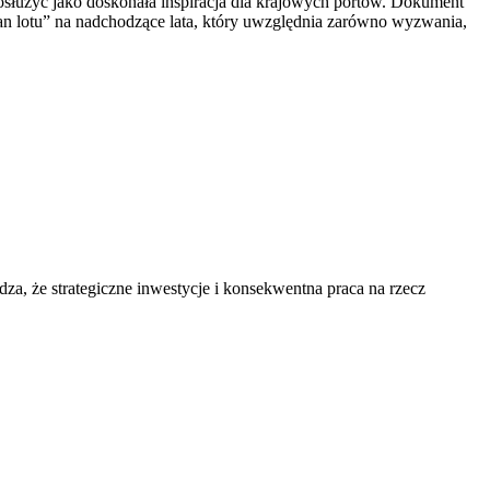
 posłużyć jako doskonała inspiracja dla krajowych portów. Dokument
lan lotu” na nadchodzące lata, który uwzględnia zarówno wyzwania,
, że strategiczne inwestycje i konsekwentna praca na rzecz