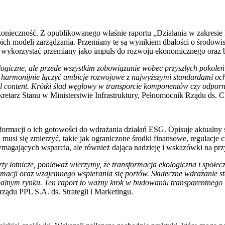
konieczność. Z opublikowanego właśnie raportu „Działania w zakresie 
woich modeli zarządzania. Przemiany te są wynikiem dbałości o środowi
nie wykorzystać przemiany jako impuls do rozwoju ekonomicznego ora
logiczne, ale przede wszystkim zobowiązanie wobec przyszłych pokoleń
szą harmonijnie łączyć ambicje rozwojowe z najwyższymi standardami
l content. Krótki ślad węglowy w transporcie komponentów czy odporn
kretarz Stanu w Ministerstwie Infrastruktury, Pełnomocnik Rządu ds. 
h informacji o ich gotowości do wdrażania działań ESG. Opisuje aktua
ża musi się zmierzyć, takie jak ograniczone środki finansowe, regulacj
magających wsparcia, ale również dająca nadzieję i wskazówki na prz
ty lotnicze, ponieważ wierzymy, że transformacja ekologiczna i społ
acji oraz wzajemnego wspierania się portów. Skuteczne wdrażanie sta
alnym rynku. Ten raport to ważny krok w budowaniu transparentnego i o
du PPL S.A. ds. Strategii i Marketingu.