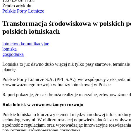
12.05.2026 11:02
Źródło artykułu
Polskie Porty Lotnicze
Transformacja środowiskowa w polskich po
polskich lotniskach
lotnictwo komunikacyjne
lotniska
gospodarka
Lotniska to już dawno dużo więcej niż tylko pasy startowe, terminale
planetę.
Polskie Porty Lotnicze S.A. (PPL S.A.), we współpracy z ekspertam
zrównoważonego rozwoju w branży lotniskowej w Polsce.
Raport pokazuje, że cała branża realizuje mierzalne, zrównoważone d
Rola lotnisk w zrównoważonym rozwoju
Polskie lotniska to kluczowy element międzynarodowej infrastruktur
technologicznymi. W obliczu rosnącej odpowiedzialności za wpływ n
zgodność z regulacjami oraz wprowadzając innowacyjne rozwiązania. T
nowoczesnej, zrównoważonej gospodarki.