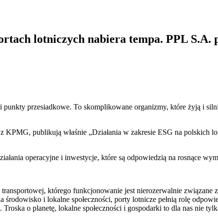
rtach lotniczych nabiera tempa. PPL S.A. 
 i punkty przesiadkowe. To skomplikowane organizmy, które żyją i siln
i z KPMG, publikują właśnie „Działania w zakresie ESG na polskich 
ziałania operacyjne i inwestycje, które są odpowiedzią na rosnące wy
y transportowej, którego funkcjonowanie jest nierozerwalnie związan
a środowisko i lokalne społeczności, porty lotnicze pełnią rolę odpo
roska o planetę, lokalne społeczności i gospodarki to dla nas nie ty