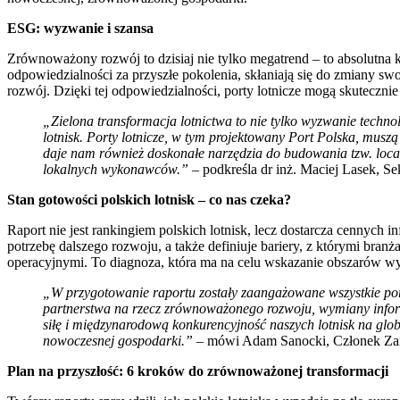
ESG: wyzwanie i szansa
Zrównoważony rozwój to dzisiaj nie tylko megatrend – to absolutna 
odpowiedzialności za przyszłe pokolenia, skłaniają się do zmiany s
rozwój. Dzięki tej odpowiedzialności, porty lotnicze mogą skutecz
„Zielona transformacja lotnictwa to nie tylko wyzwanie techno
lotnisk. Porty lotnicze, w tym projektowany Port Polska, mu
daje nam również doskonałe narzędzia do budowania tzw. loca
lokalnych wykonawców.”
– podkreśla dr inż. Maciej Lasek, Se
Stan gotowości polskich lotnisk – co nas czeka?
Raport nie jest rankingiem polskich lotnisk, lecz dostarcza cennyc
potrzebę dalszego rozwoju, a także definiuje bariery, z którymi bran
operacyjnymi. To diagnoza, która ma na celu wskazanie obszarów wy
„W przygotowanie raportu zostały zaangażowane wszystkie por
partnerstwa na rzecz zrównoważonego rozwoju, wymiany inform
siłę i międzynarodową konkurencyjność naszych lotnisk na glob
nowoczesnej gospodarki.”
– mówi Adam Sanocki, Członek Zarzą
Plan na przyszłość: 6 kroków do zrównoważonej transformacji