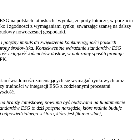
ESG na polskich lotniskach” wynika, że porty lotnicze, w poczuciu
sko i zgodności z wymaganiami rynku, stwarzając szansę na dalszy
z budowy nowoczesnej gospodarki.
 i potężny impuls do zwiększenia konkurencyjności polskich
 ochrony środowiska. Konsekwentne wdrażanie standardów ESG
ość i ciągłość łańcuchów dostaw, w naturalny sposób promuje
CPK.
lny stan świadomości zmieniających się wymagań rynkowych oraz
e czy trudności w integracji ESG z codziennymi procesami
yszłość.
eczna branży lotniskowej powinna być budowana na fundamencie
ndardów ESG to dziś potężne narzędzie, które realnie buduje
dpowiedzialnego sektora, który jest filarem silnej,