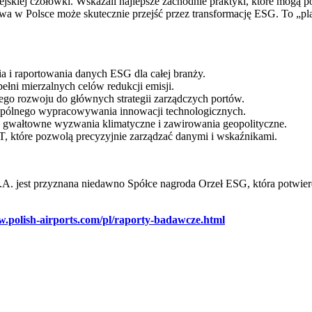
opejskiej czołówki. Wskazali najlepsze zachodnie praktyki, które mogą
owa w Polsce może skutecznie przejść przez transformację ESG. To „p
a i raportowania danych ESG dla całej branży.
łni mierzalnych celów redukcji emisji.
o rozwoju do głównych strategii zarządczych portów.
wspólnego wypracowywania innowacji technologicznych.
a gwałtowne wyzwania klimatyczne i zawirowania geopolityczne.
T, które pozwolą precyzyjnie zarządzać danymi i wskaźnikami.
 jest przyznana niedawno Spółce nagroda Orzeł ESG, która potwierdza
w.polish-airports.com/pl/raporty-badawcze.html