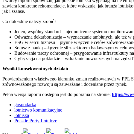
Twórcy raportu sprawdzili, jak polskie lotniska wypadają na tle eur
zawiera konkretne rekomendacje, które wskazują, jak branża lotnisk
jak i szanse.
Co dokładnie należy zrobić?
Jeden, wspólny standard – ujednolicenie systemu monitorowani
Odważna dekarbonizacja – wyznaczanie ambitnych, ale też w pe
ESG w sercu biznesu – płynne włączenie celów zrównoważoneg
Sojusz z nauką – łączenie sił z sektorem badawczym w celu 
Budowanie tarczy ochronnej – przygotowanie infrastruktury n
Cyfryzacja na pokładzie – wdrażanie nowoczesnych narzędzi I
Wyniki konsekwentnych działań
Potwierdzeniem właściwego kierunku zmian realizowanych w PPL S.A.
zrównoważonego rozwoju są zauważane i doceniane przez rynek.
Pełna wersja raportu dostępna jest do pobrania na stronie:
https://ww
gospodarka
lotnictwo komunikacyjne
lotniska
Polskie Porty Lotnicze