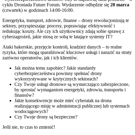
cyklu Droniada Future Forum. Wydarzenie odbędzie się
20 marca
(czwartek) w godzinach 14:00-16:00.
Energetyka, transport, zdrowie, finanse – drony rewolucjonizują te
sektory, przyspieszając procesy, poprawiając efektywność i
redukując koszty. Ale czy ich użytkownicy zdają sobie sprawę z
cyberzagrożeń, jakie niosą ze sobą te latające systemy IT?
Ataki hakerskie, przejęcie kontroli, kradzież danych – to realne
ryzyka, które mogą sparaliżować kluczowe usługi i narazić na straty
zarówno operatorów, jak i ich klientów.
Jak można temu zapobiec? Jakie standardy
cyberbezpieczeństwa powinny spełniać drony
wykorzystywane w krytycznych sektorach?
Czy Twoje usługi dronowe są wystarczająco zabezpieczone,
by sprostać wymaganiom energetyki, zdrowia, transportu i
finansów?
Jakie konsekwencje może mieć cyberatak na drona
realizującego misję w administracji publicznej lub systemach
wodociągowych?
Czy Twoje drony są bezpieczne?
Jeśli nie, to czas to zmienić!