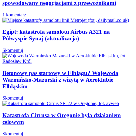
spowodowany negocjacjami z przewoźnikami
1 komentarz
Egipt: katastrofa samolotu Airbus A321 na
Półwyspie Synaj (aktualizacja)
Skomentuj
Betonowy pas startowy w Elblągu? Wojewoda
Warmińsko-Mazurski z wizytą w Aeroklubie
Elbląskim
Skomentuj
Katastrofa Cirrusa w Oregonie była działaniem
celowym
Skomentuj