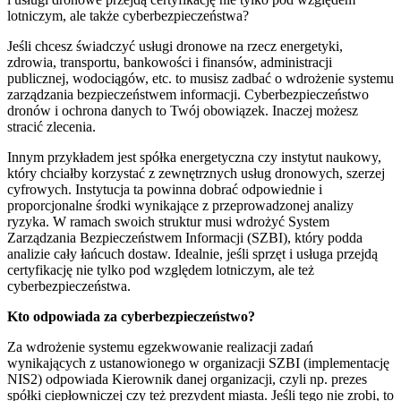
lotniczym, ale także cyberbezpieczeństwa?
Jeśli chcesz świadczyć usługi dronowe na rzecz energetyki,
zdrowia, transportu, bankowości i finansów, administracji
publicznej, wodociągów, etc. to musisz zadbać o wdrożenie systemu
zarządzania bezpieczeństwem informacji. Cyberbezpieczeństwo
dronów i ochrona danych to Twój obowiązek. Inaczej możesz
stracić zlecenia.
Innym przykładem jest spółka energetyczna czy instytut naukowy,
który chciałby korzystać z zewnętrznych usług dronowych, szerzej
cyfrowych. Instytucja ta powinna dobrać odpowiednie i
proporcjonalne środki wynikające z przeprowadzonej analizy
ryzyka. W ramach swoich struktur musi wdrożyć System
Zarządzania Bezpieczeństwem Informacji (SZBI), który podda
analizie cały łańcuch dostaw. Idealnie, jeśli sprzęt i usługa przejdą
certyfikację nie tylko pod względem lotniczym, ale też
cyberbezpieczeństwa.
Kto odpowiada za cyberbezpieczeństwo?
Za wdrożenie systemu egzekwowanie realizacji zadań
wynikających z ustanowionego w organizacji SZBI (implementację
NIS2) odpowiada Kierownik danej organizacji, czyli np. prezes
spółki ciepłowniczej czy też prezydent miasta. Jeśli tego nie zrobi, to