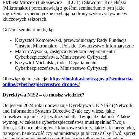
Elzbieta Mrozek (Łukasiewicz – ILOT) i Sławomir Kosieliński
(Mikromakro) porozmawiają z gośćmi seminarium o tym jakie
zagrożenia cybernetyczne czyhają na drony wykorzystywane w
kluczowych sektorach.
Gośćmi seminarium będą:
Krzysztof Komorowski, przewodniczący Rady Fundacja
"Instytut Mikromakro", Polskie Towarzystwo Informatyczne
Marcin Wysocki, zastępca dyrektora Departamentu
Cyberbezpieczeństwa, Ministerstwo Cyfryzacji
Krzysztof Michalski, radca Departamentu
Cyberbezpieczeństwa, Ministerstwo Cyfryzacji
Obowiązuje rejestracja:
https://ilot.lukasiewicz.gov.pl/seminaria-
online/cyberbezpieczenstwo-dronow/
Dyrektywa NIS2 – co musisz wiedzieć?
Od jesieni 2024 roku obowiązuje Dyrektywa UE NIS2 ((Network
and Information Systems Directive 2) ale czy wiesz, jakie
konsekwencje niesie jej wdrożenie dla Twojej działalności? Jakie
wymogi w zakresie cyberbezpieczeństwa musi spełniać Twoja
firma, jeśli chce obsługiwać kluczowe sektory, takie jak energetyka,
transport, bankowość czy administracja publiczna? Czy Twój sprzęt
i usługi dronowe przejdą certyfikację nie tylko pod względem