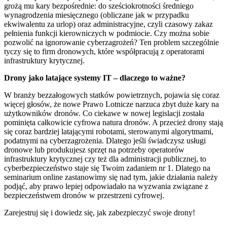
grożą mu kary bezpośrednie: do sześciokrotności średniego
wynagrodzenia miesięcznego (obliczane jak w przypadku
ekwiwalentu za urlop) oraz administracyjne, czyli czasowy zakaz
pełnienia funkcji kierowniczych w podmiocie. Czy można sobie
pozwolić na ignorowanie cyberzagrożeń? Ten problem szczególnie
tyczy się to firm dronowych, które współpracują z operatorami
infrastruktury krytycznej.
Drony jako latające systemy IT – dlaczego to ważne?
W branży bezzałogowych statków powietrznych, pojawia się coraz
więcej głosów, że nowe Prawo Lotnicze narzuca zbyt duże kary na
użytkowników dronów. Co ciekawe w nowej legislacji została
pominięta całkowicie cyfrowa natura dronów. A przecież drony stają
się coraz bardziej latającymi robotami, sterowanymi algorytmami,
podatnymi na cyberzagrożenia. Dlatego jeśli świadczysz usługi
dronowe lub produkujesz sprzęt na potrzeby operatorów
infrastruktury krytycznej czy też dla administracji publicznej, to
cyberbezpieczeństwo staje się Twoim zadaniem nr 1. Dlatego na
seminarium online zastanowimy się nad tym, jakie działania należy
podjąć, aby prawo lepiej odpowiadało na wyzwania związane z
bezpieczeństwem dronów w przestrzeni cyfrowej.
Zarejestruj się i dowiedz się, jak zabezpieczyć swoje drony!