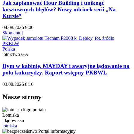
Jak zaplanować Hour Building i uniknąć
kosztownych błędów? Nowy odcinek serii „Na
Kursie”
04.08.2026 9:00
Skomentuj
Polska
lotnictwo GA
Dym w kabinie, MAYDAY i awaryjne lądowanie na
polu kukurydzy. Raport wstępny PKBWL
03.08.2026 8:16
Nasze strony
Lotniska
i lądowiska
lotniska