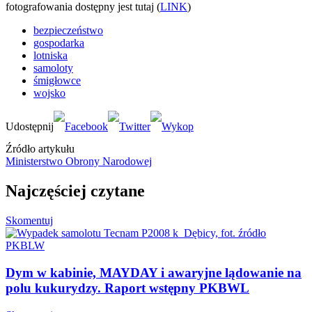
fotografowania dostępny jest tutaj (
LINK
)
bezpieczeństwo
gospodarka
lotniska
samoloty
śmigłowce
wojsko
Źródło artykułu
Ministerstwo Obrony Narodowej
Najczęściej czytane
Skomentuj
Dym w kabinie, MAYDAY i awaryjne lądowanie na
polu kukurydzy. Raport wstępny PKBWL