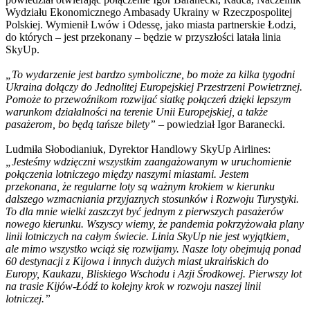
Wydziału Ekonomicznego Ambasady Ukrainy w Rzeczpospolitej
Polskiej. Wymienił Lwów i Odessę, jako miasta partnerskie Łodzi,
do których – jest przekonany – będzie w przyszłości latała linia
SkyUp.
„To wydarzenie jest bardzo symboliczne, bo może za kilka tygodni
Ukraina dołączy do Jednolitej Europejskiej Przestrzeni Powietrznej.
Pomoże to przewoźnikom rozwijać siatkę połączeń dzięki lepszym
warunkom działalności na terenie Unii Europejskiej, a także
pasażerom, bo będą tańsze bilety”
– powiedział Igor Baranecki.
Ludmiła Słobodianiuk, Dyrektor Handlowy SkyUp Airlines:
„Jesteśmy wdzięczni wszystkim zaangażowanym w uruchomienie
połączenia lotniczego między naszymi miastami. Jestem
przekonana, że regularne loty są ważnym krokiem w kierunku
dalszego wzmacniania przyjaznych stosunków i Rozwoju Turystyki.
To dla mnie wielki zaszczyt być jednym z pierwszych pasażerów
nowego kierunku. Wszyscy wiemy, że pandemia pokrzyżowała plany
linii lotniczych na całym świecie. Linia SkyUp nie jest wyjątkiem,
ale mimo wszystko wciąż się rozwijamy. Nasze loty obejmują ponad
60 destynacji z Kijowa i innych dużych miast ukraińskich do
Europy, Kaukazu, Bliskiego Wschodu i Azji Środkowej. Pierwszy lot
na trasie Kijów-Łódź to kolejny krok w rozwoju naszej linii
lotniczej.”