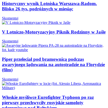
Historyczny wynik Lotniska Warszawa-Radom.
Blisko 26 tys. podróżnych w miesiąc
Skomentuj
V Lotniczo-Motoryzacyjny Piknik Rodzinny w Jaśle
Skomentuj
Piper przeleciał pod bramownicą podczas
awaryjnego lądowania na autostradzie na Florydzie
(film)
Skomentuj
Włoskie myśliwce Eurofighter Typhoon po raz
pierwszy przechwyciły rosyjskie samoloty
uderzeniowe nad Bałtykiem