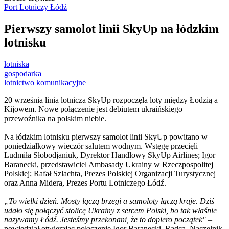
Port Lotniczy Łódź
Pierwszy samolot linii SkyUp na łódzkim
lotnisku
lotniska
gospodarka
lotnictwo komunikacyjne
20 września linia lotnicza SkyUp rozpoczęła loty między Łodzią a
Kijowem. Nowe połączenie jest debiutem ukraińskiego
przewoźnika na polskim niebie
.
Na łódzkim lotnisku pierwszy samolot linii SkyUp powitano w
poniedziałkowy wieczór salutem wodnym. Wstęgę przecięli
Ludmiła Słobodjaniuk, Dyrektor Handlowy SkyUp Airlines; Igor
Baranecki, przedstawiciel Ambasady Ukrainy w Rzeczpospolitej
Polskiej; Rafał Szlachta, Prezes Polskiej Organizacji Turystycznej
oraz Anna Midera, Prezes Portu Lotniczego Łódź.
„To wielki dzień. Mosty łączą brzegi a samoloty łączą kraje. Dziś
udało się połączyć stolicę Ukrainy z sercem Polski, bo tak właśnie
nazywamy Łódź. Jesteśmy przekonani, że to dopiero początek"
–
powiedział otwierając połączenie Igor Baranecki, Radca, Naczelnik