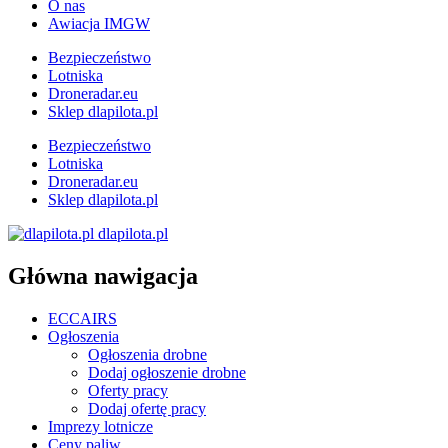
O nas
Awiacja IMGW
Bezpieczeństwo
Lotniska
Droneradar.eu
Sklep dlapilota.pl
Bezpieczeństwo
Lotniska
Droneradar.eu
Sklep dlapilota.pl
dlapilota.pl
Główna nawigacja
ECCAIRS
Ogłoszenia
Ogłoszenia drobne
Dodaj ogłoszenie drobne
Oferty pracy
Dodaj ofertę pracy
Imprezy lotnicze
Ceny paliw