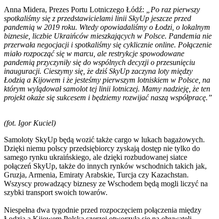
Anna Midera, Prezes Portu Lotniczego Łódź:
„Po raz pierwszy
spotkaliśmy się z przedstawicielami linii SkyUp jeszcze przed
pandemią w 2019 roku. Wtedy opowiadaliśmy o Łodzi, o lokalnym
biznesie, liczbie Ukraińców mieszkających w Polsce. Pandemia nie
przerwała negocjacji i spotkaliśmy się cyklicznie online. Połączenie
miało rozpocząć się w marcu, ale restrykcje spowodowane
pandemią przyczyniły się do wspólnych decyzji o przesunięciu
inauguracji. Cieszymy się, że dziś SkyUp zaczyna loty między
Łodzią a Kijowem i że jesteśmy pierwszym lotniskiem w Polsce, na
którym wylądował samolot tej linii lotniczej. Mamy nadzieję, że ten
projekt okaże się sukcesem i będziemy rozwijać naszą współpracę.”
(fot. Igor Kuciel)
Samoloty SkyUp będą wozić także cargo w lukach bagażowych.
Dzięki niemu polscy przedsiębiorcy zyskają dostęp nie tylko do
samego rynku ukraińskiego, ale dzięki rozbudowanej siatce
połączeń SkyUp, także do innych rynków wschodnich takich jak,
Gruzja, Armenia, Emiraty Arabskie, Turcja czy Kazachstan.
Wszyscy prowadzący biznesy ze Wschodem będą mogli liczyć na
szybki transport swoich towarów.
Niespełna dwa tygodnie przed rozpoczęciem połączenia między
Łodzią a Kijowem Polska szerzej otworzyła się na obywateli