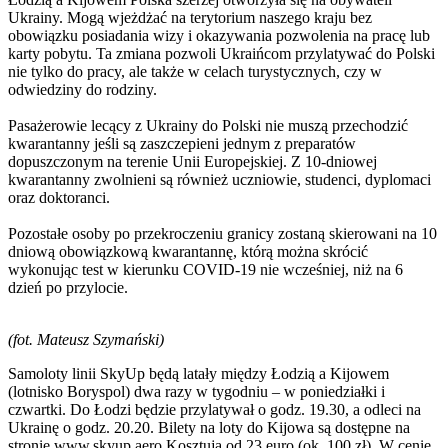
Ukrainy. Mogą wjeżdżać na terytorium naszego kraju bez
obowiązku posiadania wizy i okazywania pozwolenia na pracę lub
karty pobytu. Ta zmiana pozwoli Ukraińcom przylatywać do Polski
nie tylko do pracy, ale także w celach turystycznych, czy w
odwiedziny do rodziny.
Pasażerowie lecący z Ukrainy do Polski nie muszą przechodzić
kwarantanny jeśli są zaszczepieni jednym z preparatów
dopuszczonym na terenie Unii Europejskiej. Z 10-dniowej
kwarantanny zwolnieni są również uczniowie, studenci, dyplomaci
oraz doktoranci.
Pozostałe osoby po przekroczeniu granicy zostaną skierowani na 10
dniową obowiązkową kwarantannę, którą można skrócić
wykonując test w kierunku COVID-19 nie wcześniej, niż na 6
dzień po przylocie.
(fot. Mateusz Szymański)
Samoloty linii SkyUp będą latały między Łodzią a Kijowem
(lotnisko Boryspol) dwa razy w tygodniu – w poniedziałki i
czwartki. Do Łodzi będzie przylatywał o godz. 19.30, a odleci na
Ukrainę o godz. 20.20. Bilety na loty do Kijowa są dostępne na
stronie www.skyup.aero Kosztują od 23 euro (ok. 100 zł). W cenie