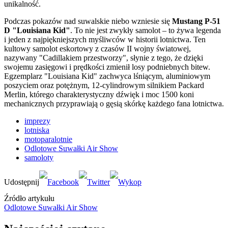
unikalność.
Podczas pokazów nad suwalskie niebo wzniesie się
Mustang P-51
D "Louisiana Kid"
. To nie jest zwykły samolot – to żywa legenda
i jeden z najpiękniejszych myśliwców w historii lotnictwa. Ten
kultowy samolot eskortowy z czasów II wojny światowej,
nazywany "Cadillakiem przestworzy", słynie z tego, że dzięki
swojemu zasięgowi i prędkości zmienił losy podniebnych bitew.
Egzemplarz "Louisiana Kid" zachwyca lśniącym, aluminiowym
poszyciem oraz potężnym, 12-cylindrowym silnikiem Packard
Merlin, którego charakterystyczny dźwięk i moc 1500 koni
mechanicznych przyprawiają o gęsią skórkę każdego fana lotnictwa.
imprezy
lotniska
motoparalotnie
Odlotowe Suwałki Air Show
samoloty
Źródło artykułu
Odlotowe Suwałki Air Show