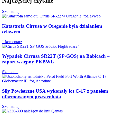
Najczęściej czytane
Skomentuj
Katastrofa Cirrusa w Oregonie była działaniem
celowym
1 komentarz
Wypadek Cirrusa SR22T (SP-GOS) na Babicach –
raport wstępny PKBWL
Skomentuj
Siły Powietrzne USA wykonały lot C-17 z panelem
uformowanym przez robota
Skomentuj