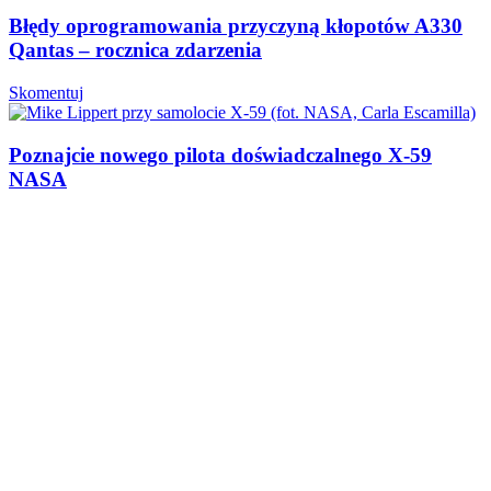
Błędy oprogramowania przyczyną kłopotów A330
Qantas – rocznica zdarzenia
Skomentuj
Poznajcie nowego pilota doświadczalnego X-59
NASA