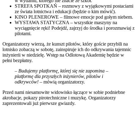
w wydaniu, którego nie znacie ze szkół.
STREFA SPOTKAŃ – rozmowy z wyjątkowymi postaciami
ze świata lotnictwa i edukacji (będzie o kim mówić).
KINO PLENEROWE – filmowe emocje pod gołym niebem.
WYSTAWA STATYCZNA – wszystkie maszyny na
wyciągnięcie ręki! Podejdź, zajrzyj do środka i porozmawiaj z
pilotami.
Organizatorzy wierzą, że kunszt pilotów, który goście przybili na
lotnisko zobaczą w sobotę, zainspiruje ich do odkrywania tajemnic
inżynierii w niedzielę. Wstęp na Odlotową Akademię będzie w
pełni bezpłatny.
–
Budujemy platformę, której się nie zapomina –
platformę dla przyszłych inżynierów, pilotów i
odkrywców!
– mówią organizatorzy.
Przed nami niesamowite widowisko łączące w sobie podniebne
akrobacje, pokazy pirotechniczne i muzykę. Organizatorzy
zaprezentowali już pierwsze gwiazdy.