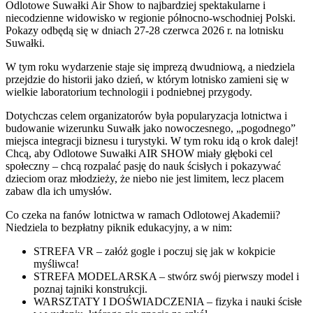
Odlotowe Suwałki Air Show to najbardziej spektakularne i
niecodzienne widowisko w regionie północno-wschodniej Polski.
Pokazy odbędą się w dniach 27-28 czerwca 2026 r. na lotnisku
Suwałki.
W tym roku wydarzenie staje się imprezą dwudniową, a niedziela
przejdzie do historii jako dzień, w którym lotnisko zamieni się w
wielkie laboratorium technologii i podniebnej przygody.
Dotychczas celem organizatorów była popularyzacja lotnictwa i
budowanie wizerunku Suwałk jako nowoczesnego, „pogodnego”
miejsca integracji biznesu i turystyki. W tym roku idą o krok dalej!
Chcą, aby Odlotowe Suwałki AIR SHOW miały głęboki cel
społeczny – chcą rozpalać pasję do nauk ścisłych i pokazywać
dzieciom oraz młodzieży, że niebo nie jest limitem, lecz placem
zabaw dla ich umysłów.
Co czeka na fanów lotnictwa w ramach Odlotowej Akademii?
Niedziela to bezpłatny piknik edukacyjny, a w nim:
STREFA VR – załóż gogle i poczuj się jak w kokpicie
myśliwca!
STREFA MODELARSKA – stwórz swój pierwszy model i
poznaj tajniki konstrukcji.
WARSZTATY I DOŚWIADCZENIA – fizyka i nauki ścisłe