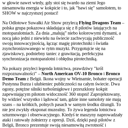
w głowie nawet wtedy, gdy stoi się twardo na ziemi Jego
niesamowita energia w kokpicie i to, jak "bawi się" samolotem, to
SHOW w najczystszej postaci!
Na Odlotowe Suwałki Air Show przylecą
Flying Dragons Team
–
polska grupa pokazowa składająca się z 8 pilotów latających na
motoparalotniach. Za dnia „malują” niebo kolorowymi dymami, a
nocą jako jedni z niewielu na świecie zachwycają publiczność
swoją innowacyjnością, łącząc magię pirotechniki i światła
zsynchronizowanego w rytm muzyki. Przygotujcie się na
zjawiskowy, podniebny taniec z grawitacją, perfekcyjna
synchronizacja motoparalotni i obłędna pirotechniką.
Na pokazy przyleci legenda lotnictwa, prawdziwy "król
rozpoznawalności" –
North American OV-10 Bronco
i
Bronco
Demo Team
z Belgii. Ikona wojny w Wietnamie, bohater operacji
Pustynna Burza i ulubieniec publiczności na całym świecie. Dwa
ogony, potężne silniki turbośmigłowe i przeszklony kokpit
zapewniającym pilotom widoczność 360 stopni! Zaprojektowany,
by widzieć wszystko i lądować tam, gdzie inne samoloty nie mają
szans – na krótkich, polnych pasach w samym środku dżungli. To
nie jest zwykły eksponat muzealny. To żywa legenda lotnictwa
szturmowego i obserwacyjnego. Kiedyś te maszyny naprowadzały
ataki i ratowały żołnierzy z opresji. Dziś, dzięki pasji pilotów z
Belgii, Bronco prezentuje swoją niesamowitą zwrotność i