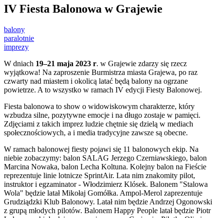
IV Fiesta Balonowa w Grajewie
balony
paralotnie
imprezy
W dniach
19–21 maja 2023 r
. w Grajewie zdarzy się rzecz
wyjątkowa! Na zaproszenie Burmistrza miasta Grajewa, po raz
czwarty nad miastem i okolicą latać będą balony na ogrzane
powietrze. A to wszystko w ramach IV edycji Fiesty Balonowej.
Fiesta balonowa to show o widowiskowym charakterze, który
wzbudza silne, pozytywne emocje i na długo zostaje w pamięci.
Zdjęciami z takich imprez ludzie chętnie się dzielą w mediach
społecznościowych, a i media tradycyjne zawsze są obecne.
W ramach balonowej fiesty pojawi się 11 balonowych ekip. Na
niebie zobaczymy: balon SALAG Jerzego Czerniawskiego, balon
Marcina Nowaka, balon Lecha Koltuna. Kolejny balon na Fieście
reprezentuje linie lotnicze SprintAir. Lata nim znakomity pilot,
instruktor i egzaminator - Włodzimierz Klósek. Balonem "Stalowa
Wola" będzie latał Mikołaj Gomółka. Ampol-Merol zaprezentuje
Grudziądzki Klub Balonowy. Latał nim będzie Andrzej Ogonowski
z grupą młodych pilotów. Balonem Happy People latał będzie Piotr