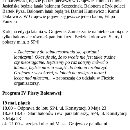
Lubaczewski, będzie po raz pierwszy w Grajewie. Pilotka Oliwia
Jasieńska będzie latała balonem Szczecinek. Balonem z Ryk poleci
Bartek Pyza. Balonem latali będą też Daniel Kuniewicz i Kamil
Dakowicz. W Grajewie pojawi się jeszcze jeden balon, Filipa
Fauzera.
Kolejna edycja latania w Grajewie. Zamieszanie na niebie zrobią nie
tylko balony ale również paralotniarze. Będzie kolorowo! Starty i
pokazy m.in. z SP4!
–
Zachęcamy do zainteresowania się sportami
lotniczymi. Okazuje się, że to wcale nie jest takie trudne
czy nieosiągalne. Będziemy po raz kolejny mówić o
lataniu, będzie można wsiąść do balonu i zobaczyć
Grajewo z wysokości, w lotach na uwięzi a może i
lecąc nad miastem...
– zapraszają do udziału w Fieście
organizatorzy.
Program IV Fiesty Balonowej:
19 maj, piątek
18.00 – Odprawa do lotu SP4, ul. Konstytucji 3 Maja 23
18.20-18.45 –Start balonów i ew. paralotniarzy, SP4, ul. Konstytucji
3 Maja 23
ok. 21.00 – przejazd ulicami Miasta Grajewo z palnikami