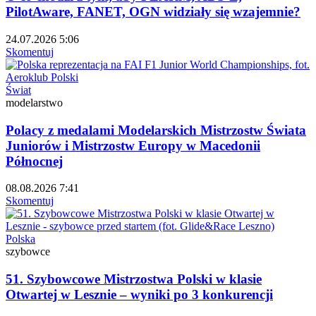
PilotAware, FANET, OGN widziały się wzajemnie?
24.07.2026 5:06
Skomentuj
Świat
modelarstwo
Polacy z medalami Modelarskich Mistrzostw Świata
Juniorów i Mistrzostw Europy w Macedonii
Północnej
08.08.2026 7:41
Skomentuj
Polska
szybowce
51. Szybowcowe Mistrzostwa Polski w klasie
Otwartej w Lesznie – wyniki po 3 konkurencji