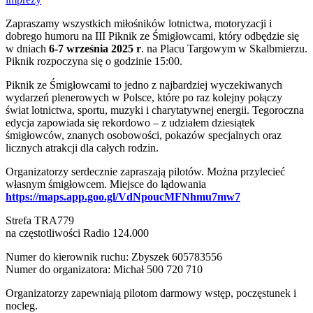
Zapraszamy wszystkich miłośników lotnictwa, motoryzacji i
dobrego humoru na III Piknik ze Śmigłowcami, który odbędzie się
w dniach
6-7 września 2025 r
. na Placu Targowym w Skalbmierzu.
Piknik rozpoczyna się o godzinie 15:00.
Piknik ze Śmigłowcami to jedno z najbardziej wyczekiwanych
wydarzeń plenerowych w Polsce, które po raz kolejny połączy
świat lotnictwa, sportu, muzyki i charytatywnej energii. Tegoroczna
edycja zapowiada się rekordowo – z udziałem dziesiątek
śmigłowców, znanych osobowości, pokazów specjalnych oraz
licznych atrakcji dla całych rodzin.
Organizatorzy serdecznie zapraszają pilotów. Można przylecieć
własnym śmigłowcem. Miejsce do lądowania
https://maps.app.goo.gl/VdNpoucMFNhmu7mw7
Strefa TRA779
na częstotliwości Radio 124.000
Numer do kierownik ruchu: Zbyszek 605783556
Numer do organizatora: Michał 500 720 710
Organizatorzy zapewniają pilotom darmowy wstęp, poczęstunek i
nocleg.