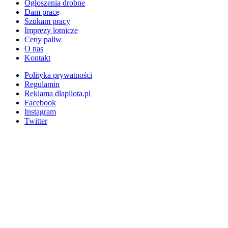
Ogłoszenia drobne
Dam pracę
Szukam pracy
Imprezy lotnicze
Ceny paliw
O nas
Kontakt
Polityka prywatności
Regulamin
Reklama dlapilota.pl
Facebook
Instagram
Twitter