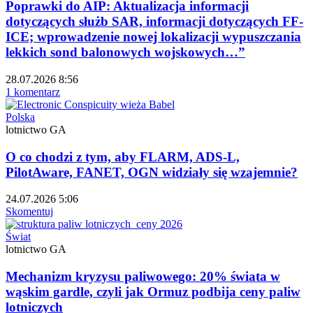
Poprawki do AIP: Aktualizacja informacji
dotyczących służb SAR, informacji dotyczących FF-
ICE; wprowadzenie nowej lokalizacji wypuszczania
lekkich sond balonowych wojskowych…”
28.07.2026 8:56
1 komentarz
Polska
lotnictwo GA
O co chodzi z tym, aby FLARM, ADS-L,
PilotAware, FANET, OGN widziały się wzajemnie?
24.07.2026 5:06
Skomentuj
Świat
lotnictwo GA
Mechanizm kryzysu paliwowego: 20% świata w
wąskim gardle, czyli jak Ormuz podbija ceny paliw
lotniczych