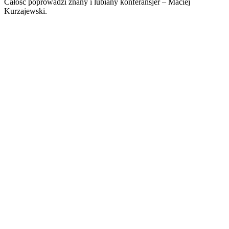
Całość poprowadzi znany i lubiany konferansjer – Maciej
Kurzajewski.