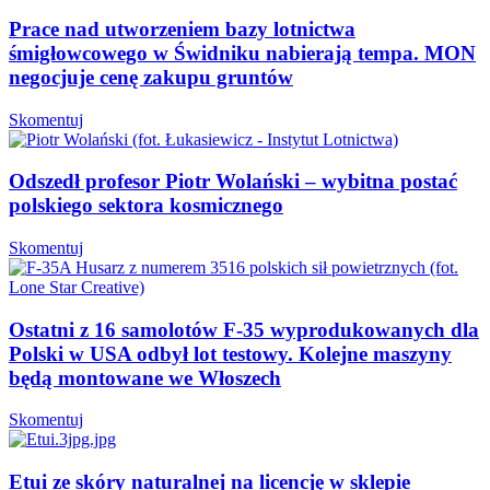
Prace nad utworzeniem bazy lotnictwa
śmigłowcowego w Świdniku nabierają tempa. MON
negocjuje cenę zakupu gruntów
Skomentuj
Odszedł profesor Piotr Wolański – wybitna postać
polskiego sektora kosmicznego
Skomentuj
Ostatni z 16 samolotów F-35 wyprodukowanych dla
Polski w USA odbył lot testowy. Kolejne maszyny
będą montowane we Włoszech
Skomentuj
Etui ze skóry naturalnej na licencję w sklepie